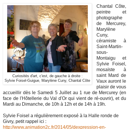
Chantal Côte,
peintre et
photographe
de Mercurey,
Marylène
Cuny,
céramiste à
Saint-Martin-
sous-
Montaigu et
Sylvie Foisel,
mosaïste à
saint Mard de
Curiosités d'art, c'est, de gauche à droite :
Sylvie Foisel-Guigue, Marylène Cuny, Chantal Côte
Vaux auront le
plaisir de vous
accueillir dès le Samedi 5 Juillet au 1 rue de Mercurey (en
face de l'Hôtellerie du Val d'Or qui vient de ré-ouvrir), et du
Mardi au Dimanche, de 10h à 12h et de 14h à 19h.
Sylvie Foisel a régulièrement exposé à la Halle ronde de
Givry, petit rappel ici :
http://www.animation2c.fr/2014/05/dexpression-en-