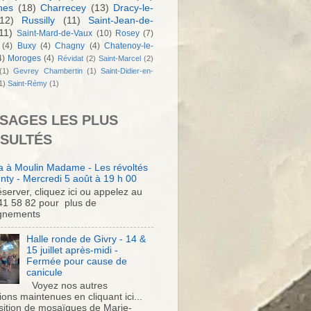
nes
(18)
Charrecey
(13)
Dracy-le-
12)
Russilly
(11)
Saint-Jean-de-
11)
Saint-Mard-de-Vaux
(10)
Rosey
(7)
(4)
Buxy
(4)
Chagny
(4)
Chatenoy-le-
4)
Moroges
(4)
Révidat
(2)
Saint-Marcel
(2)
(1)
Gevrey Chambertin
(1)
Saint-Didier-en-
1)
Saint-Rémy
(1)
SAGES LES PLUS
SULTÉS
 à Moulin Madame - Les révoltés
nty - Mercredi 5 août à 19 h 00
server, cliquez ici ou appelez au
41 58 82 pour plus de
gnements
Halle ronde de Givry - 14 &
15 juillet après-midi -
Fermée pour cause de
canicule
Voyez nos autres
ons maintenues en cliquant ici...
sition de mosaïques de Marie-