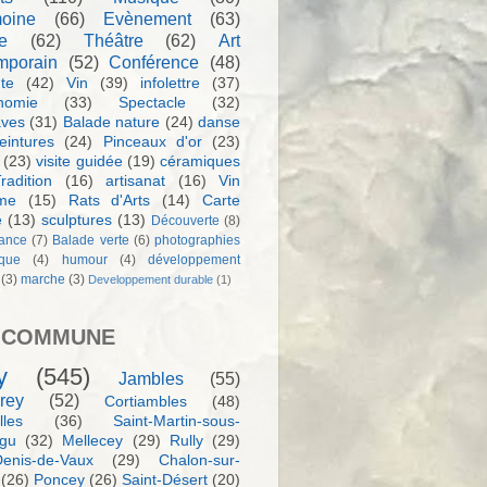
moine
(66)
Evènement
(63)
e
(62)
Théâtre
(62)
Art
mporain
(52)
Conférence
(48)
te
(42)
Vin
(39)
infolettre
(37)
nomie
(33)
Spectacle
(32)
aves
(31)
Balade nature
(24)
danse
eintures
(24)
Pinceaux d'or
(23)
(23)
visite guidée
(19)
céramiques
radition
(16)
artisanat
(16)
Vin
sme
(15)
Rats d'Arts
(14)
Carte
e
(13)
sculptures
(13)
Découverte
(8)
ance
(7)
Balade verte
(6)
photographies
rque
(4)
humour
(4)
développement
(3)
marche
(3)
Developpement durable
(1)
 COMMUNE
y
(545)
Jambles
(55)
rey
(52)
Cortiambles
(48)
les
(36)
Saint-Martin-sous-
igu
(32)
Mellecey
(29)
Rully
(29)
Denis-de-Vaux
(29)
Chalon-sur-
(26)
Poncey
(26)
Saint-Désert
(20)