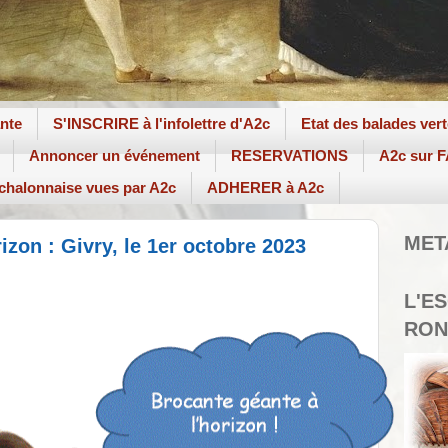
ante
S'INSCRIRE à l'infolettre d'A2c
Etat des balades ver
Annoncer un événement
RESERVATIONS
A2c sur
 chalonnaise vues par A2c
ADHERER à A2c
MET
izon : Givry, le 1er octobre 2023
L'E
RON