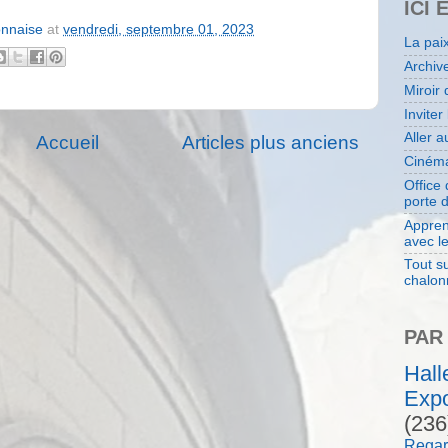
ICI 
onnaise
at
vendredi, septembre 01, 2023
La pai
Archiv
Miroir 
Inviter
Aller 
Accueil
Articles plus anciens
Cinéma
Office
porte 
Appren
avec l
Tout su
chalon
PAR
Hal
Expo
(236
Regar