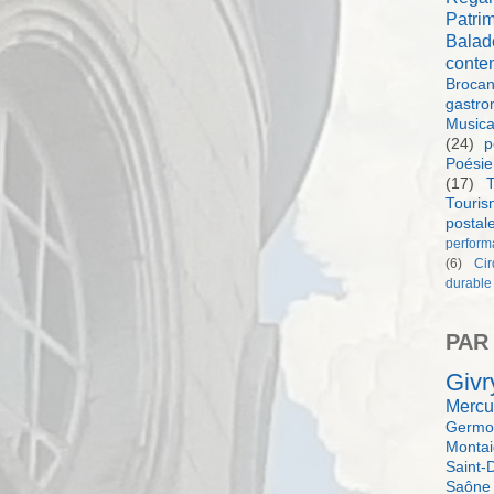
Patri
Balad
conte
Brocan
gastro
Music
(24)
p
Poésie
(17)
T
Touri
postal
perform
(6)
Ci
durable
PAR
Givr
Mercu
Germol
Monta
Saint-
Saône