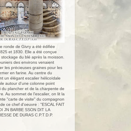
e ronde de Givry a été édifiée
1825 et 1830. Elle a été conçue
e stockage du blé après la moisson.
uniers des environs venaient
er les précieuses graines pour les
ormer en farine. Au centre du
t un élégant escalier hélicoïdale
ule autour d'une colonne point
i du plancher et de la charpente de
ure. Au sommet de l'escalier, on lit la
nte "carte de visite" du compagnon
 de ce chef d'oeuvre : "ESCAL FAIT
I JN BARBE SSON DIT LA
ESSE DE DURAS C.P.T.D.P.