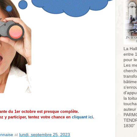
La Hall
entre 
pour l
Les me
cherch
transf
bâtimen
s'enro
d'appu
la toit
toucha
auteur
ante du 1er octobre est presque complète.
PARMO
z y participer, tentez votre chance en
cliquant ici
.
TENDR
1830"
onnaise
at
lundi, septembre 25, 2023