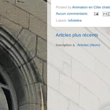
Posted by
Animation en Côte chal
Aucun commentaire:
Labels:
infolettre
Articles plus récents
Inscription à :
Articles (Atom)