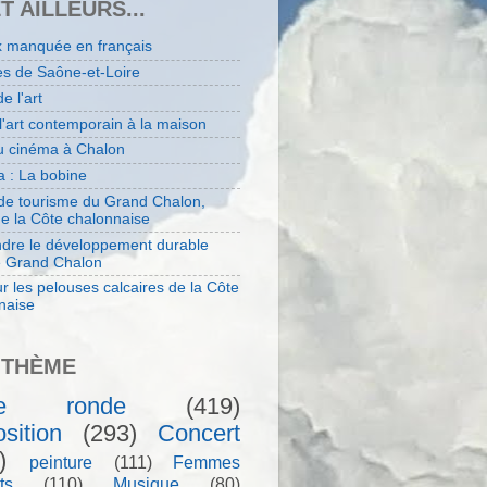
ET AILLEURS...
x manquée en français
es de Saône-et-Loire
de l'art
 l'art contemporain à la maison
au cinéma à Chalon
 : La bobine
 de tourisme du Grand Chalon,
de la Côte chalonnaise
dre le développement durable
e Grand Chalon
r les pelouses calcaires de la Côte
naise
 THÈME
le ronde
(419)
sition
(293)
Concert
)
peinture
(111)
Femmes
ts
(110)
Musique
(80)