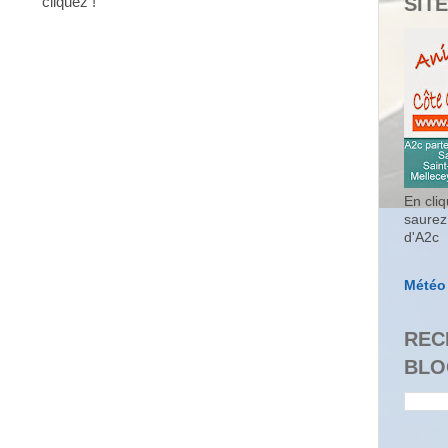
SITE
cliquez !
En cliq
saurez
d'A2c
Météo
REC
BLO