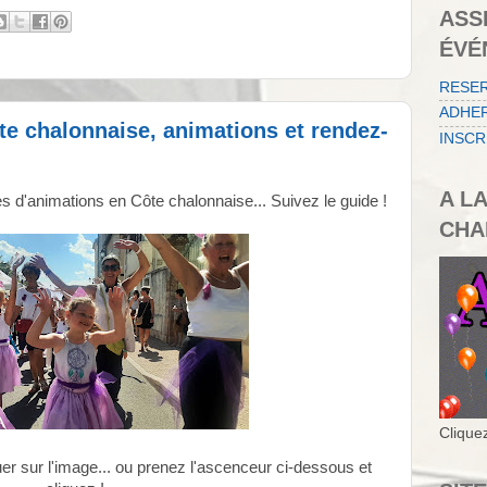
ASS
ÉVÉ
RESE
ADHER
e chalonnaise, animations et rendez-
INSCR
A L
es d'animations en Côte chalonnaise... Suivez le guide !
CHA
Cliquez
uer sur l'image... ou prenez l'ascenceur ci-dessous et