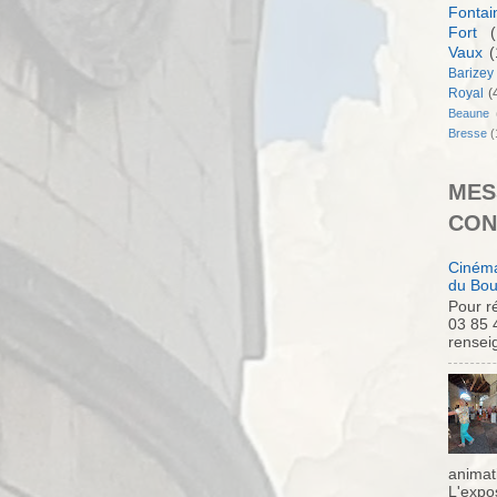
Fontai
Fort
(
Vaux
(
Barizey
Royal
(
Beaune
Bresse
(
MES
CON
Cinéma
du Bou
Pour ré
03 85 
rensei
animati
L'expo