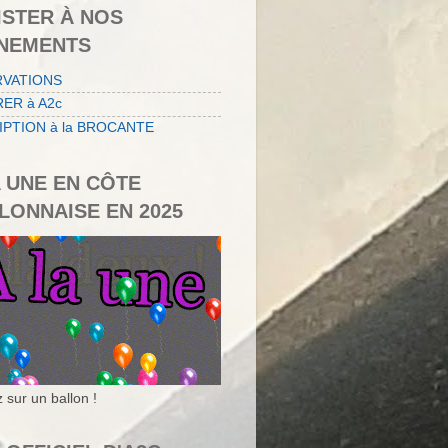
ISTER À NOS
NEMENTS
RVATIONS
ER à A2c
IPTION à la BROCANTE
A UNE EN CÔTE
LONNAISE EN 2025
 sur un ballon !