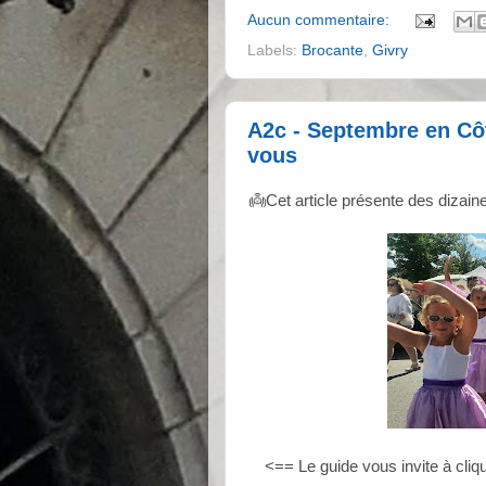
Aucun commentaire:
Labels:
Brocante
,
Givry
A2c - Septembre en Côt
vous
👼Cet article présente des dizain
<== Le guide vous invite à cliq