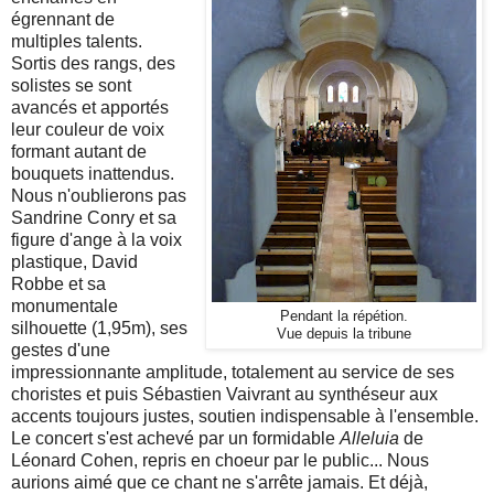
égrennant de
multiples talents.
Sortis des rangs, des
solistes se sont
avancés et apportés
leur couleur de voix
formant autant de
bouquets inattendus.
Nous n'oublierons pas
Sandrine Conry et sa
figure d'ange à la voix
plastique, David
Robbe et sa
monumentale
Pendant la répétion.
silhouette (1,95m), ses
Vue depuis la tribune
gestes d'une
impressionnante amplitude, totalement au service de ses
choristes et puis Sébastien Vaivrant au synthéseur aux
accents toujours justes, soutien indispensable à l'ensemble.
Le concert s'est achevé par un formidable
Alleluia
de
Léonard Cohen, repris en choeur par le public... Nous
aurions aimé que ce chant ne s'arrête jamais. Et déjà,