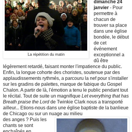
dimanche 24
janvier
- Pour
permettre à
chacun de
trouver sa place
dans une église
bondée, le début
de cet
événement
exceptionnel a
La répétition du matin
dû être
légèrement retardé, faisant monter l'impatience du public.
Enfin, la longue cohorte des choristes, soutenue par des
applaudissements rythmés, a parcouru la nef pour s'installer
sur les gradins de palettes, marque de fabique du Gospel
Chalon. A partir de là, l'émotion a tenu le public pendant tout
le récital. Tout de suite un magnifique
Let everything that has
Breath praise the Lord
de Twinkie Clark nous a transporté
ailleur... Etions-nous dans une église baptiste de la banlieue
de Chicago ou sur un nuage au milieu
des anges ? Puis les
chants se sont
enchaînés en