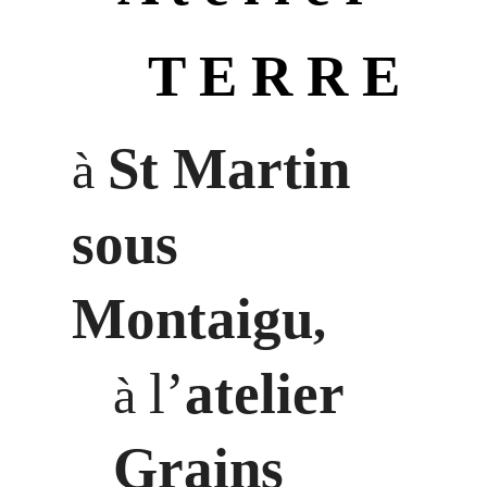
T E R R E
St Martin
à
sous
Montaigu
,
l
’
atelier
à
Grains