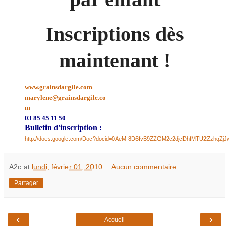
Inscriptions dès
maintenant !
www.grainsdargile.com
marylene@grainsdargile.co
m
03 85 45 11 50
Bulletin d'inscription :
http://docs.google.com/Doc?docid=0AeM-8D6fvB9ZZGM2c2djcDhfMTU2ZzhqZjJ
A2c
at
lundi, février 01, 2010
Aucun commentaire:
Partager
‹
›
Accueil