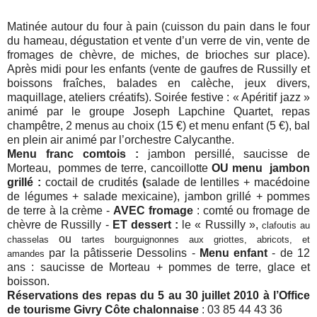
Matinée autour du four à pain (cuisson du pain dans le four
du hameau, dégustation et vente d’un verre de vin, vente de
fromages de chèvre, de miches, de brioches sur place).
Après midi pour les enfants (vente de gaufres de Russilly et
boissons fraîches, balades en calèche, jeux divers,
maquillage, ateliers créatifs). Soirée festive : « Apéritif jazz »
animé par le groupe Joseph Lapchine Quartet, repas
champêtre, 2 menus au choix (15 €) et menu enfant (5 €), bal
en plein air animé par l’orchestre Calycanthe.
Menu franc comtois :
jambon persillé, saucisse de
Morteau, pommes de terre, cancoillotte
OU menu jambon
grillé :
coctail de crudités
(
salade de lentilles + macédoine
de légumes + salade mexicaine), jambon grillé + pommes
de terre à la crème -
AVEC f
r
omage
: comté ou fromage de
chèvre de Russilly -
ET dessert :
le « Russilly »,
clafoutis au
ou
chasselas
tartes bourguignonnes aux griottes, abricots, et
par la pâtisserie Dessolins -
Menu enfant
- de 12
amandes
ans : saucisse de Morteau + pommes de terre, glace et
boisson.
Réservations des repas du 5 au 30 juillet 2010 à l’Office
de tourisme
Givry Côte chalonnaise
: 03 85 44 43 36