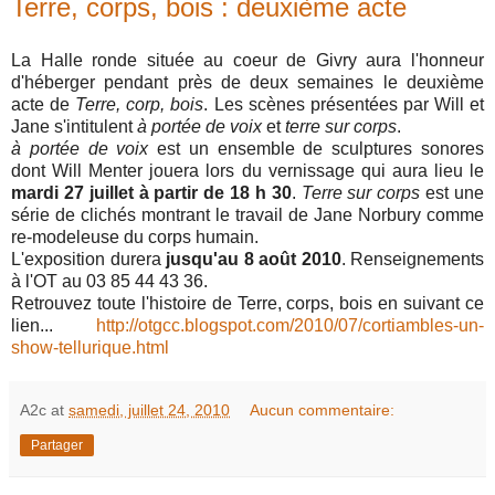
Terre, corps, bois : deuxième acte
La Halle ronde située au coeur de Givry aura l'honneur
d'héberger pendant près de deux semaines le deuxième
acte de
Terre, corp, bois
. Les scènes présentées par Will et
Jane s'intitulent
à portée de voix
et
terre sur corps
.
à portée de voix
est un ensemble de sculptures sonores
dont Will Menter jouera lors du vernissage qui aura lieu le
mardi 27 juillet à partir de 18 h 30
.
Terre sur corps
est une
série de clichés montrant le travail de Jane Norbury comme
re-modeleuse du corps humain.
L'exposition durera
jusqu'au 8 août 2010
. Renseignements
à l'OT au 03 85 44 43 36.
Retrouvez toute l'histoire de Terre, corps, bois en suivant ce
lien...
http://otgcc.blogspot.com/2010/07/cortiambles-un-
show-tellurique.html
A2c
at
samedi, juillet 24, 2010
Aucun commentaire:
Partager