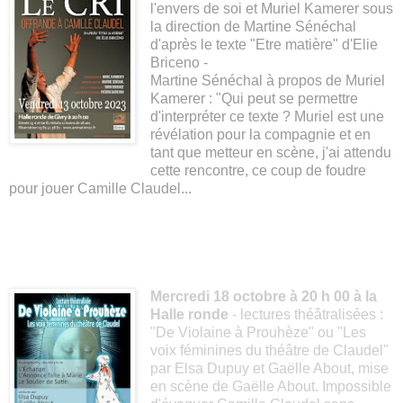
l'envers de soi et Muriel Kamerer sous
la direction de Martine Sénéchal
d'après le texte "Etre matière" d'Elie
Briceno -
Martine Sénéchal à propos de Muriel
Kamerer : "Qui peut se permettre
d'interpréter ce texte ? Muriel est une
révélation pour la compagnie et en
tant que metteur en scène, j'ai attendu
cette rencontre, ce coup de foudre
pour jouer Camille Claudel...
Mercredi 18 octobre à 20 h 00 à la
Halle ronde
- lectures théâtralisées :
"De Violaine à Prouhèze" ou "Les
voix féminines du théâtre de Claudel"
par Elsa Dupuy et Gaëlle About, mise
en scène de Gaëlle About. Impossible