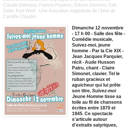
Claude Debussy, Francis Poulenc, Edison Denisov, Erik
Satie, Kurt Weill - Une évocation magistrale de l'âme de
Camille Claudel󠆌.
Dimanche 12 novembre
- 17 h 00 - Salle des fête
-
Comédie musicale,
Suivez-moi, jeune
homme - Par la Cie XIX -
Jean Jacques Parquier,
récit - Aude Husson
Patru, chant - Claire
Simonet, clavier. Tel le
ruban gracieux et
aguicheur qui lui prête
son titre,
Suivez-moi
Jeune Homme
tisse sa
toile au fil de chansons
écrites entre 1870 et
1945. Ce spectacle
s’articule autour
d’extraits satyriques,