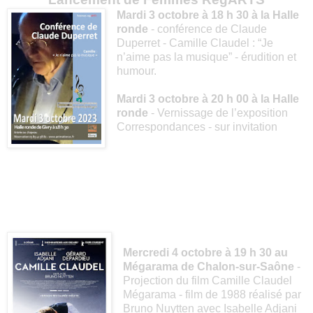
Mardi 3 octobre à 18 h 30 à la Halle
ronde
- conférence de Claude
Duperret - Camille Claudel : “Je
n’aime pas la musique” - érudition et
humour.
Mardi 3 octobre à 20 h 00 à la Halle
ronde
- Vernissage de l’exposition
Correspondances - sur invitation
Mercredi 4 octobre à 19 h 30 au
Mégarama de Chalon-sur-Saône
-
Projection du film Camille Claudel
Mégarama - film de 1988 réalisé par
Bruno Nuytten avec Isabelle Adjani