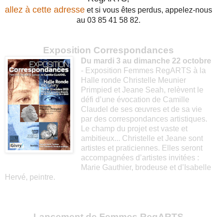
allez à cette adresse
et si vous êtes perdus, appelez-nous
au 03 85 41 58 82.
Exposition Correspondances
Du mardi 3 au dimanche 22 octobre
- Exposition Femmes RegARTS à la
Halle ronde Christelle Meunier
Primpied et Jeane Seah, relèvent le
défi d’une évocation de Camille
Claudel de ses œuvres et de sa vie
par des correspondances artistiques.
Le champ du projet est vaste et
ambitieux... Christelle et Jeane sont
artistes et praticiennes. Elles seront
accompagnées d’artistes invitées :
Marie Gauthier, brodeuse et d’Isabelle
Hervé, peintre.
Lancement de Femmes RegARTS