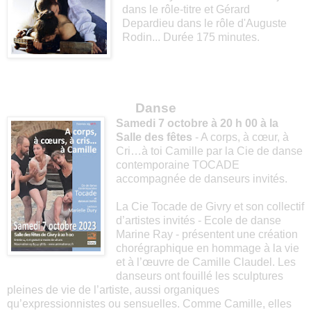
dans le rôle-titre et Gérard
Depardieu dans le rôle d'Auguste
Rodin... Durée 175 minutes.
Danse
Samedi 7 octobre à 20 h 00 à la
Salle des fêtes
- A corps, à cœur, à
Cri…à toi Camille par la Cie de danse
contemporaine TOCADE
accompagnée de danseurs invités.
La Cie Tocade de Givry et son collectif
d’artistes invités - Ecole de danse
Marine Ray - présentent une création
chorégraphique en hommage à la vie
et à l’œuvre de Camille Claudel. Les
danseurs ont fouillé les sculptures
pleines de vie de l’artiste, aussi organiques
qu’expressionnistes ou sensuelles. Comme Camille, elles