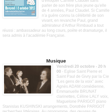
d'évoquer Camille Claudel sans
parler de son frère plus jeune qu'elle
de 4 années, Paul Claudel. Si Camille
n'a guère connu la célébrité de son
vivant, en revanche Paul, grand
admirateur d'Arthur Rimbaud a tout
réussi : ambassadeur au long cours, poète et dramaturge, il
sera admis à l'académie Française.
Musique
Vendredi 20 octobre - 20 h
00
- Eglise Saint Pierre et
Saint Paul de Givry par la Cie
"Les gens de la voix" avec
Agnès ADAM comédienne,
Emmanuelle BRUNAT
clarinettes, Céline LALY voix,
Maguelone PARIGOT piano
Stanislas KUSHINSKI arrangements, Dorothée PARIGOT
recherches littéraires. Au programme, des œuvres de