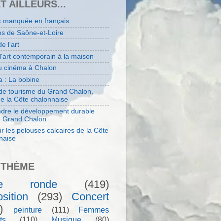
ET AILLEURS...
x manquée en français
es de Saône-et-Loire
de l'art
 l'art contemporain à la maison
au cinéma à Chalon
 : La bobine
 de tourisme du Grand Chalon,
de la Côte chalonnaise
dre le développement durable
e Grand Chalon
r les pelouses calcaires de la Côte
naise
 THÈME
le ronde
(419)
sition
(293)
Concert
)
peinture
(111)
Femmes
ts
(110)
Musique
(80)