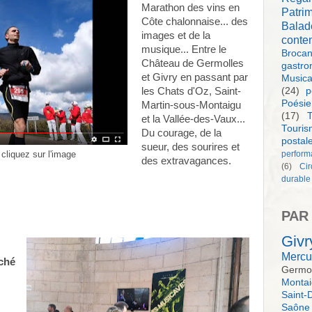
Marathon des vins en
Patri
Côte chalonnaise... des
Balad
images et de la
conte
musique... Entre le
Brocan
Château de Germolles
gastro
et Givry en passant par
Music
les Chats d'Oz, Saint-
(24)
p
Poésie
Martin-sous-Montaigu
(17)
T
et la Vallée-des-Vaux...
Touri
Du courage, de la
postal
sueur, des sourires et
 cliquez sur l'image
perform
des extravagances.
(6)
Ci
durable
PAR
Givr
Mercu
ché
Germol
Monta
Saint-
Saône