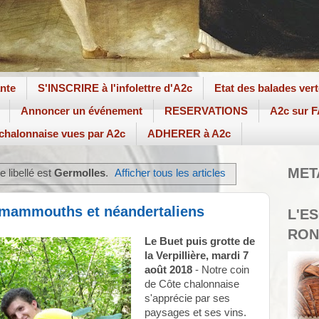
ante
S'INSCRIRE à l'infolettre d'A2c
Etat des balades ver
Annoncer un événement
RESERVATIONS
A2c sur
 chalonnaise vues par A2c
ADHERER à A2c
MET
e libellé est
Germolles
.
Afficher tous les articles
 mammouths et néandertaliens
L'E
RON
Le Buet puis grotte de
la Verpillière, mardi 7
août 2018
- Notre coin
de Côte chalonnaise
s'apprécie par ses
paysages et ses vins.