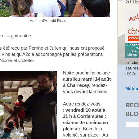
SITE
Autour d'Harald Floss
le et argumentée.
été reçu par Perrine et Julien qui nous ont proposé
s vins et qu'A2c a accompagné par les préparations
icole et Colette.
En cliq
saurez
Notre prochaine balade
d'A2c
aura lieu
mardi 14 août
à Charrecey
, rendez-
Météo
vous devant la mairie.
Autre rendez-vous
REC
:
vendredi 10 août à
BLO
21 h à Cortiambles :
séance de cinéma en
plein air
. Buvette à
volonté, sur place - Au