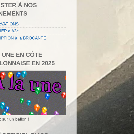
ISTER À NOS
NEMENTS
RVATIONS
ER à A2c
IPTION à la BROCANTE
A UNE EN CÔTE
LONNAISE EN 2025
 sur un ballon !