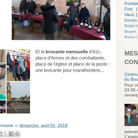
Fontai
Fort
(
Vaux
(
Barizey
Royal
(
Beaune
Bresse
(
Et la
brocante mensuelle
d'A2c,
MES
place d'Armes et des combattants,
CON
place de l'église et place de la poste :
une brocante pour marathoniens...
Cinéma
du Bou
Pour ré
03 85 
rensei
onnaise
at
dimanche, avril 01, 2018
animati
L'expo