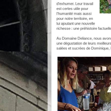
d'exhumer. Leur travail
est certes utile pour
l'humanité mais aussi
pour notre territoire, en
lui ajoutant une nouvelle
richesse : une préhistoire factuel
Au Domaine Deliance, nous avons 
une dégustation de leurs meilleur
salées et sucrées de Dominique, N