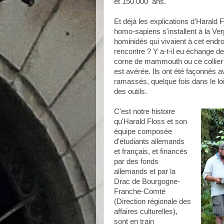
et 150 000 ans.
Et déjà les explications d'Harald 
homo-sapiens s'installent à la Verpi
hominidés qui vivaient à cet endroi
rencontre ? Y a-t-il eu échange de 
corne de mammouth ou ce collier 
est avérée. Ils ont été façonnés
ramassés, quelque fois dans le loin
des outils.
C'est notre histoire
qu'Harald Floss et son
équipe composée
d'étudiants allemands
et français, et financés
par des fonds
allemands et par la
Drac de Bourgogne-
Franche-Comté
(Direction régionale des
affaires culturelles),
sont en train