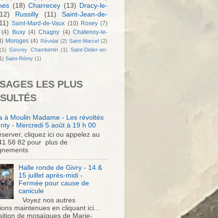
nes
(18)
Charrecey
(13)
Dracy-le-
12)
Russilly
(11)
Saint-Jean-de-
11)
Saint-Mard-de-Vaux
(10)
Rosey
(7)
(4)
Buxy
(4)
Chagny
(4)
Chatenoy-le-
4)
Moroges
(4)
Révidat
(2)
Saint-Marcel
(2)
(1)
Gevrey Chambertin
(1)
Saint-Didier-en-
1)
Saint-Rémy
(1)
SAGES LES PLUS
SULTÉS
 à Moulin Madame - Les révoltés
nty - Mercredi 5 août à 19 h 00
server, cliquez ici ou appelez au
41 58 82 pour plus de
gnements
Halle ronde de Givry - 14 &
15 juillet après-midi -
Fermée pour cause de
canicule
Voyez nos autres
ons maintenues en cliquant ici...
sition de mosaïques de Marie-