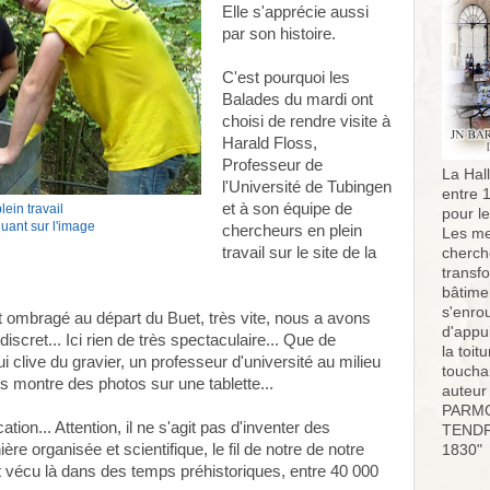
Elle s'apprécie aussi
par son histoire.
C'est pourquoi les
Balades du mardi ont
choisi de rendre visite à
Harald Floss,
Professeur de
La Hall
l'Université de Tubingen
entre 
et à son équipe de
ein travail
pour l
quant sur l'image
chercheurs en plein
Les me
travail sur le site de la
cherch
transf
bâtimen
s'enro
 ombragé au départ du Buet, très vite, nous a avons
d'appu
ès discret... Ici rien de très spectaculaire... Que de
la toit
ui clive du gravier, un professeur d'université au milieu
toucha
us montre des photos sur une tablette...
auteur
PARMO
cation... Attention, il ne s'agit pas d'inventer des
TENDR
re organisée et scientifique, le fil de notre de notre
1830"
vécu là dans des temps préhistoriques, entre 40 000