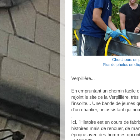
Chercheurs en pl
Plus de photos en cli
Verpillière...
En empruntant un chemin facile et
rejoint le site de la Verpillière, tr
l'insolite... Une bande de jeunes q
d'un chantier, un assistant qui no
.
Ici, l'Histoire est en cours de fabri
histoires mais de renouer, de maniè
époque avec des hommes qui ont 