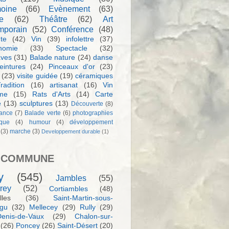
moine
(66)
Evènement
(63)
e
(62)
Théâtre
(62)
Art
mporain
(52)
Conférence
(48)
te
(42)
Vin
(39)
infolettre
(37)
nomie
(33)
Spectacle
(32)
aves
(31)
Balade nature
(24)
danse
eintures
(24)
Pinceaux d'or
(23)
(23)
visite guidée
(19)
céramiques
radition
(16)
artisanat
(16)
Vin
sme
(15)
Rats d'Arts
(14)
Carte
e
(13)
sculptures
(13)
Découverte
(8)
ance
(7)
Balade verte
(6)
photographies
rque
(4)
humour
(4)
développement
(3)
marche
(3)
Developpement durable
(1)
 COMMUNE
y
(545)
Jambles
(55)
rey
(52)
Cortiambles
(48)
les
(36)
Saint-Martin-sous-
igu
(32)
Mellecey
(29)
Rully
(29)
Denis-de-Vaux
(29)
Chalon-sur-
(26)
Poncey
(26)
Saint-Désert
(20)