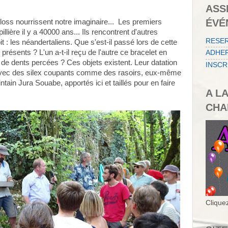
ASS
ÉVÉ
Floss nourrissent notre imaginaire... Les premiers
llière il y a 40000 ans... Ils rencontrent d'autres
RESE
t : les néandertaliens. Que s'est-il passé lors de cette
présents ? L'un a-t-il reçu de l'autre ce bracelet en
ADHER
de dents percées ? Ces objets existent. Leur datation
INSCR
 avec des silex coupants comme des rasoirs, eux-même
tain Jura Souabe, apportés ici et taillés pour en faire
A L
CHA
Cliquez