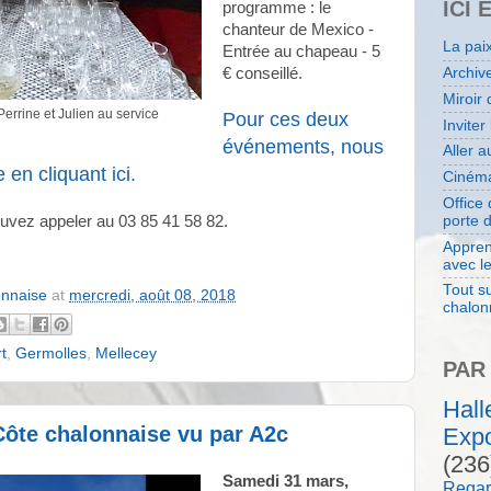
ICI 
programme : le
chanteur de Mexico -
La pai
Entrée au chapeau - 5
€ conseillé.
Archiv
Miroir 
rrine et Julien au service
Pour ces deux
Inviter
événements, nous
Aller 
 en cliquant ici.
Cinéma
Office
porte 
uvez appeler au 03 85 41 58 82.
Appren
avec l
Tout su
onnaise
at
mercredi, août 08, 2018
chalon
t
,
Germolles
,
Mellecey
PAR
Hal
Côte chalonnaise vu par A2c
Expo
(236
Samedi 31 mars,
Regar