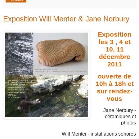
Exposition Will Menter & Jane Norbury
Exposition
les 3 , 4 et
10, 11
décembre
2011
ouverte de
10h à 18h et
sur rendez-
vous
Jane Nerbury -
céramiques et
photos
Will Menter - installations sonores