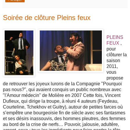
Soirée de clôture Pleins feux
PLEINS
FEUX
,
pour
clôturer la
saison
2011,
vous
propose
de retrouver les joyeux lurons de la Compagnie "Pourquoi
pas nous?", qui avaient conquis un public nombreux avec
"l'Amour médecin" de Molière en 2007 Cette fois, Vincent
Dufieux, qui dirige la troupe, à réuni 4 auteurs (Feydeau,
Courteline, Tchekhov et Guitry), autour de petites farces où
s’empêtre une bourgeoisie fin de siècle avec ses fantasmes
et ses désirs inassouvis, des hommes pleutres, des femmes
au bord de la crise de nerfs… Pouvoir, jalousie, adultère,