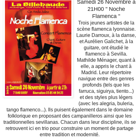
Samedi 26 Novembre à
21H00 "
Noche
Flamenca
"
Trois jeunes artistes de la
scène flamenca lyonnaise.
Laurie Darroux, à la danse,
et Aurélien Galichet, à la
guitare, ont étudié le
flamenco à Sevilla.
Mathilde Ménager, quant à
elle, a appris le chant à
Madrid. Leur répertoire
navigue entre des genres
profonds (tels que les
farruca, siguirya, tiento...)
et des styles plus légers
(avec les alegria, buleria,
tango flamenco...). Ils puisent également dans le domaine
folklorique en proposant des campanilleros ainsi que les
traditionnelles sevillanas. Chacun dans leur discipline, ils se
retrouvent ici en trio pour construire un moment de partage
entre tradition et modernité.