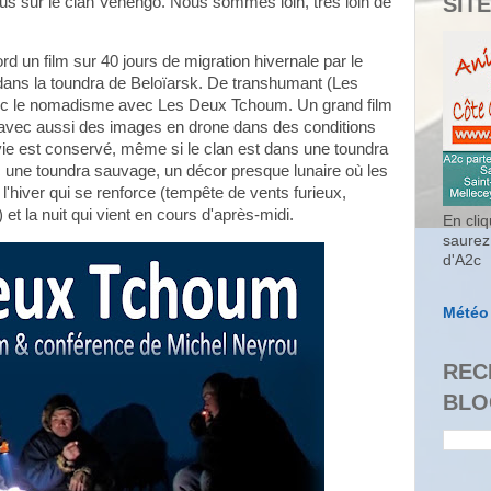
SITE
us sur le clan Venengo. Nous sommes loin, très loin de
n film sur 40 jours de migration hivernale par le
 dans la toundra de Beloïarsk. De transhumant (Les
vec le nomadisme avec Les Deux Tchoum. Un grand film
e avec aussi des images en drone dans des conditions
movie est conservé, même si le clan est dans une toundra
avec une toundra sauvage, un décor presque lunaire où les
l'hiver qui se renforce (tempête de vents furieux,
et la nuit qui vient en cours d'après-midi.
En cliq
saurez
d'A2c
Météo
REC
BLO