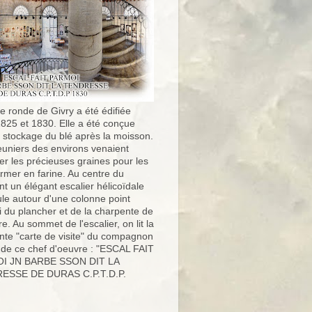
e ronde de Givry a été édifiée
1825 et 1830. Elle a été conçue
e stockage du blé après la moisson.
uniers des environs venaient
er les précieuses graines pour les
ormer en farine. Au centre du
t un élégant escalier hélicoïdale
ule autour d'une colonne point
i du plancher et de la charpente de
ure. Au sommet de l'escalier, on lit la
nte "carte de visite" du compagnon
 de ce chef d'oeuvre : "ESCAL FAIT
I JN BARBE SSON DIT LA
ESSE DE DURAS C.P.T.D.P.