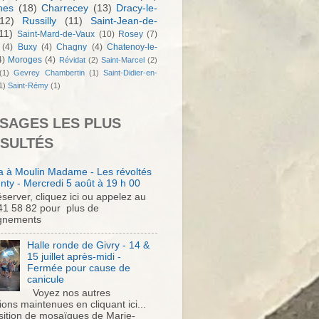
nes
(18)
Charrecey
(13)
Dracy-le-
12)
Russilly
(11)
Saint-Jean-de-
11)
Saint-Mard-de-Vaux
(10)
Rosey
(7)
(4)
Buxy
(4)
Chagny
(4)
Chatenoy-le-
4)
Moroges
(4)
Révidat
(2)
Saint-Marcel
(2)
(1)
Gevrey Chambertin
(1)
Saint-Didier-en-
1)
Saint-Rémy
(1)
SAGES LES PLUS
SULTÉS
 à Moulin Madame - Les révoltés
nty - Mercredi 5 août à 19 h 00
server, cliquez ici ou appelez au
41 58 82 pour plus de
gnements
Halle ronde de Givry - 14 &
15 juillet après-midi -
Fermée pour cause de
canicule
Voyez nos autres
ons maintenues en cliquant ici...
sition de mosaïques de Marie-