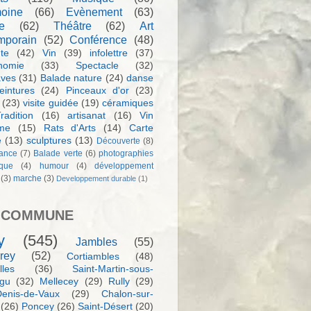
moine
(66)
Evènement
(63)
e
(62)
Théâtre
(62)
Art
mporain
(52)
Conférence
(48)
te
(42)
Vin
(39)
infolettre
(37)
nomie
(33)
Spectacle
(32)
aves
(31)
Balade nature
(24)
danse
eintures
(24)
Pinceaux d'or
(23)
(23)
visite guidée
(19)
céramiques
radition
(16)
artisanat
(16)
Vin
sme
(15)
Rats d'Arts
(14)
Carte
e
(13)
sculptures
(13)
Découverte
(8)
ance
(7)
Balade verte
(6)
photographies
rque
(4)
humour
(4)
développement
(3)
marche
(3)
Developpement durable
(1)
 COMMUNE
y
(545)
Jambles
(55)
rey
(52)
Cortiambles
(48)
les
(36)
Saint-Martin-sous-
igu
(32)
Mellecey
(29)
Rully
(29)
Denis-de-Vaux
(29)
Chalon-sur-
(26)
Poncey
(26)
Saint-Désert
(20)