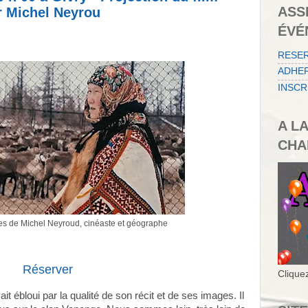
ASS
 Michel Neyrou
ÉVÉ
RESE
ADHER
INSCR
A L
CHA
es de Michel Neyroud, cinéaste et géographe
Réserver
Cliquez
 ébloui par la qualité de son récit et de ses images. Il