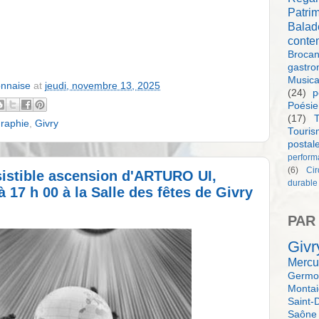
Patri
Balad
conte
Brocan
gastro
Music
onnaise
at
jeudi, novembre 13, 2025
(24)
p
Poésie
(17)
T
raphie
,
Givry
Touri
postal
perform
(6)
Ci
ésistible ascension d'ARTURO UI,
durable
17 h 00 à la Salle des fêtes de Givry
PAR
Givr
Mercu
Germol
Monta
Saint-
Saône