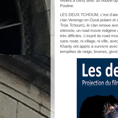
revient à Givry avec un nouvel op
Poutine.
LES DEUX TCHOUM, c'est d'abord u
clan Venengo en Oural polaire et
Trois Tchoum), le clan renoue a
intimiste, un road movie indigèn
très difficiles. L'esprit du road 
sans route, ni village, ni ville, 
Khanty ont appris à survivre avec 
tempêtes de neige, brumes, givre) 