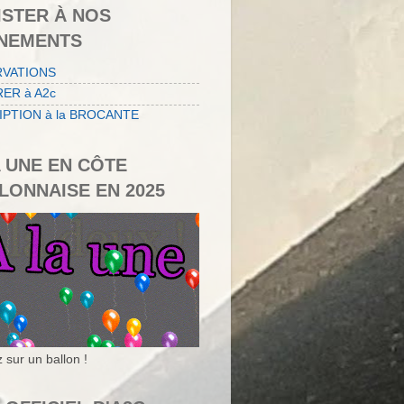
ISTER À NOS
NEMENTS
RVATIONS
ER à A2c
IPTION à la BROCANTE
A UNE EN CÔTE
LONNAISE EN 2025
 sur un ballon !