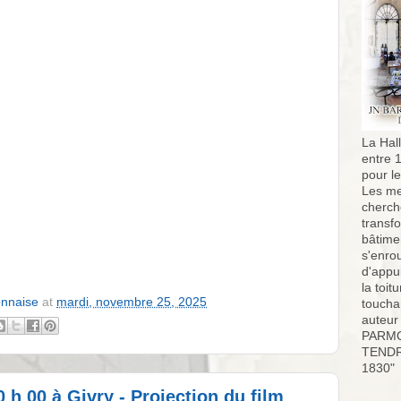
La Hall
entre 
pour l
Les me
cherch
transf
bâtimen
s'enro
d'appu
la toit
onnaise
at
mardi, novembre 25, 2025
toucha
auteur
PARMO
TENDR
1830"
 h 00 à Givry - Projection du film