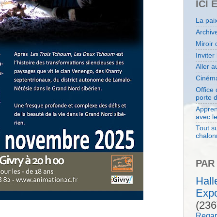
ICI 
La pai
Archiv
Miroir 
Inviter
Aller 
Cinéma
Office
porte 
Appren
avec l
Tout su
chalon
PAR
Hal
Expo
(236
Regar