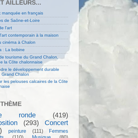
ET AILLEURS...
x manquée en français
es de Saône-et-Loire
de l'art
 l'art contemporain à la maison
au cinéma à Chalon
 : La bobine
 de tourisme du Grand Chalon,
de la Côte chalonnaise
dre le développement durable
e Grand Chalon
r les pelouses calcaires de la Côte
naise
 THÈME
le ronde
(419)
sition
(293)
Concert
)
peinture
(111)
Femmes
ts
(110)
Musique
(80)