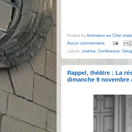
Posted by
Animation en Côte chal
Aucun commentaire:
Labels:
cinéma
,
Conférence
,
Géog
Rappel, théâtre : La r
dimanche 9 novembre à 