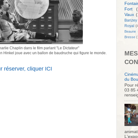
Fontai
Fort
(
Vaux
(
Barizey
Royal
(
Beaune
Bresse
(
rlie Chaplin dans le film parlant "Le Dictateur"
MES
ain Hinkel joue avec un ballon de baudruche qui figure le monde.
CON
r réserver, cliquer ICI
Cinéma
du Bou
Pour ré
03 85 
rensei
animati
L'expo