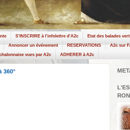
ante
S'INSCRIRE à l'infolettre d'A2c
Etat des balades ver
Annoncer un événement
RESERVATIONS
A2c sur
 chalonnaise vues par A2c
ADHERER à A2c
MET
à 360°
L'E
RON