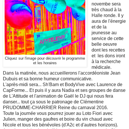
novembe sera
très chaud à la
Halle ronde. Il y
aura de l'énergie
et de la
jeunesse au
service de cette
belle oeuvre
dont les recettes
et les dons iront
Cliquez sur l'image pour découvrir le programme
à la recherche
et les horaires
médicale.
Dans la matinée, nous accueillerons l'accordéoniste Jean
Dubuis et sa bonne humeur communicative.
L'après-midi sera... Sh'Bam et BodyVive avec Laurence de
CapForme... Et puis il y aura Nadia et ses groupes de danse
de L'Attitude et l'animation de Gaël le DJ qui nous fera
danser... tout ça sous le patronage de Clémentine
PRUDOMME-CHARRIER Reine du carnaval 2016.
Toute la journée vous pourrez jouer au Loto Fiori avec
Julien, manger des gaufres et boire du vin chaud avec
Nicole et tous les bénévoles (d'A2c et d'autres horizons).