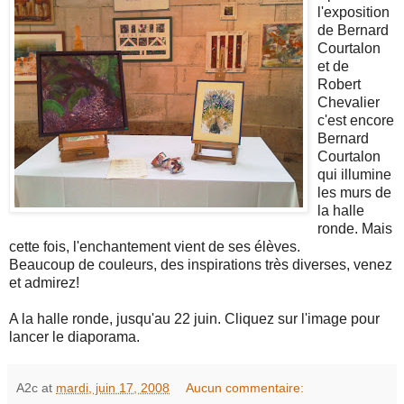
l'exposition
de Bernard
Courtalon
et de
Robert
Chevalier
c'est encore
Bernard
Courtalon
qui illumine
les murs de
la halle
ronde. Mais
cette fois, l'enchantement vient de ses élèves.
Beaucoup de couleurs, des inspirations très diverses, venez
et admirez!
A la halle ronde, jusqu'au 22 juin. Cliquez sur l'image pour
lancer le diaporama.
A2c
at
mardi, juin 17, 2008
Aucun commentaire: