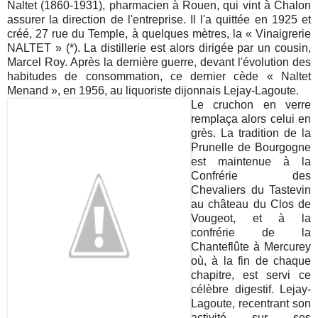
Naltet (1860-1931), pharmacien à Rouen, qui vint à Chalon
assurer la direction de l'entreprise. Il l'a quittée en 1925 et
créé, 27 rue du Temple, à quelques mètres, la « Vinaigrerie
NALTET » (*). La distillerie est alors dirigée par un cousin,
Marcel Roy. Après la dernière guerre, devant l'évolution des
habitudes de consommation, ce dernier cède « Naltet
Menand », en 1956, au liquoriste dijonnais Lejay-Lagoute.
Le cruchon en verre
remplaça alors celui en
grès. La tradition de la
Prunelle de Bourgogne
est maintenue à la
Confrérie des
Chevaliers du Tastevin
au château du Clos de
Vougeot, et à la
confrérie de la
Chanteflûte à Mercurey
où, à la fin de chaque
chapitre, est servi ce
célèbre digestif. Lejay-
Lagoute, recentrant son
activité sur ses