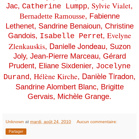
Sylvie Vialet
Jac
,
,
,
Catherine Lumpp
,
Fabienne
Bernadette Ramousse
Lethenet
,
Sandrine Benaioun
,
Christine
Evelyne
Gandois
,
t,
Isabelle Perre
Danielle Jondeau
Zlenkauskis
,
, Suzon
Joly,
Jean-Pierre Marceau,
Gérard
Prudent
,
Eliane Sixdenier
,
Jocelyne
Danièle Tiradon
Hélène Kirche
,
,
,
Durand
Sandrine Alombert Blanc
,
Brigitte
Gervais
,
Michèle Grange
.
Unknown
at
mardi, août 24, 2010
Aucun commentaire:
Partager