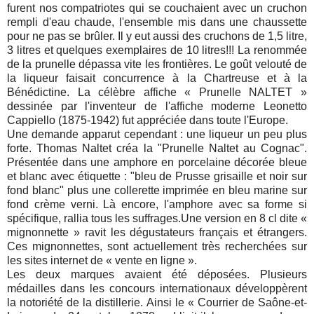
furent nos compatriotes qui se couchaient avec un cruchon
rempli d'eau chaude, l'ensemble mis dans une chaussette
pour ne pas se brûler. Il y eut aussi des cruchons de 1,5 litre,
3 litres et quelques exemplaires de 10 litres!!! La renommée
de la prunelle dépassa vite les frontières. Le goût velouté de
la liqueur faisait concurrence à la Chartreuse et à la
Bénédictine. La célèbre affiche « Prunelle NALTET »
dessinée par l'inventeur de l'affiche moderne Leonetto
Cappiello (1875-1942) fut appréciée dans toute l'Europe.
Une demande apparut cependant : une liqueur un peu plus
forte. Thomas Naltet créa la "Prunelle Naltet au Cognac".
Présentée dans une amphore en porcelaine décorée bleue
et blanc avec étiquette : "bleu de Prusse grisaille et noir sur
fond blanc" plus une collerette imprimée en bleu marine sur
fond crème verni. Là encore, l'amphore avec sa forme si
spécifique, rallia tous les suffrages.Une version en 8 cl dite «
mignonnette » ravit les dégustateurs français et étrangers.
Ces mignonnettes, sont actuellement très recherchées sur
les sites internet de « vente en ligne ».
Les deux marques avaient été déposées. Plusieurs
médailles dans les concours internationaux développèrent
la notoriété de la distillerie. Ainsi le « Courrier de Saône-et-