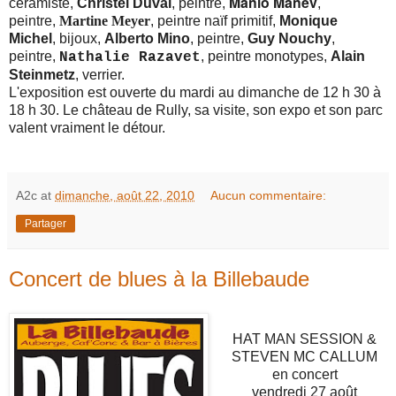
Manio Manev
céramiste,
Christel Duval
, peintre,
,
peintre,
Martine Meyer
, peintre naïf primitif,
Monique
Miche
l
, bijoux,
Alberto Mino
, peintre,
Guy Nouchy
,
peintre,
, peintre monotypes,
Alain
Nathalie Razavet
Steinmetz
, verrier.
L'exposition est ouverte du mardi au dimanche de 12 h 30 à
18 h 30. Le château de Rully, sa visite, son expo et son parc
valent vraiment le détour.
A2c
at
dimanche, août 22, 2010
Aucun commentaire:
Partager
Concert de blues à la Billebaude
HAT MAN SESSION &
STEVEN MC CALLUM
en concert
vendredi 27 août