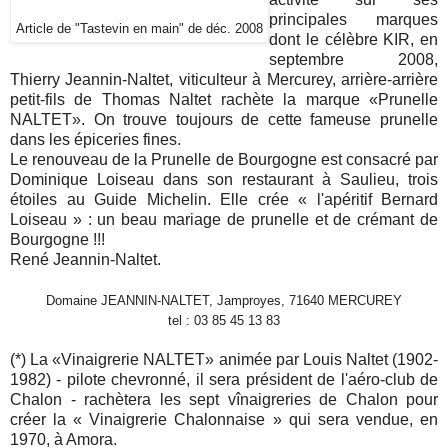
principales marques
Article de "Tastevin en main" de déc. 2008
dont le célèbre KIR, en
septembre 2008,
Thierry Jeannin-Naltet, viticulteur à Mercurey, arrière-arrière
petit-fils de Thomas Naltet rachète la marque «Prunelle
NALTET». On trouve toujours de cette fameuse prunelle
dans les épiceries fines.
Le renouveau de la Prunelle de Bourgogne est consacré par
Dominique Loiseau dans son restaurant à Saulieu, trois
étoiles au Guide Michelin. Elle crée « l'apéritif Bernard
Loiseau » : un beau mariage de prunelle et de crémant de
Bourgogne !!!
René Jeannin-Naltet.
Domaine JEANNIN-NALTET, Jamproyes, 71640 MERCUREY
tel : 03 85 45 13 83
(*) La «Vinaigrerie NALTET» animée par Louis Naltet (1902-
1982) - pilote chevronné, il sera président de l'aéro-club de
Chalon - rachètera les sept vînaigreries de Chalon pour
créer la « Vinaigrerie Chalonnaise » qui sera vendue, en
1970, à Amora.