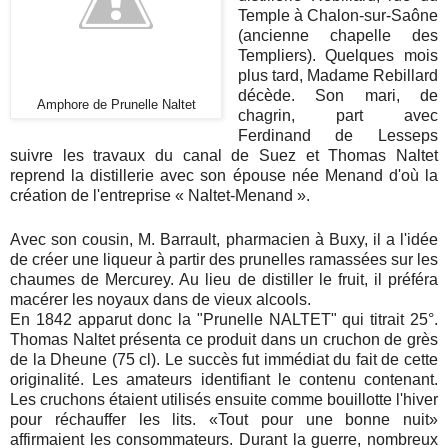
Temple à Chalon-sur-Saône
(ancienne chapelle des
Templiers). Quelques mois
plus tard, Madame Rebillard
décède. Son mari, de
Amphore de Prunelle Naltet
chagrin, part avec
Ferdinand de Lesseps
suivre les travaux du canal de Suez et Thomas Naltet
reprend la distillerie avec son épouse née Menand d'où la
création de l'entreprise « Naltet-Menand ».
Avec son cousin, M. Barrault, pharmacien à Buxy, il a l'idée
de créer une liqueur à partir des prunelles ramassées sur les
chaumes de Mercurey. Au lieu de distiller le fruit, il préféra
macérer les noyaux dans de vieux alcools.
En 1842 apparut donc la "Prunelle NALTET" qui titrait 25°.
Thomas Naltet présenta ce produit dans un cruchon de grès
de la Dheune (75 cl). Le succès fut immédiat du fait de cette
originalité. Les amateurs identifiant le contenu contenant.
Les cruchons étaient utilisés ensuite comme bouillotte l'hiver
pour réchauffer les lits. «Tout pour une bonne nuit»
affirmaient les consommateurs. Durant la guerre, nombreux