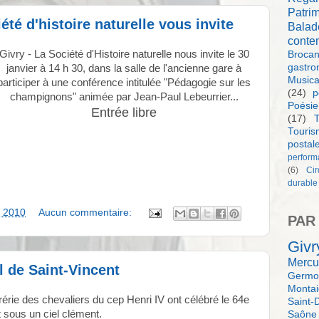
Patri
té d'histoire naturelle vous invite
Balad
conte
Givry - La Société d'Histoire naturelle nous invite le 30
Brocan
gastro
janvier à 14 h 30, dans la salle de l'ancienne gare à
Music
participer à une conférence intitulée "Pédagogie sur les
(24)
p
champignons" animée par Jean-Paul Lebeurrier...
Poésie
Entrée libre
(17)
T
Touri
postal
perform
(6)
Ci
durable
, 2010
Aucun commentaire:
PAR
Givr
Mercu
l de Saint-Vincent
Germol
Monta
frérie des chevaliers du cep Henri IV ont célébré le 64e
Saint-
t sous un ciel clément.
Saône