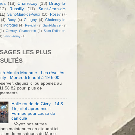
nes
(18)
Charrecey
(13)
Dracy-le-
12)
Russilly
(11)
Saint-Jean-de-
11)
Saint-Mard-de-Vaux
(10)
Rosey
(7)
(4)
Buxy
(4)
Chagny
(4)
Chatenoy-le-
4)
Moroges
(4)
Révidat
(2)
Saint-Marcel
(2)
(1)
Gevrey Chambertin
(1)
Saint-Didier-en-
1)
Saint-Rémy
(1)
SAGES LES PLUS
SULTÉS
 à Moulin Madame - Les révoltés
nty - Mercredi 5 août à 19 h 00
server, cliquez ici ou appelez au
41 58 82 pour plus de
gnements
Halle ronde de Givry - 14 &
15 juillet après-midi -
Fermée pour cause de
canicule
Voyez nos autres
ons maintenues en cliquant ici...
sition de mosaïques de Marie-