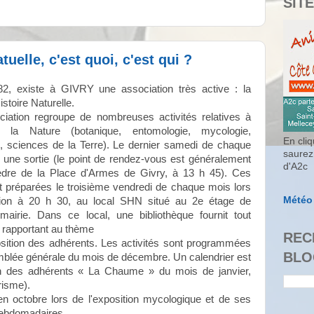
SITE
tuelle, c'est quoi, c'est qui ?
2, existe à GIVRY une association très active : la
istoire Naturelle.
ciation regroupe de nombreuses activités relatives à
e la Nature (botanique, entomologie, mycologie,
En cliq
ie, sciences de la Terre). Le dernier samedi de chaque
saurez
u une sortie (le point de rendez-vous est généralement
d'A2c
dre de la Place d'Armes de Givry, à 13 h 45). Ces
nt préparées le troisième vendredi de chaque mois lors
Météo
nion à 20 h 30, au local SHN situé au 2e étage de
 mairie. Dans ce local, une bibliothèque fournit tout
 rapportant au thème
REC
sposition des adhérents. Les activités sont programmées
BLO
mblée générale du mois de décembre. Un calendrier est
son des adhérents « La Chaume » du mois de janvier,
risme).
n octobre lors de l'exposition mycologique et de ses
 hebdomadaires.