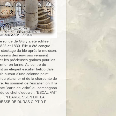
e ronde de Givry a été édifiée
1825 et 1830. Elle a été conçue
e stockage du blé après la moisson.
uniers des environs venaient
er les précieuses graines pour les
ormer en farine. Au centre du
t un élégant escalier hélicoïdale
ule autour d'une colonne point
i du plancher et de la charpente de
ure. Au sommet de l'escalier, on lit la
nte "carte de visite" du compagnon
 de ce chef d'oeuvre : "ESCAL FAIT
I JN BARBE SSON DIT LA
ESSE DE DURAS C.P.T.D.P.