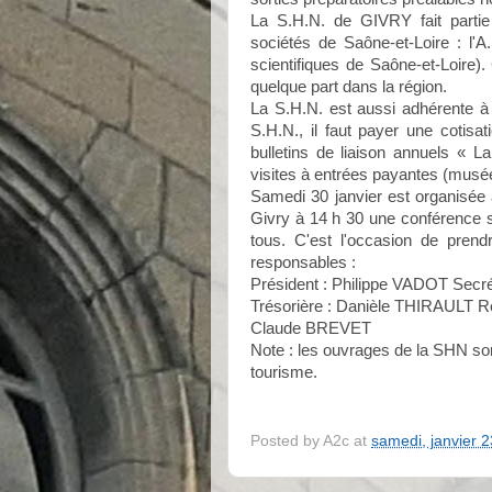
La S.H.N. de GIVRY fait partie
sociétés de Saône-et-Loire : l'
scientifiques de Saône-et-Loire)
quelque part dans la région.
La S.H.N. est aussi adhérente à
S.H.N., il faut payer une cotisa
bulletins de liaison annuels « 
visites à entrées payantes (musé
Samedi 30 janvier est organisée à
Givry à 14 h 30 une conférence 
tous. C'est l'occasion de prend
responsables :
Président : Philippe VADOT Secr
Trésorière : Danièle THIRAULT Re
Claude BREVET
Note : les ouvrages de la SHN son
tourisme.
Posted by
A2c
at
samedi, janvier 