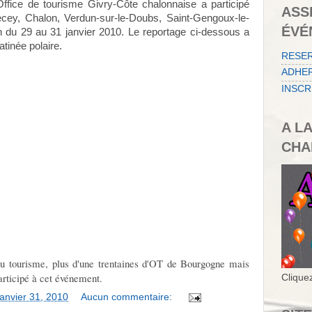
Office de tourisme Givry-Côte chalonnaise a participé
ASS
cey, Chalon, Verdun-sur-le-Doubs,
Saint-Gengoux-le-
ÉVÉ
n du 29 au 31 janvier 2010. Le reportage ci-dessous a
atinée polaire.
RESE
ADHER
INSCR
A L
CHA
u tourisme, plus d'une trentaines d'OT de Bourgogne mais
articipé à cet événement.
Cliquez
anvier 31, 2010
Aucun commentaire: