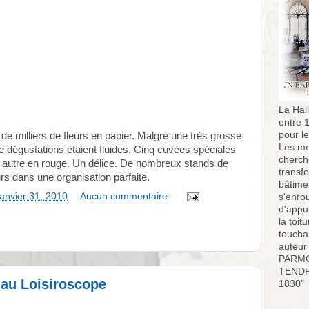
La Hall
entre 
pour l
e milliers de fleurs en papier. Malgré une très grosse
Les me
e dégustations étaient fluides. Cinq cuvées spéciales
cherch
e autre en rouge. Un délice. De nombreux stands de
transf
urs dans une organisation parfaite.
bâtimen
anvier 31, 2010
Aucun commentaire:
s'enro
d'appu
la toit
toucha
auteur
PARMO
TENDR
 au Loisiroscope
1830"