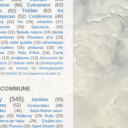
moine
(66)
Evènement
(63)
e
(62)
Théâtre
(62)
Art
mporain
(52)
Conférence
(48)
te
(42)
Vin
(39)
infolettre
(37)
nomie
(33)
Spectacle
(32)
aves
(31)
Balade nature
(24)
danse
eintures
(24)
Pinceaux d'or
(23)
(23)
visite guidée
(19)
céramiques
radition
(16)
artisanat
(16)
Vin
sme
(15)
Rats d'Arts
(14)
Carte
e
(13)
sculptures
(13)
Découverte
(8)
ance
(7)
Balade verte
(6)
photographies
rque
(4)
humour
(4)
développement
(3)
marche
(3)
Developpement durable
(1)
 COMMUNE
y
(545)
Jambles
(55)
rey
(52)
Cortiambles
(48)
les
(36)
Saint-Martin-sous-
igu
(32)
Mellecey
(29)
Rully
(29)
Denis-de-Vaux
(29)
Chalon-sur-
(26)
Poncey
(26)
Saint-Désert
(20)