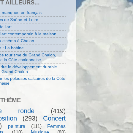
ET AILLEURS...
x manquée en français
es de Saône-et-Loire
de l'art
 l'art contemporain à la maison
au cinéma à Chalon
 : La bobine
 de tourisme du Grand Chalon,
de la Côte chalonnaise
dre le développement durable
e Grand Chalon
r les pelouses calcaires de la Côte
naise
 THÈME
le ronde
(419)
sition
(293)
Concert
)
peinture
(111)
Femmes
ts
(110)
Musique
(80)