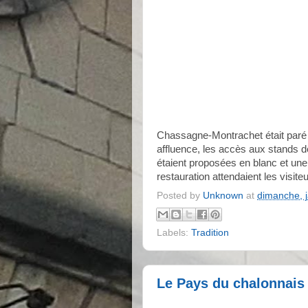
Chassagne-Montrachet était paré d
affluence, les accès aux stands d
étaient proposées en blanc et un
restauration attendaient les visite
Posted by
Unknown
at
dimanche, j
Labels:
Tradition
Le Pays du chalonnais