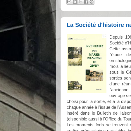
La Société d'histoire na
Depuis 198
Société d'H
Cette asso
l'étude d
ornitholog
mois a lie
sous le Cè
sorties so
d'une réu
l'ancienne
ouvrage se
choisi pour la sortie, et à la di
chaque année à l'issue de l'Asse
inséré dans le Bulletin de liai
(disponible aussi à l'Office du Tou
Les moments forts se trouvent e
sorties préparatoires préalables