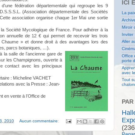
ICI 
 d'une fédération départementale qui regroupe les 9
A.D.S.S.S.L. (Association départementale des Sociétés
La pai
. Cette association organise chaque 1er Mai une sortie
Archiv
Miroir 
 la Société Mycologique de France. Pour adhérer à la
Inviter
tion annuelle de 12 € qui permet de recevoir les trois
Aller 
La Chaume » et donne droit à des avantages lors des
es, parcs botaniques, …).
Cinéma
 la salle de l'ancienne gare de
Office
sur les Champignons, ouverte à
porte 
re contact avec les principaux
Appren
avec l
étaire : Micheline VACHET
Tout su
lations avec la Presse : Jean-
chalon
t en vente à l'Office de
PAR
Hal
Expo
23, 2010
Aucun commentaire:
(236
Regar