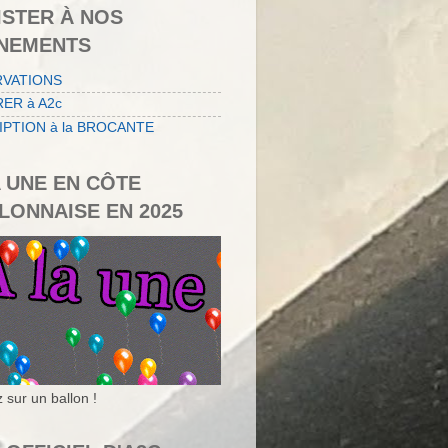
ISTER À NOS
NEMENTS
RVATIONS
ER à A2c
IPTION à la BROCANTE
A UNE EN CÔTE
LONNAISE EN 2025
 sur un ballon !