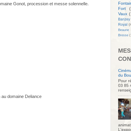
Fontai
 domaine Gonot, procession et messe solennelle.
Fort
(
Vaux
(
Barizey
Royal
(
Beaune
Bresse
(
MES
CON
Cinéma
du Bou
Pour ré
03 85 
rensei
on au domaine Deliance
animati
L'expo