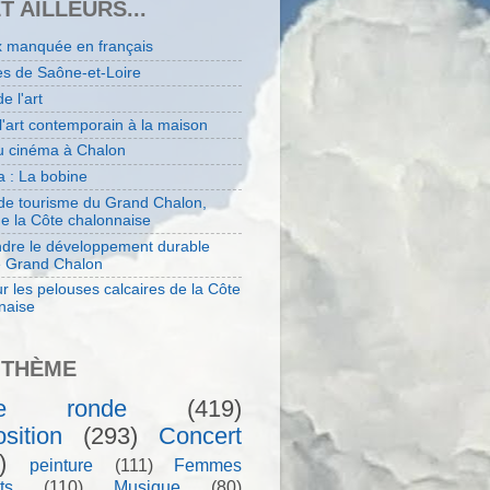
ET AILLEURS...
x manquée en français
es de Saône-et-Loire
de l'art
 l'art contemporain à la maison
au cinéma à Chalon
 : La bobine
 de tourisme du Grand Chalon,
de la Côte chalonnaise
dre le développement durable
e Grand Chalon
r les pelouses calcaires de la Côte
naise
 THÈME
le ronde
(419)
sition
(293)
Concert
)
peinture
(111)
Femmes
ts
(110)
Musique
(80)