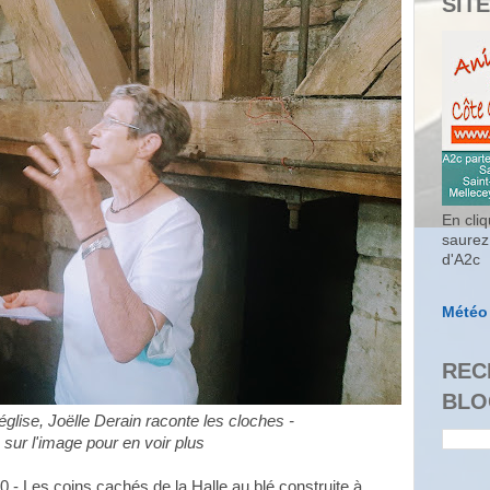
SITE
En cliq
saurez
d'A2c
Météo
REC
BLO
église, Joëlle Derain raconte les cloches -
 sur l'image pour en voir plus
0 - Les coins cachés de la Halle au blé construite à