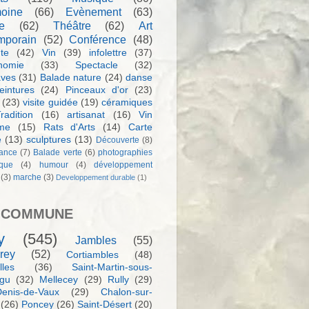
moine
(66)
Evènement
(63)
e
(62)
Théâtre
(62)
Art
mporain
(52)
Conférence
(48)
te
(42)
Vin
(39)
infolettre
(37)
nomie
(33)
Spectacle
(32)
aves
(31)
Balade nature
(24)
danse
eintures
(24)
Pinceaux d'or
(23)
(23)
visite guidée
(19)
céramiques
radition
(16)
artisanat
(16)
Vin
sme
(15)
Rats d'Arts
(14)
Carte
e
(13)
sculptures
(13)
Découverte
(8)
ance
(7)
Balade verte
(6)
photographies
rque
(4)
humour
(4)
développement
(3)
marche
(3)
Developpement durable
(1)
 COMMUNE
y
(545)
Jambles
(55)
rey
(52)
Cortiambles
(48)
les
(36)
Saint-Martin-sous-
igu
(32)
Mellecey
(29)
Rully
(29)
Denis-de-Vaux
(29)
Chalon-sur-
(26)
Poncey
(26)
Saint-Désert
(20)