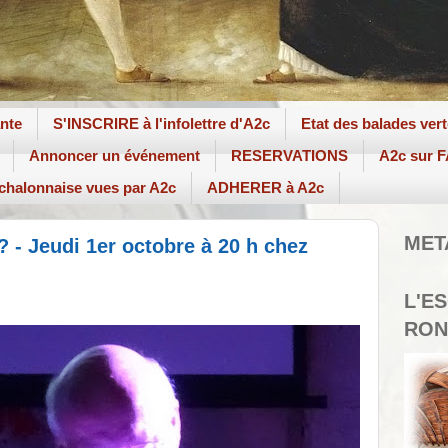
ante
S'INSCRIRE à l'infolettre d'A2c
Etat des balades ver
Annoncer un événement
RESERVATIONS
A2c sur
 chalonnaise vues par A2c
ADHERER à A2c
MET
? - Jeudi 1er octobre à 20 h chez
L'E
RON