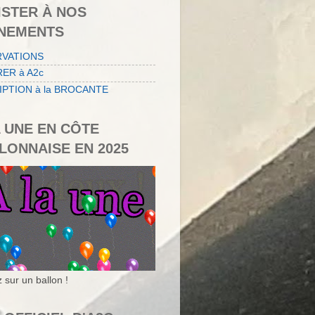
ISTER À NOS
NEMENTS
RVATIONS
ER à A2c
IPTION à la BROCANTE
A UNE EN CÔTE
LONNAISE EN 2025
 sur un ballon !