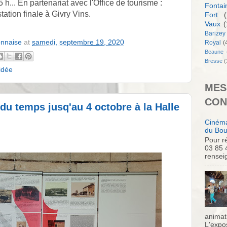
h... En partenariat avec l'Office de tourisme : 
Fontai
tation finale à Givry Vins.
Fort
(
Vaux
(
Barizey
onnaise
at
samedi, septembre 19, 2020
Royal
(
Beaune
Bresse
(
uidée
MES
CON
 du temps jusq'au 4 octobre à la Halle
Cinéma
du Bou
Pour ré
03 85 
rensei
animati
L'expo