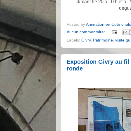
dimanche 20 à 10 h et à 15 
dégus
Posted by
Animation en Côte chal
Aucun commentaire:
Labels:
Givry
,
Patrimoine
,
visite g
Exposition Givry au fil
ronde