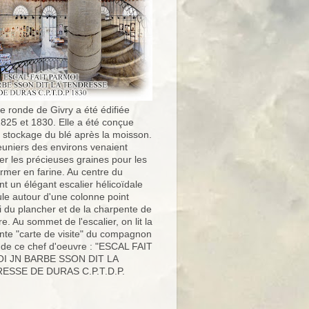
e ronde de Givry a été édifiée
1825 et 1830. Elle a été conçue
e stockage du blé après la moisson.
uniers des environs venaient
er les précieuses graines pour les
ormer en farine. Au centre du
t un élégant escalier hélicoïdale
ule autour d'une colonne point
i du plancher et de la charpente de
ure. Au sommet de l'escalier, on lit la
nte "carte de visite" du compagnon
 de ce chef d'oeuvre : "ESCAL FAIT
I JN BARBE SSON DIT LA
ESSE DE DURAS C.P.T.D.P.