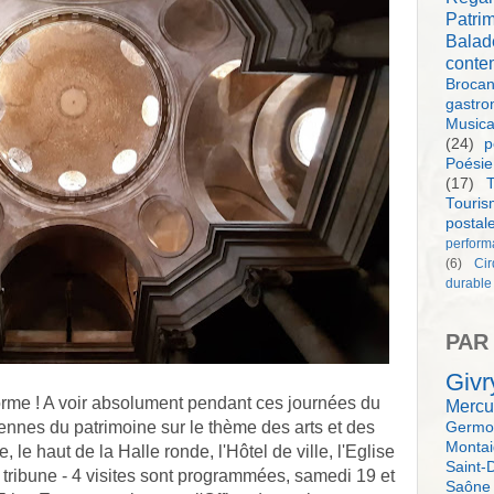
Patri
Balad
conte
Brocan
gastro
Music
(24)
p
Poésie
(17)
T
Touri
postal
perform
(6)
Ci
durable
PAR
Givr
norme ! A voir absolument pendant ces journées du
Mercu
nes du patrimoine sur le thème des arts et des 
Germol
Monta
le haut de la Halle ronde, l'Hôtel de ville, l'Eglise 
Saint-
a tribune - 4 visites sont programmées, samedi 19 et 
Saône