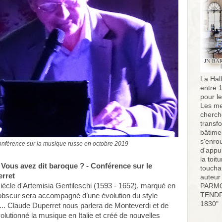
La Hall
entre 
pour l
Les me
cherch
transf
bâtimen
s'enro
onférence sur la musique russe en octobre 2019
d'appu
la toit
- Vous avez dit baroque ? - Conférence sur le
toucha
erret
auteur
iècle d'Artemisia Gentileschi (1593 - 1652), marqué en
PARMO
TENDR
r-obscur sera accompagné d’une évolution du style
1830"
.. Claude Duperret nous parlera de Monteverdi et de
lutionné la musique en Italie et créé de nouvelles