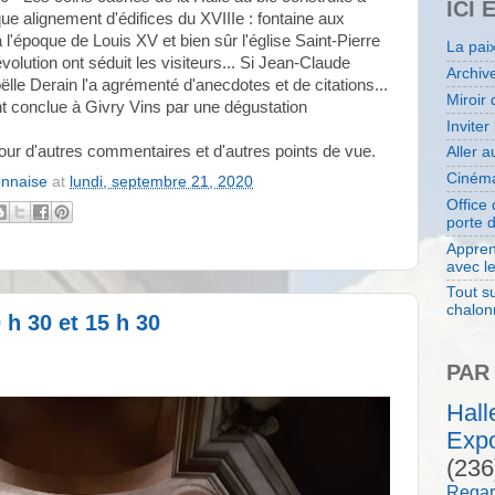
ICI 
ue alignement d'édifices du XVIIIe : fontaine aux
à l'époque de Louis XV et bien sûr l'église Saint-Pierre
La pai
volution ont séduit les visiteurs... Si Jean-Claude
Archiv
 Joëlle Derain l'a agrémenté d'anecdotes et de citations...
Miroir 
t conclue à Givry Vins par une dégustation
Inviter
ur d'autres commentaires et d'autres points de vue.
Aller 
Cinéma
onnaise
at
lundi, septembre 21, 2020
Office
porte 
Appren
avec l
Tout su
chalon
 h 30 et 15 h 30
PAR
Hal
Expo
(236
Regar