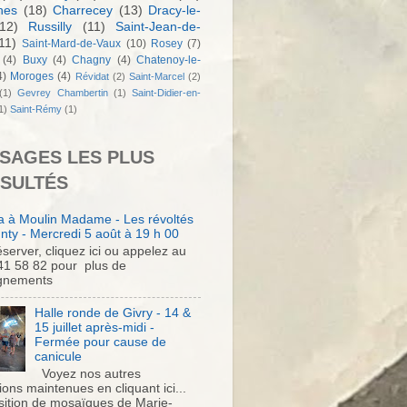
nes
(18)
Charrecey
(13)
Dracy-le-
12)
Russilly
(11)
Saint-Jean-de-
11)
Saint-Mard-de-Vaux
(10)
Rosey
(7)
(4)
Buxy
(4)
Chagny
(4)
Chatenoy-le-
4)
Moroges
(4)
Révidat
(2)
Saint-Marcel
(2)
(1)
Gevrey Chambertin
(1)
Saint-Didier-en-
1)
Saint-Rémy
(1)
SAGES LES PLUS
SULTÉS
 à Moulin Madame - Les révoltés
nty - Mercredi 5 août à 19 h 00
server, cliquez ici ou appelez au
41 58 82 pour plus de
gnements
Halle ronde de Givry - 14 &
15 juillet après-midi -
Fermée pour cause de
canicule
Voyez nos autres
ons maintenues en cliquant ici...
sition de mosaïques de Marie-