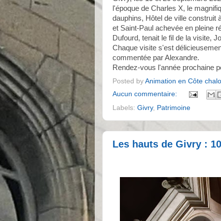
l'époque de Charles X, le magnifiq
dauphins, Hôtel de ville construit 
et Saint-Paul achevée en pleine ré
Dufourd, tenait le fil de la visite,
Chaque visite s'est délicieusemen
commentée par Alexandre.
Rendez-vous l'année prochaine po
Posted by
Animation en Côte chal
Aucun commentaire:
Labels:
Givry
,
Patrimoine
Les hauts de Givry : 10