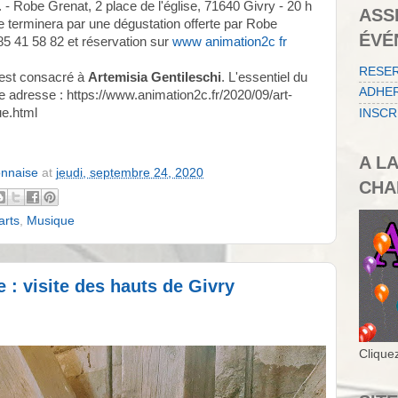
 Robe Grenat, 2 place de l'église, 71640 Givry - 20 h
ASS
e terminera par une dégustation offerte par Robe
ÉVÉ
5 41 58 82 et réservation sur
www animation2c fr
RESE
est consacré à
Artemisia Gentileschi
. L'essentiel du
ADHER
 adresse : https://www.animation2c.fr/2020/09/art-
ue.html
INSCR
A L
onnaise
at
jeudi, septembre 24, 2020
CHA
rts
,
Musique
 : visite des hauts de Givry
Cliquez