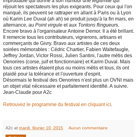
improbable qui donne à son humour une légitimité qui
réjouit les spectateurs les plus exigeants. Pour ceux qui l'on
manqué, ils peuvent se rattraper en allant à Paris ou à Lyon
où Karim
Lee
Duval (ah ah) se produit jusqu'à la fin mars, en
alternance, au
Point virgule
et aux
Tontons flingueur
s.
Encore bravo à l'organisateur Antoine Demor. Il a été brillant.
Il remercie tous les contributeurs, vignerons, artisans et
commerçants de Givry. Bravo aux artistes de ces deux
soirées mémorables : Cédric Chartier, Fabien Waltefaugle,
Jeffrey Jordan, Victor Rossi, Julien Santini, l'autre métis des
Oenorires (corse, juif et fonctionnaire) et Karim Duval. Mais
tous ces artistes étaient plus ou moins métis et tous, ils ont
plaidé pour la tolérance et l'ouverture d'esprit.
Désormais le festival des Oenorires n'est plus un OVNI mais
un objet vital nécessaire et parfaitement identifié. A suivre.
Jean-Claude pour A2c
Retrouvez le programme du festival en cliquant ici
.
A2c
at
mardi, février 10, 2015
Aucun commentaire: