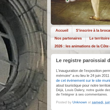
Accueil
S'inscrire à la broc
Nos partenaires
Le territoire
2026 : les animations de la Côte
Le registre paroissial 
L'inauguration de l'exposition per
mémoire" a eu lieu le 24 juin 2011
de cet évènement sur le site muni
atout touristique pour notre territoi
Déjà, Louis Dalery, notre guide des
de l'intégrer à ses commentaires.
Posted by
Unknown
at
samedi, jui