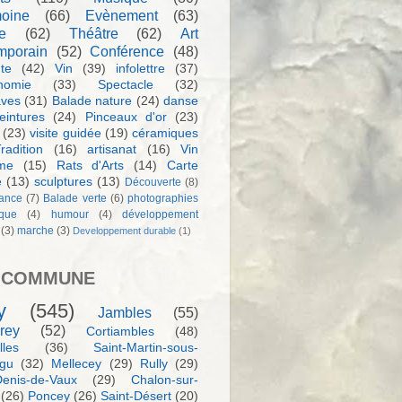
moine
(66)
Evènement
(63)
e
(62)
Théâtre
(62)
Art
mporain
(52)
Conférence
(48)
te
(42)
Vin
(39)
infolettre
(37)
nomie
(33)
Spectacle
(32)
aves
(31)
Balade nature
(24)
danse
eintures
(24)
Pinceaux d'or
(23)
(23)
visite guidée
(19)
céramiques
radition
(16)
artisanat
(16)
Vin
sme
(15)
Rats d'Arts
(14)
Carte
e
(13)
sculptures
(13)
Découverte
(8)
ance
(7)
Balade verte
(6)
photographies
rque
(4)
humour
(4)
développement
(3)
marche
(3)
Developpement durable
(1)
 COMMUNE
y
(545)
Jambles
(55)
rey
(52)
Cortiambles
(48)
les
(36)
Saint-Martin-sous-
igu
(32)
Mellecey
(29)
Rully
(29)
Denis-de-Vaux
(29)
Chalon-sur-
(26)
Poncey
(26)
Saint-Désert
(20)