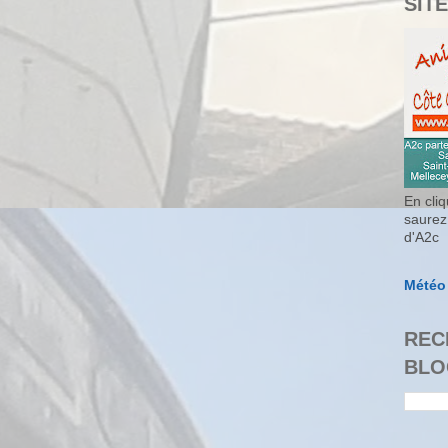
SITE
En cliq
saurez
d'A2c
Météo
REC
BLO