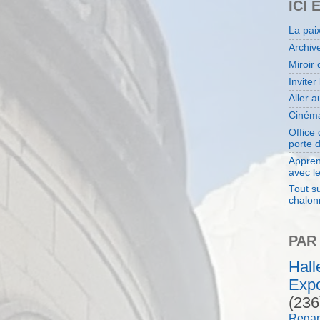
ICI 
La pai
Archiv
Miroir 
Inviter
Aller 
Cinéma
Office
porte 
Appren
avec l
Tout su
chalon
PAR
Hal
Expo
(236
Regar