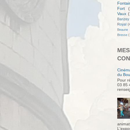
Fontai
Fort
(
Vaux
(
Barizey
Royal
(
Beaune
Bresse
(
MES
CON
Cinéma
du Bou
Pour ré
03 85 
rensei
animati
L'expo