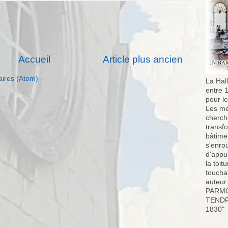
Accueil
Article plus ancien
aires (Atom)
La Hall
entre 
pour l
Les me
cherch
transf
bâtimen
s'enro
d'appu
la toit
toucha
auteur
PARMO
TENDR
1830"