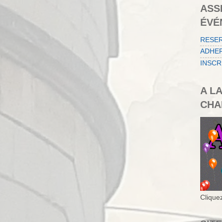
ASS
ÉVÉ
RESE
ADHER
INSCR
A L
CHA
Cliquez