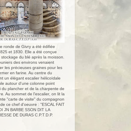
e ronde de Givry a été édifiée
1825 et 1830. Elle a été conçue
e stockage du blé après la moisson.
uniers des environs venaient
er les précieuses graines pour les
ormer en farine. Au centre du
t un élégant escalier hélicoïdale
ule autour d'une colonne point
i du plancher et de la charpente de
ure. Au sommet de l'escalier, on lit la
nte "carte de visite" du compagnon
 de ce chef d'oeuvre : "ESCAL FAIT
I JN BARBE SSON DIT LA
ESSE DE DURAS C.P.T.D.P.