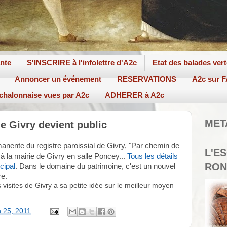
ante
S'INSCRIRE à l'infolettre d'A2c
Etat des balades ver
Annoncer un événement
RESERVATIONS
A2c sur
 chalonnaise vues par A2c
ADHERER à A2c
MET
de Givry devient public
manente du registre paroissial de Givry, "Par chemin de
L'E
 à la mairie de Givry en salle Poncey...
Tous les détails
RON
cipal
. Dans le domaine du patrimoine, c'est un nouvel
re.
 visites de Givry a sa petite idée sur le meilleur moyen
n 25, 2011