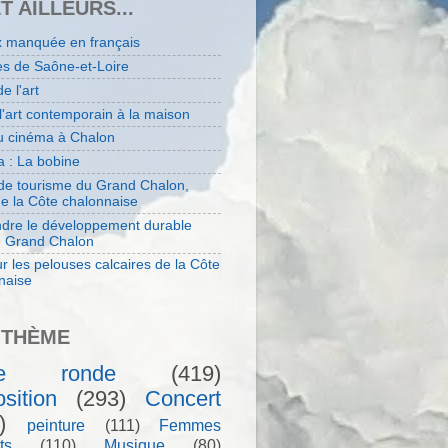
ET AILLEURS...
x manquée en français
es de Saône-et-Loire
de l'art
 l'art contemporain à la maison
au cinéma à Chalon
 : La bobine
 de tourisme du Grand Chalon,
de la Côte chalonnaise
dre le développement durable
e Grand Chalon
r les pelouses calcaires de la Côte
naise
 THÈME
le ronde
(419)
sition
(293)
Concert
)
peinture
(111)
Femmes
ts
(110)
Musique
(80)