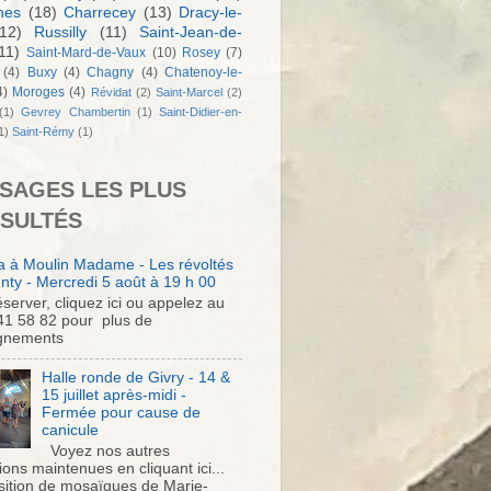
nes
(18)
Charrecey
(13)
Dracy-le-
12)
Russilly
(11)
Saint-Jean-de-
11)
Saint-Mard-de-Vaux
(10)
Rosey
(7)
(4)
Buxy
(4)
Chagny
(4)
Chatenoy-le-
4)
Moroges
(4)
Révidat
(2)
Saint-Marcel
(2)
(1)
Gevrey Chambertin
(1)
Saint-Didier-en-
1)
Saint-Rémy
(1)
SAGES LES PLUS
SULTÉS
 à Moulin Madame - Les révoltés
nty - Mercredi 5 août à 19 h 00
server, cliquez ici ou appelez au
41 58 82 pour plus de
gnements
Halle ronde de Givry - 14 &
15 juillet après-midi -
Fermée pour cause de
canicule
Voyez nos autres
ons maintenues en cliquant ici...
sition de mosaïques de Marie-