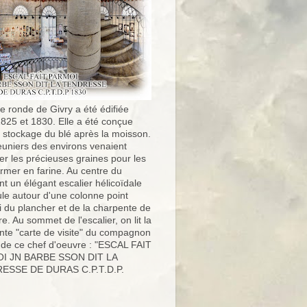
e ronde de Givry a été édifiée
1825 et 1830. Elle a été conçue
e stockage du blé après la moisson.
uniers des environs venaient
er les précieuses graines pour les
ormer en farine. Au centre du
t un élégant escalier hélicoïdale
ule autour d'une colonne point
i du plancher et de la charpente de
ure. Au sommet de l'escalier, on lit la
nte "carte de visite" du compagnon
 de ce chef d'oeuvre : "ESCAL FAIT
I JN BARBE SSON DIT LA
ESSE DE DURAS C.P.T.D.P.