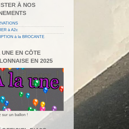
ISTER À NOS
NEMENTS
RVATIONS
ER à A2c
IPTION à la BROCANTE
A UNE EN CÔTE
LONNAISE EN 2025
 sur un ballon !