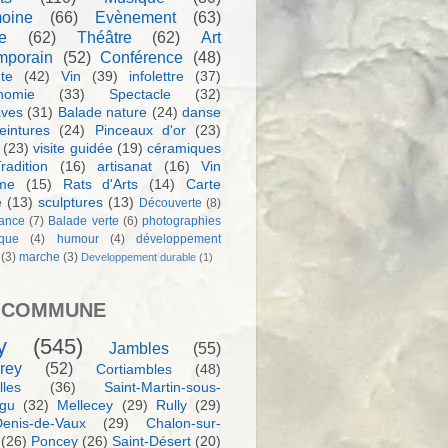
moine
(66)
Evènement
(63)
e
(62)
Théâtre
(62)
Art
mporain
(52)
Conférence
(48)
te
(42)
Vin
(39)
infolettre
(37)
nomie
(33)
Spectacle
(32)
aves
(31)
Balade nature
(24)
danse
eintures
(24)
Pinceaux d'or
(23)
(23)
visite guidée
(19)
céramiques
radition
(16)
artisanat
(16)
Vin
sme
(15)
Rats d'Arts
(14)
Carte
e
(13)
sculptures
(13)
Découverte
(8)
ance
(7)
Balade verte
(6)
photographies
rque
(4)
humour
(4)
développement
(3)
marche
(3)
Developpement durable
(1)
 COMMUNE
y
(545)
Jambles
(55)
rey
(52)
Cortiambles
(48)
les
(36)
Saint-Martin-sous-
igu
(32)
Mellecey
(29)
Rully
(29)
Denis-de-Vaux
(29)
Chalon-sur-
(26)
Poncey
(26)
Saint-Désert
(20)