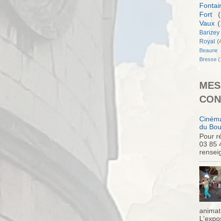
Fontai
Fort
(
Vaux
(
Barizey
Royal
(
Beaune
Bresse
(
MES
CON
Cinéma
du Bou
Pour ré
03 85 
rensei
animati
L'expo