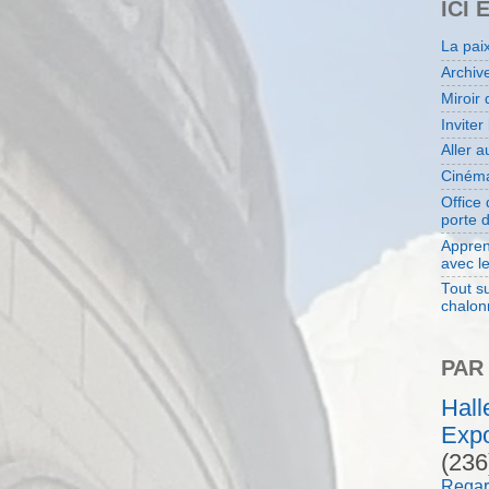
ICI 
La pai
Archiv
Miroir 
Inviter
Aller 
Cinéma
Office
porte 
Appren
avec l
Tout su
chalon
PAR
Hal
Expo
(236
Regar