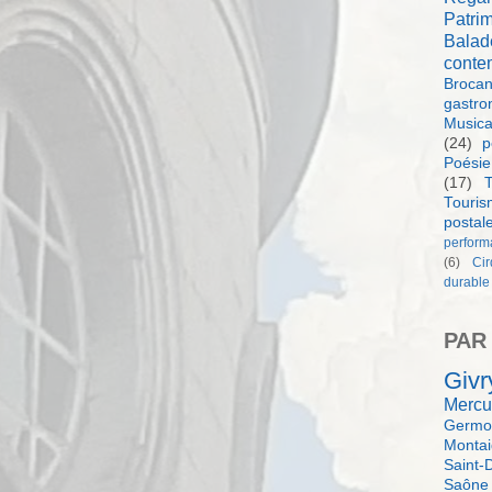
Patri
Balad
conte
Brocan
gastro
Music
(24)
p
Poésie
(17)
T
Touri
postal
perform
(6)
Ci
durable
PAR
Givr
Mercu
Germol
Monta
Saint-
Saône