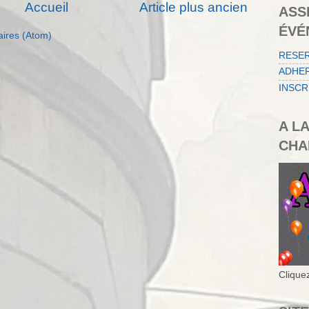
Accueil
Article plus ancien
ASS
ÉVÉ
aires (Atom)
RESE
ADHER
INSCR
A L
CHA
Cliquez