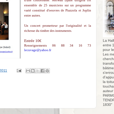
d'une contrebasse. Merwan Djane dirigera cet
ensemble de 25 musiciens sur un programme
varié constitué d'oeuvres de Piazzola et Joplin
entre autres.
Un concert prometteur par l'originalité et la
richesse du timbre des instruments.
Entrée 10€
La Hall
entre 
Renseignements 06 88 34 16 73
pour l
lecuvage@yahoo.fr
Les me
cherch
transf
bâtimen
 2011
s'enro
d'appu
la toit
toucha
auteur
PARMO
TENDR
1830"