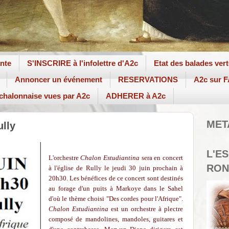
ante
S'INSCRIRE à l'infolettre d'A2c
Etat des balades ver
Annoncer un événement
RESERVATIONS
A2c sur
 chalonnaise vues par A2c
ADHERER à A2c
MET
ully
L'E
L'orchestre
Chalon Estudiantina
sera en concert
RON
à l'église de Rully le jeudi 30 juin prochain à
20h30. Les bénéfices de ce concert sont destinés
au forage d'un puits à Markoye dans le Sahel
d'où le thème choisi "Des cordes pour l'Afrique".
Chalon Estudiantina
est un orchestre à plectre
composé de mandolines, mandoles, guitares et