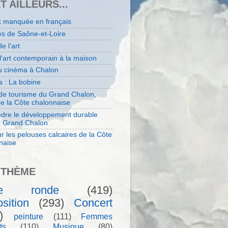
ET AILLEURS...
x manquée en français
es de Saône-et-Loire
de l'art
 l'art contemporain à la maison
au cinéma à Chalon
 : La bobine
 de tourisme du Grand Chalon,
de la Côte chalonnaise
dre le développement durable
e Grand Chalon
r les pelouses calcaires de la Côte
naise
 THÈME
le ronde
(419)
sition
(293)
Concert
)
peinture
(111)
Femmes
ts
(110)
Musique
(80)