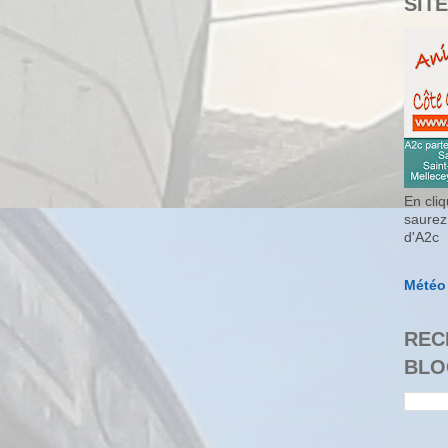
SITE
En cliq
saurez
d'A2c
Météo
REC
BLO