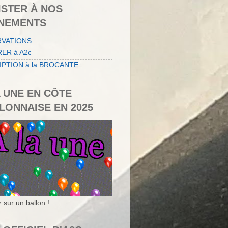
ISTER À NOS
NEMENTS
RVATIONS
ER à A2c
IPTION à la BROCANTE
A UNE EN CÔTE
LONNAISE EN 2025
 sur un ballon !