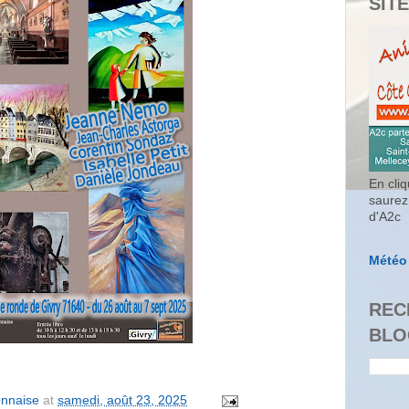
SITE
En cliq
saurez
d'A2c
Météo
REC
BLO
onnaise
at
samedi, août 23, 2025