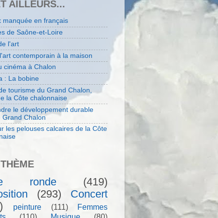
ET AILLEURS...
x manquée en français
es de Saône-et-Loire
de l'art
 l'art contemporain à la maison
au cinéma à Chalon
 : La bobine
 de tourisme du Grand Chalon,
de la Côte chalonnaise
dre le développement durable
e Grand Chalon
r les pelouses calcaires de la Côte
naise
 THÈME
le ronde
(419)
sition
(293)
Concert
)
peinture
(111)
Femmes
ts
(110)
Musique
(80)