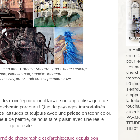
La Hall
entre 
pour l
Les me
aut en bas : Corentin Sondaz, Jean-Charles Astorga,
cherch
o, Isabelle Petit, Danièle Jondeau
transf
 de Givry, du 26 août au 7 septembre 2025
bâtimen
s'enro
d'appu
la toit
t déjà loin l'époque où il faisait son apprentissage chez
toucha
e chemin parcouru ! Que de paysages immortalisés,
auteur
s lattitudes et toujours avec une palette en technicolor.
PARMO
eur de peintre, de nous faire plaisir, avec une réelle
TENDR
générosité.
1830"
nné de photographie et d’architecture depuis son