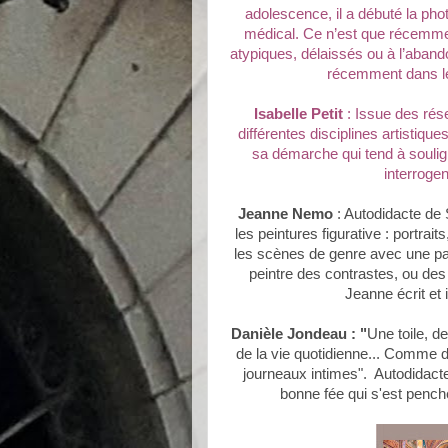
adolescence, il a débuté la ph
médical. Ce n’est que récemment
atypiques, délaissés ou à l’aband
récemment dans l
Isabelle Petit
: Issue des rés
différentes disciplines artistiq
sa démarche qui tend à souli
interrogen
Jeanne Nemo
: Autodidacte de S
les peintures figurative : portrait
les scènes de genre avec une pal
peintre des contrastes, ou des 
Jeanne écrit et 
Danièle Jondeau
: "
Une toile, d
de la vie quotidienne... Comme d
journeaux intimes". Autodidacte
bonne fée qui s'est penché