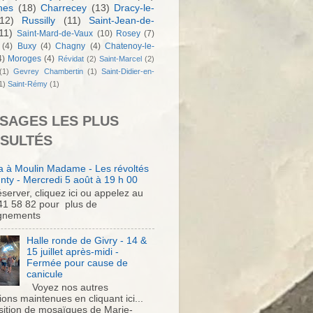
nes
(18)
Charrecey
(13)
Dracy-le-
12)
Russilly
(11)
Saint-Jean-de-
11)
Saint-Mard-de-Vaux
(10)
Rosey
(7)
(4)
Buxy
(4)
Chagny
(4)
Chatenoy-le-
4)
Moroges
(4)
Révidat
(2)
Saint-Marcel
(2)
(1)
Gevrey Chambertin
(1)
Saint-Didier-en-
1)
Saint-Rémy
(1)
SAGES LES PLUS
SULTÉS
 à Moulin Madame - Les révoltés
nty - Mercredi 5 août à 19 h 00
server, cliquez ici ou appelez au
41 58 82 pour plus de
gnements
Halle ronde de Givry - 14 &
15 juillet après-midi -
Fermée pour cause de
canicule
Voyez nos autres
ons maintenues en cliquant ici...
sition de mosaïques de Marie-