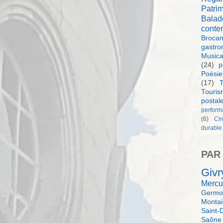
Patri
Balad
conte
Brocan
gastro
Music
(24)
p
Poésie
(17)
T
Touri
postal
perform
(6)
Ci
durable
PAR
Givr
Mercu
Germol
Monta
Saint-
Saône