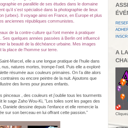
ASS
otographie en parallèle de ses études dans le domaine
 qu'il s'est spécialisé dans la photographie de lieux
ÉVÉ
on (urbex). Il voyage ainsi en France, en Europe et plus
es anciennes républiques communistes.
RESE
ADHER
eaux de la contre-culture qui l’ont menée à pratiquer
INSCR
ues. Ses quelques années passées à Berlin ont influencé
gner la beauté de la déchéance urbaine. Mes images
t la place de l’homme sur terre.
A L
CHA
aint-Marcel, elle a une longue pratique de l'huile dans
s, nus, natures mortes, trompe-l'oeil. Puis elle a exploré
ette résumée aux couleurs primaires. On l'a dite alors
contraires ou encore peintre de la nuit. Ajoutons que
illustre des livres pour jeunes enfants.
es pinceaux , des couleurs et j'oublie tous les tourments
it le sage Zaho Wou-Ki, "Les toiles sont les pages des
, Daniele dessine depuis l'enfance et elle remercie la
e sur son berceau en lui offrant cette passion."
Cliquez