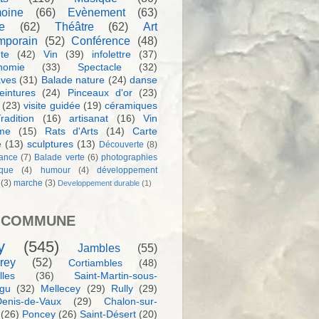
moine
(66)
Evènement
(63)
e
(62)
Théâtre
(62)
Art
mporain
(52)
Conférence
(48)
te
(42)
Vin
(39)
infolettre
(37)
nomie
(33)
Spectacle
(32)
aves
(31)
Balade nature
(24)
danse
eintures
(24)
Pinceaux d'or
(23)
(23)
visite guidée
(19)
céramiques
radition
(16)
artisanat
(16)
Vin
sme
(15)
Rats d'Arts
(14)
Carte
e
(13)
sculptures
(13)
Découverte
(8)
ance
(7)
Balade verte
(6)
photographies
rque
(4)
humour
(4)
développement
(3)
marche
(3)
Developpement durable
(1)
 COMMUNE
y
(545)
Jambles
(55)
rey
(52)
Cortiambles
(48)
les
(36)
Saint-Martin-sous-
igu
(32)
Mellecey
(29)
Rully
(29)
Denis-de-Vaux
(29)
Chalon-sur-
(26)
Poncey
(26)
Saint-Désert
(20)