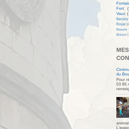
Fontai
Fort
(
Vaux
(
Barizey
Royal
(
Beaune
Bresse
(
MES
CON
Cinéma
du Bou
Pour ré
03 85 
rensei
animati
L'expo