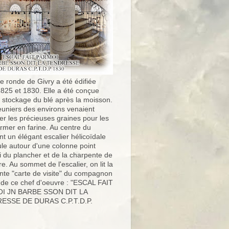
e ronde de Givry a été édifiée
1825 et 1830. Elle a été conçue
e stockage du blé après la moisson.
uniers des environs venaient
er les précieuses graines pour les
ormer en farine. Au centre du
t un élégant escalier hélicoïdale
ule autour d'une colonne point
i du plancher et de la charpente de
ure. Au sommet de l'escalier, on lit la
nte "carte de visite" du compagnon
 de ce chef d'oeuvre : "ESCAL FAIT
I JN BARBE SSON DIT LA
ESSE DE DURAS C.P.T.D.P.