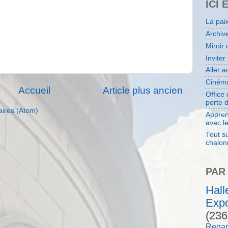
ICI 
La pai
Archiv
Miroir 
Inviter
Aller 
Cinéma
Accueil
Article plus ancien
Office
porte 
aires (Atom)
Appren
avec l
Tout su
chalon
PAR
Hal
Expo
(236
Regar