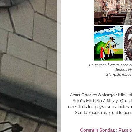
De gauche à droite et de h
Jeanne Nem
à la Halle ronde
Jean-Charles Astorga
: Elle es
Agnès Michelin à Nolay. Que d
dans tous les pays, sous toutes le
Ses tableaux respirent le bonh
Corentin Sondaz
: Passio