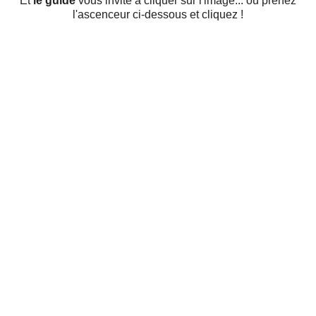
Et
le guide
vous invite à cliquer sur l'image... ou prenez
l'ascenceur ci-dessous et cliquez !