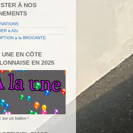
ISTER À NOS
NEMENTS
RVATIONS
ER à A2c
IPTION à la BROCANTE
A UNE EN CÔTE
LONNAISE EN 2025
 sur un ballon !