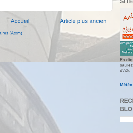
SITE
Accueil
Article plus ancien
aires (Atom)
En cliq
saurez
d'A2c
Météo
REC
BLO