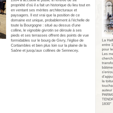
2004 a accueilli le public à l'entrée de sa
propriété d'où il a fait un historique du lieu tout en
en ventant ses mérites architecturaux et
paysagers. Il est vrai que la position de ce
domaine est unique, probablement à l'échelle de
toute la Bourgogne : situé au dessus d'une
colline, le vignoble givrotin se déroule à ses
pieds et ses terrasses offrent des points de vue
formidables sur le bourg de Givry, l'église de
La Hall
entre 
Cortiambles et bien plus loin sur la plaine de la
pour l
Saône et jusqu'aux collines de Sennecey.
Les me
cherch
transf
bâtimen
s'enro
d'appu
la toit
toucha
auteur
PARMO
TENDR
1830"