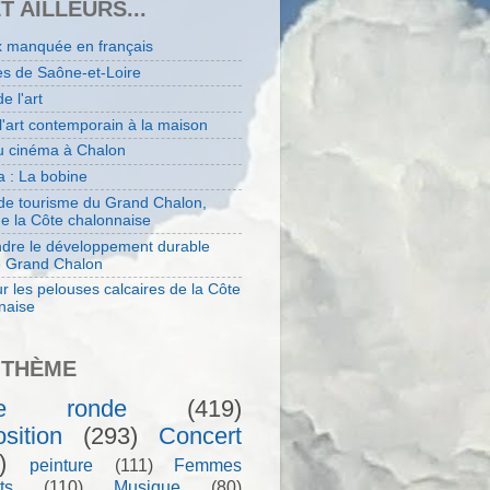
ET AILLEURS...
x manquée en français
es de Saône-et-Loire
de l'art
 l'art contemporain à la maison
au cinéma à Chalon
 : La bobine
 de tourisme du Grand Chalon,
de la Côte chalonnaise
dre le développement durable
e Grand Chalon
r les pelouses calcaires de la Côte
naise
 THÈME
le ronde
(419)
sition
(293)
Concert
)
peinture
(111)
Femmes
ts
(110)
Musique
(80)