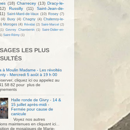
nes
(18)
Charrecey
(13)
Dracy-le-
12)
Russilly
(11)
Saint-Jean-de-
11)
Saint-Mard-de-Vaux
(10)
Rosey
(7)
(4)
Buxy
(4)
Chagny
(4)
Chatenoy-le-
4)
Moroges
(4)
Révidat
(2)
Saint-Marcel
(2)
(1)
Gevrey Chambertin
(1)
Saint-Didier-en-
1)
Saint-Rémy
(1)
SAGES LES PLUS
SULTÉS
 à Moulin Madame - Les révoltés
nty - Mercredi 5 août à 19 h 00
server, cliquez ici ou appelez au
41 58 82 pour plus de
gnements
Halle ronde de Givry - 14 &
15 juillet après-midi -
Fermée pour cause de
canicule
Voyez nos autres
ons maintenues en cliquant ici...
sition de mosaïques de Marie-