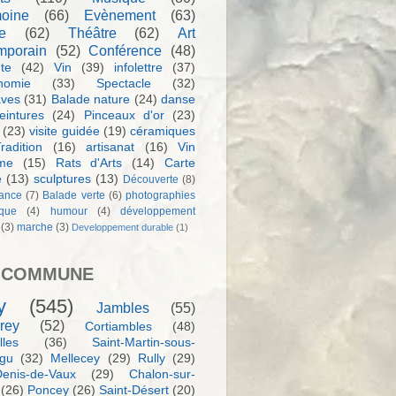
moine
(66)
Evènement
(63)
e
(62)
Théâtre
(62)
Art
mporain
(52)
Conférence
(48)
te
(42)
Vin
(39)
infolettre
(37)
nomie
(33)
Spectacle
(32)
aves
(31)
Balade nature
(24)
danse
eintures
(24)
Pinceaux d'or
(23)
(23)
visite guidée
(19)
céramiques
radition
(16)
artisanat
(16)
Vin
sme
(15)
Rats d'Arts
(14)
Carte
e
(13)
sculptures
(13)
Découverte
(8)
ance
(7)
Balade verte
(6)
photographies
rque
(4)
humour
(4)
développement
(3)
marche
(3)
Developpement durable
(1)
 COMMUNE
y
(545)
Jambles
(55)
rey
(52)
Cortiambles
(48)
les
(36)
Saint-Martin-sous-
igu
(32)
Mellecey
(29)
Rully
(29)
Denis-de-Vaux
(29)
Chalon-sur-
(26)
Poncey
(26)
Saint-Désert
(20)