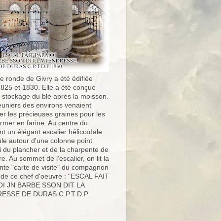
e ronde de Givry a été édifiée
1825 et 1830. Elle a été conçue
e stockage du blé après la moisson.
uniers des environs venaient
er les précieuses graines pour les
ormer en farine. Au centre du
t un élégant escalier hélicoïdale
ule autour d'une colonne point
i du plancher et de la charpente de
ure. Au sommet de l'escalier, on lit la
nte "carte de visite" du compagnon
 de ce chef d'oeuvre : "ESCAL FAIT
I JN BARBE SSON DIT LA
ESSE DE DURAS C.P.T.D.P.