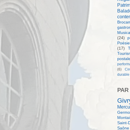
Patri
Balad
conte
Brocan
gastro
Music
(24)
p
Poésie
(17)
T
Touri
postal
perform
(6)
Ci
durable
PAR
Givr
Mercu
Germol
Monta
Saint-
Saône