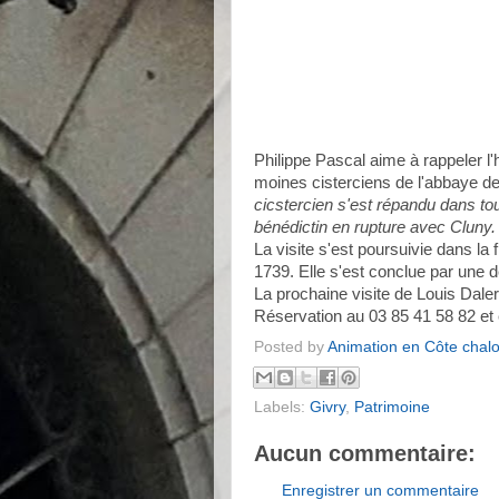
Philippe Pascal aime à rappeler l'h
moines cisterciens de l'abbaye d
cicstercien s'est répandu dans to
bénédictin en rupture avec Cluny. 
La visite s'est poursuivie dans la 
1739. Elle s'est conclue par une d
La prochaine visite de Louis Dalery,
Réservation au 03 85 41 58 82 et 
Posted by
Animation en Côte chal
Labels:
Givry
,
Patrimoine
Aucun commentaire:
Enregistrer un commentaire