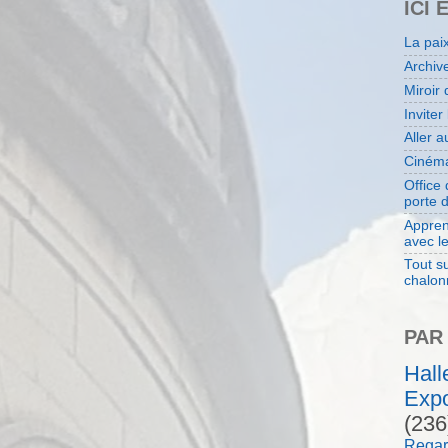
ICI 
La pai
Archiv
Miroir 
Inviter
Aller 
Cinéma
Office
porte 
Appren
avec l
Tout su
chalon
PAR
Hal
Expo
(236
Regar