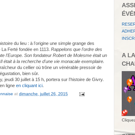
ASS
ÉVÉ
RESE
ADHER
INSCR
istoire du lieu : à l'origine une simple grange des
e La Ferté fondée en 1113.
Rappelons que l'ordre des
A L
ute l'Europe. Son fondateur Robert de Molesme était un
Il était à la recherche d'une vie monacale exemplaire.
CHA
fraîcheur du cellier où trône un vénérable pressoir de
égustation, bien sûr.
 jeudi 30 juillet à 15 h, portera sur l'histoire de Givry.
en ligne
en cliquant ici
.
onnaise
at
dimanche, juillet 26, 2015
Cliquez