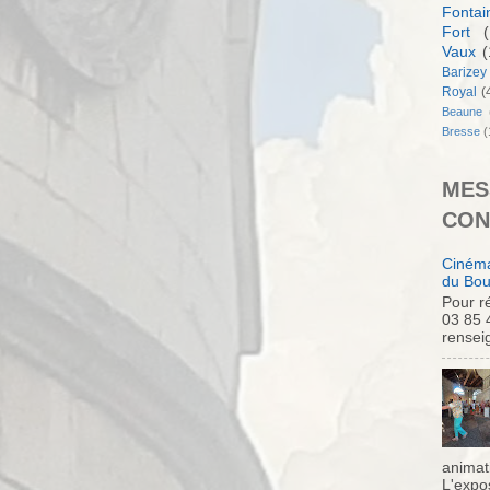
Fontai
Fort
(
Vaux
(
Barizey
Royal
(
Beaune
Bresse
(
MES
CON
Cinéma
du Bou
Pour ré
03 85 
rensei
animati
L'expo