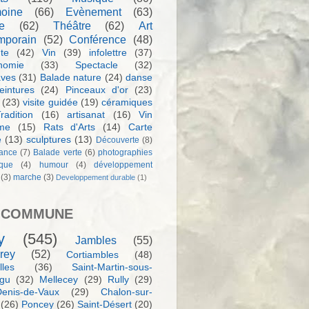
moine
(66)
Evènement
(63)
e
(62)
Théâtre
(62)
Art
mporain
(52)
Conférence
(48)
te
(42)
Vin
(39)
infolettre
(37)
nomie
(33)
Spectacle
(32)
aves
(31)
Balade nature
(24)
danse
eintures
(24)
Pinceaux d'or
(23)
(23)
visite guidée
(19)
céramiques
radition
(16)
artisanat
(16)
Vin
sme
(15)
Rats d'Arts
(14)
Carte
e
(13)
sculptures
(13)
Découverte
(8)
ance
(7)
Balade verte
(6)
photographies
rque
(4)
humour
(4)
développement
(3)
marche
(3)
Developpement durable
(1)
 COMMUNE
y
(545)
Jambles
(55)
rey
(52)
Cortiambles
(48)
les
(36)
Saint-Martin-sous-
igu
(32)
Mellecey
(29)
Rully
(29)
Denis-de-Vaux
(29)
Chalon-sur-
(26)
Poncey
(26)
Saint-Désert
(20)