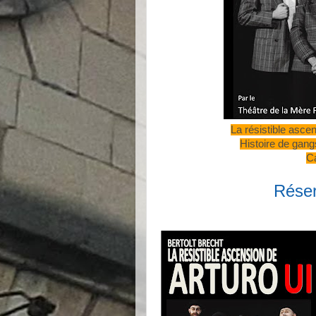
La résistible asc
Histoire de gangs
Ca
Réser