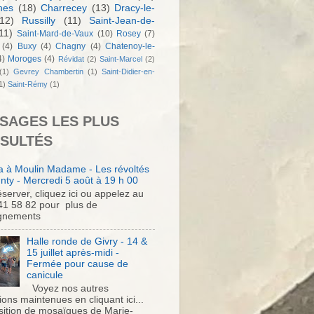
nes
(18)
Charrecey
(13)
Dracy-le-
12)
Russilly
(11)
Saint-Jean-de-
11)
Saint-Mard-de-Vaux
(10)
Rosey
(7)
(4)
Buxy
(4)
Chagny
(4)
Chatenoy-le-
4)
Moroges
(4)
Révidat
(2)
Saint-Marcel
(2)
(1)
Gevrey Chambertin
(1)
Saint-Didier-en-
1)
Saint-Rémy
(1)
SAGES LES PLUS
SULTÉS
 à Moulin Madame - Les révoltés
nty - Mercredi 5 août à 19 h 00
server, cliquez ici ou appelez au
41 58 82 pour plus de
gnements
Halle ronde de Givry - 14 &
15 juillet après-midi -
Fermée pour cause de
canicule
Voyez nos autres
ons maintenues en cliquant ici...
sition de mosaïques de Marie-