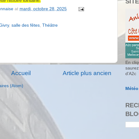
SITE
e histoire lointaine󠆌.
onnaise
at
mardi, octobre 28, 2025
Givry
,
salle des fêtes
,
Théâtre
En cliq
saurez
Accueil
Article plus ancien
d'A2c
aires (Atom)
Météo
REC
BLO