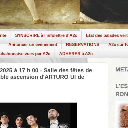
ante
S'INSCRIRE à l'infolettre d'A2c
Etat des balades ver
Annoncer un événement
RESERVATIONS
A2c sur
 chalonnaise vues par A2c
ADHERER à A2c
MET
25 à 17 h 00 - Salle des fêtes de
tible ascension d'ARTURO UI de
L'E
RON