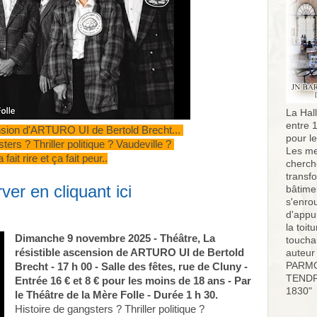
La Hall
entre 
ension d'ARTURO UI de Bertold Brecht...
pour l
ters ? Thriller politique ? Vaudeville ?
Les me
 fait rire et ça fait peur..
cherch
transf
ver en cliquant ici
bâtimen
s'enro
d'appu
la toit
Dimanche 9 novembre 2025 - Théâtre, La
toucha
résistible ascension de ARTURO UI de Bertold
auteur
PARMO
Brecht - 17 h 00 - Salle des fêtes, rue de Cluny -
TENDR
Entrée 16 € et 8 € pour les moins de 18 ans - Par
1830"
le Théâtre de la Mère Folle - Durée 1 h 30.
Histoire de gangsters ? Thriller politique ?