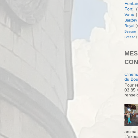
Fontai
Fort
(
Vaux
(
Barizey
Royal
(
Beaune
Bresse
(
MES
CON
Cinéma
du Bou
Pour ré
03 85 
rensei
animati
L'expo