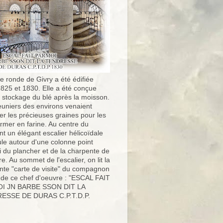
e ronde de Givry a été édifiée
1825 et 1830. Elle a été conçue
e stockage du blé après la moisson.
uniers des environs venaient
er les précieuses graines pour les
ormer en farine. Au centre du
t un élégant escalier hélicoïdale
ule autour d'une colonne point
i du plancher et de la charpente de
ure. Au sommet de l'escalier, on lit la
nte "carte de visite" du compagnon
 de ce chef d'oeuvre : "ESCAL FAIT
I JN BARBE SSON DIT LA
ESSE DE DURAS C.P.T.D.P.