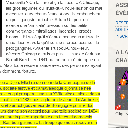
Vaudeville ? Ca fait rire et ça fait peur... A Chicago,
ASS
les gros légumes du Trust-du-Chou-Fleur on du mal
ÉVÉ
à écouler leurs choux-fleurs. Alors, ils embauchent
un petit gangster minable, Arturo UI, pour qu'il
RESE
exerce une "amicale" pression sur les petits
ADHER
commerçants : mitraillages, incendies, procès
INSCR
bidons... Et voilà qu'il s'écoule beaucoup mieux, le
chou-fleur. Et voilà qu'il sent ses crocs pousser, le
petit gangster. Avaler le Trust-du-Chou-Fleur,
A L
dévorer Chicago et puis et puis... Un texte écrit par
CHA
Bertolt Brecht en 1941 au moment où triomphe en
rs. Mais toute ressemblance avec des personnes ayant
évidemment, fortuite.
sée à Dijon. Elle tire son nom de la Compagnie de la
e, société festive et carnavalesque dijonnaise née
le et qui prospéra jusqu'au XVIIe siècle, siècle de sa
ont naître en 1482 sous la plume de Jean III d'Amboise,
i et surtout gouverneur de Bourgogne pour le duc
lleurs donné son accord pour une telle société en 1454.
Cliquez
nt sur la place importante des fêtes et carnavals
ays-Bas bourguignons. La troupe que nous recevons à