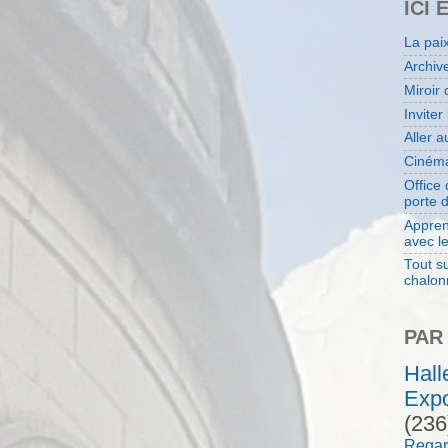
ICI 
La pai
Archiv
Miroir 
Inviter
Aller 
Cinéma
Office
porte 
Appren
avec l
Tout su
chalon
PAR
Hal
Expo
(236
Regar