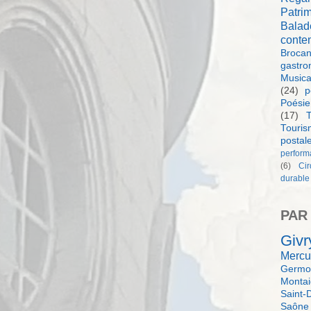
Patri
Balad
conte
Brocan
gastro
Music
(24)
p
Poésie
(17)
T
Touri
postal
perform
(6)
Ci
durable
PAR
Givr
Mercu
Germol
Monta
Saint-
Saône