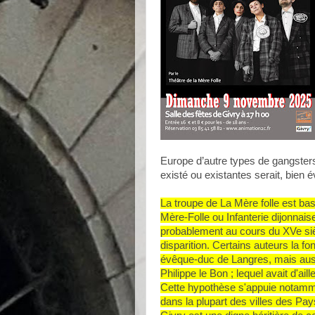
Europe d’autre types de gangste
existé ou existantes serait, bien 
La troupe de La Mère folle est ba
Mère-Folle ou Infanterie dijonnais
probablement au cours du XVe sièc
disparition. Certains auteurs la f
évêque-duc de Langres, mais auss
Philippe le Bon ; lequel avait d'ai
Cette hypothèse s'appuie notamme
dans la plupart des villes des P