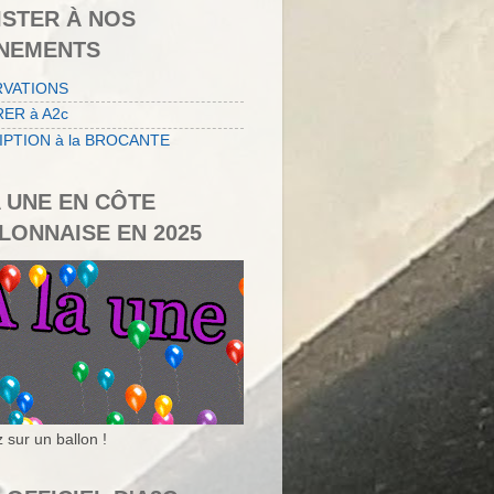
ISTER À NOS
NEMENTS
RVATIONS
ER à A2c
IPTION à la BROCANTE
A UNE EN CÔTE
LONNAISE EN 2025
 sur un ballon !