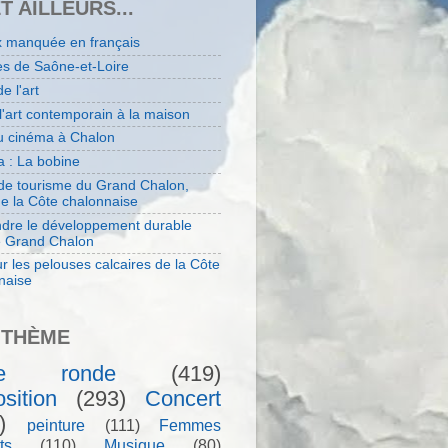
ET AILLEURS...
x manquée en français
es de Saône-et-Loire
de l'art
 l'art contemporain à la maison
au cinéma à Chalon
 : La bobine
 de tourisme du Grand Chalon,
de la Côte chalonnaise
dre le développement durable
e Grand Chalon
r les pelouses calcaires de la Côte
naise
 THÈME
le ronde
(419)
sition
(293)
Concert
)
peinture
(111)
Femmes
ts
(110)
Musique
(80)