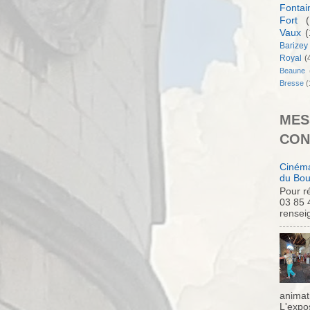
Fontai
Fort
(
Vaux
(
Barizey
Royal
(
Beaune
Bresse
(
MES
CON
Cinéma
du Bou
Pour ré
03 85 
rensei
animati
L'expo