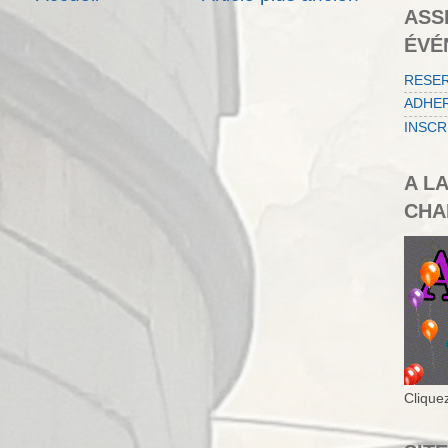
ASS
ÉVÉ
RESE
ADHER
INSCR
A L
CHA
Cliquez