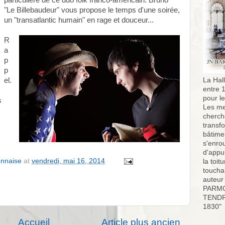
particulière de ce duo folk franco-américain. Bruno
"Le Billebaudeur" vous propose le temps d'une soirée,
un "transatlantic humain" en rage et douceur...
R
a
p
p
el.
La Hall
entre 
pour l
s
Les me
cherch
transf
bâtimen
s'enro
d'appu
onnaise
at
vendredi, mai 16, 2014
la toit
toucha
auteur
PARMO
TENDR
1830"
Accueil
Article plus ancien