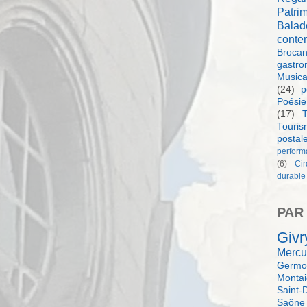
Patri
Balad
conte
Brocan
gastro
Music
(24)
p
Poésie
(17)
T
Touri
postal
perform
(6)
Ci
durable
PAR
Givr
Mercu
Germol
Monta
Saint-
Saône