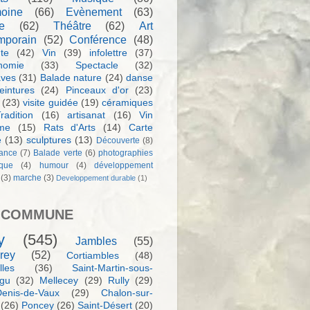
moine
(66)
Evènement
(63)
e
(62)
Théâtre
(62)
Art
mporain
(52)
Conférence
(48)
te
(42)
Vin
(39)
infolettre
(37)
nomie
(33)
Spectacle
(32)
aves
(31)
Balade nature
(24)
danse
eintures
(24)
Pinceaux d'or
(23)
(23)
visite guidée
(19)
céramiques
radition
(16)
artisanat
(16)
Vin
sme
(15)
Rats d'Arts
(14)
Carte
e
(13)
sculptures
(13)
Découverte
(8)
ance
(7)
Balade verte
(6)
photographies
rque
(4)
humour
(4)
développement
(3)
marche
(3)
Developpement durable
(1)
 COMMUNE
y
(545)
Jambles
(55)
rey
(52)
Cortiambles
(48)
les
(36)
Saint-Martin-sous-
igu
(32)
Mellecey
(29)
Rully
(29)
Denis-de-Vaux
(29)
Chalon-sur-
(26)
Poncey
(26)
Saint-Désert
(20)