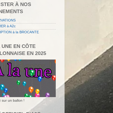
ISTER À NOS
NEMENTS
RVATIONS
ER à A2c
IPTION à la BROCANTE
A UNE EN CÔTE
LONNAISE EN 2025
 sur un ballon !