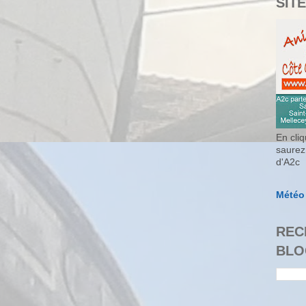
SITE
En cliq
saurez
d'A2c
Météo
REC
BLO