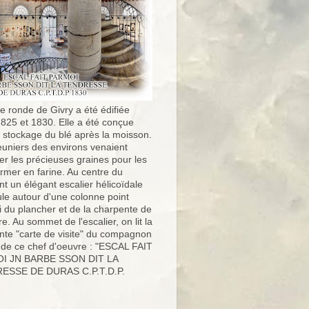
e ronde de Givry a été édifiée
1825 et 1830. Elle a été conçue
e stockage du blé après la moisson.
uniers des environs venaient
er les précieuses graines pour les
ormer en farine. Au centre du
t un élégant escalier hélicoïdale
ule autour d'une colonne point
i du plancher et de la charpente de
ure. Au sommet de l'escalier, on lit la
nte "carte de visite" du compagnon
 de ce chef d'oeuvre : "ESCAL FAIT
I JN BARBE SSON DIT LA
ESSE DE DURAS C.P.T.D.P.