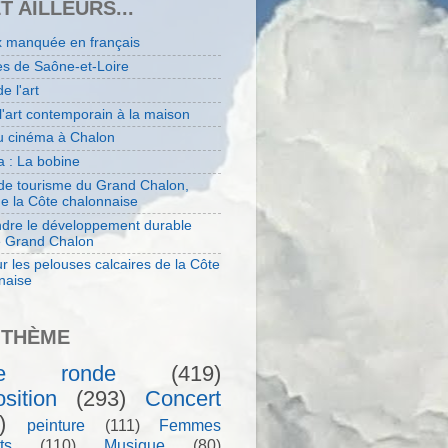
ET AILLEURS...
x manquée en français
es de Saône-et-Loire
de l'art
 l'art contemporain à la maison
au cinéma à Chalon
 : La bobine
 de tourisme du Grand Chalon,
de la Côte chalonnaise
dre le développement durable
e Grand Chalon
r les pelouses calcaires de la Côte
naise
 THÈME
le ronde
(419)
sition
(293)
Concert
)
peinture
(111)
Femmes
ts
(110)
Musique
(80)