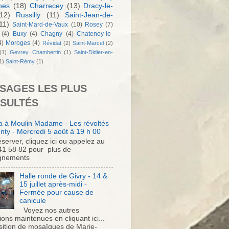
nes
(18)
Charrecey
(13)
Dracy-le-
12)
Russilly
(11)
Saint-Jean-de-
11)
Saint-Mard-de-Vaux
(10)
Rosey
(7)
(4)
Buxy
(4)
Chagny
(4)
Chatenoy-le-
4)
Moroges
(4)
Révidat
(2)
Saint-Marcel
(2)
(1)
Gevrey Chambertin
(1)
Saint-Didier-en-
1)
Saint-Rémy
(1)
SAGES LES PLUS
SULTÉS
 à Moulin Madame - Les révoltés
nty - Mercredi 5 août à 19 h 00
server, cliquez ici ou appelez au
41 58 82 pour plus de
gnements
Halle ronde de Givry - 14 &
15 juillet après-midi -
Fermée pour cause de
canicule
Voyez nos autres
ons maintenues en cliquant ici...
sition de mosaïques de Marie-