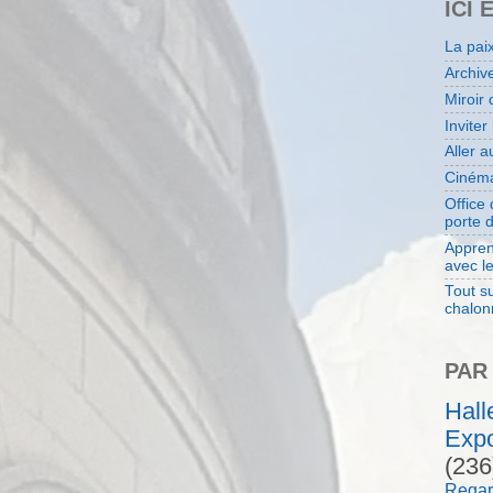
ICI 
La pai
Archiv
Miroir 
Inviter
Aller 
Cinéma
Office
porte 
Appren
avec l
Tout su
chalon
PAR
Hal
Expo
(236
Regar