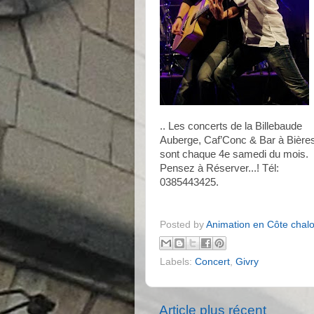
.. Les concerts de la Billebaude
Auberge, Caf’Conc & Bar à Bière
sont chaque 4e samedi du mois.
Pensez à Réserver...! Tél:
0385443425.
Posted by
Animation en Côte chal
Labels:
Concert
,
Givry
Article plus récent