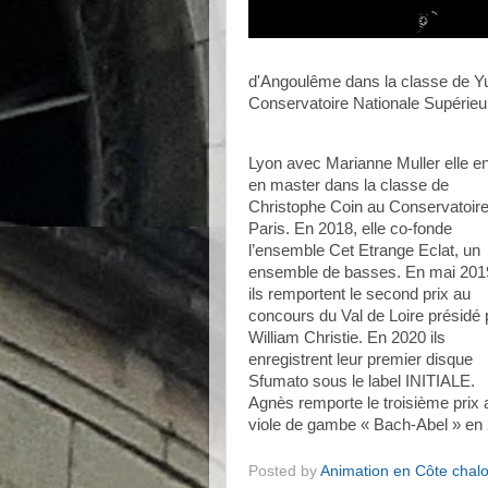
d'Angoulême dans la classe de Y
Conservatoire Nationale Supérie
Lyon avec Marianne Muller elle en
en master dans la classe de
Christophe Coin au Conservatoir
Paris. En 2018, elle co-fonde
l’ensemble Cet Etrange Eclat, un
ensemble de basses. En mai 201
ils remportent le second prix au
concours du Val de Loire présidé 
William Christie. En 2020 ils
enregistrent leur premier disque
Sfumato sous le label INITIALE.
Agnès remporte le troisième prix a
viole de gambe « Bach-Abel » en
Posted by
Animation en Côte chal