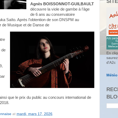
SITE
Agnès BOISSONNOT-GUILBAULT
découvre la viole de gambe à l'âge
de 6 ans au conservatoire
uka Saïto. Après l’obtention de son DNSPM au
ur de Musique et de Danse de
tre
e de
En cliq
saurez
d'A2c
9,
Météo
par
REC
BLO
insi que le prix du public au concours international de
 2018.
onnaise
at
mardi, mars 17, 2026