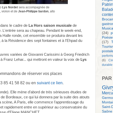
Patri
no
Lys Nordet
sera accompagnée de
Balad
, violon et de
Jean-Philippe bardon
, alto
conte
Brocan
gastro
 dans le cadre de
La Hors saison musicale
de
Music
e
. L'entrée sera au chapeau. Pendant le week-end,
(24)
p
la Halle ronde, cet ensemble se produira devant les
Poésie
, à la Résidence des sept fontaines et à l'Ehpad du
(17)
T
Touri
postal
uvres variées de Giovanni Carissimi à Georg Friedrich
perform
Franz Lehar... qui mettront en valeur la voix de
Lys
(6)
Ci
durable
ommandons de réserver vos places
PAR
03 85 41 58 82 ou en
suivant ce lien
.
Givr
nde). Elle mène d’abord de très sérieuses études de
Mercu
de Bordeaux, ce qui lui donnera par la suite des atouts
Germol
a scène, A Paris, elle commence l’apprentissage du
Monta
Saint-
et rapidement entre en supérieur au conservatoire du
Saône
asse d’Eliane MANCHET.