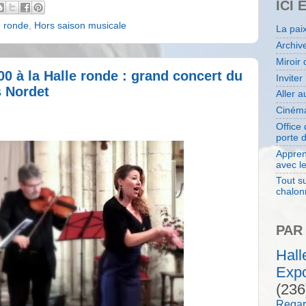
ICI 
e ronde
,
Hors saison musicale
La pai
Archiv
Miroir 
00 à la Halle ronde : grand concert du
Inviter
s Nordet
Aller 
Cinéma
Office
porte 
Appren
avec l
Tout su
chalon
PAR
Hal
Expo
(236
Regar