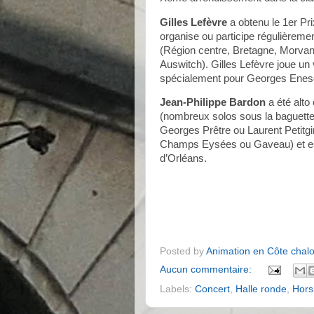
Gilles Lefèvre
a obtenu le 1er P
organise ou participe régulièreme
(Région centre, Bretagne, Morvan
Auswitch). Gilles Lefèvre joue un
spécialement pour Georges Enes
Jean-Philippe Bardon
a été alto
(nombreux solos sous la baguette
Georges Prêtre ou Laurent Petitgir
Champs Eysées ou Gaveau) et est
d’Orléans.
Posted by
Animation en Côte chal
Aucun commentaire:
Labels:
Concert
,
Halle ronde
,
Hors