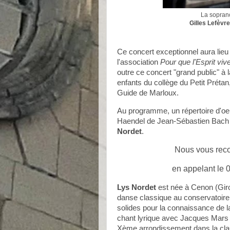
La sopra
Gilles Lefèvre
Ce concert exceptionnel aura lieu
l'association
Pour que l'Esprit viv
outre ce concert "grand public" à 
enfants du collège du Petit Prétan
Guide de Marloux.
Au programme, un répertoire d'oe
Haendel de Jean-Sébastien Bach à 
Nordet
.
Nous vous rec
en appelant le 
Lys Nordet
est née à Cenon (Giro
danse classique au conservatoire 
solides pour la connaissance de l
chant lyrique avec Jacques Mars 
Xème arrondissement dans la cl