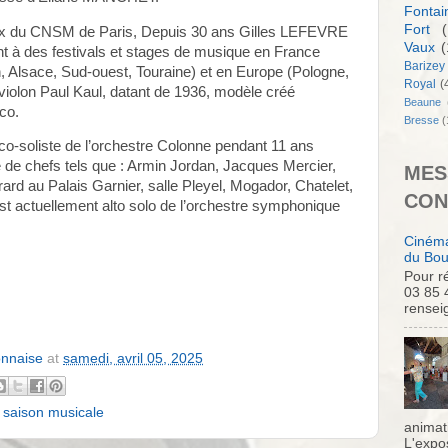
Fontai
Fort
(
rix du CNSM de Paris, Depuis 30 ans Gilles LEFEVRE
Vaux
(
nt à des festivals et stages de musique en France
Barizey
, Alsace, Sud-ouest, Touraine) et en Europe (Pologne,
Royal
(
 violon Paul Kaul, datant de 1936, modèle créé
Beaune
co.
Bresse
(
 co-soliste de l’orchestre Colonne pendant 11 ans
 de chefs tels que : Armin Jordan, Jacques Mercier,
MES
ard au Palais Garnier, salle Pleyel, Mogador, Chatelet,
CON
 actuellement alto solo de l’orchestre symphonique
Cinéma
du Bou
Pour ré
03 85 
rensei
onnaise
at
samedi, avril 05, 2025
 saison musicale
animati
L'expo