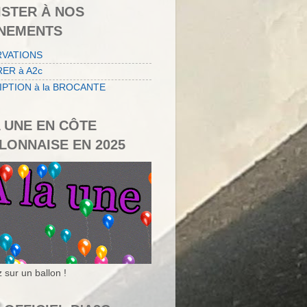
ISTER À NOS
NEMENTS
RVATIONS
ER à A2c
IPTION à la BROCANTE
A UNE EN CÔTE
LONNAISE EN 2025
 sur un ballon !