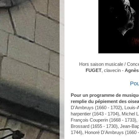
Hors saison musicale / Conc
FUGET
, clavecin -
Agnès
Pou
Pour un programme de musique 
remplie du pépiement des oisea
D'Ambruys (1660 - 1702), Louis-A
harpentier (1643 - 1704), Michel 
François Couperin (1668 - 1733),
Brossard (1655 - 1730), Jean-Bapt
1744), Honoré D'Ambruys (1660 -