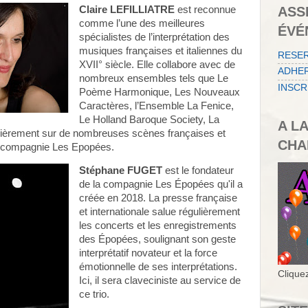
Claire LEFILLIATRE
est reconnue
ASS
comme l’une des meilleures
ÉVÉ
spécialistes de l’interprétation des
musiques françaises et italiennes du
RESE
XVII° siècle. Elle collabore avec de
ADHER
nombreux ensembles tels que Le
INSCR
Poème Harmonique, Les Nouveaux
Caractères, l’Ensemble La Fenice,
Le Holland Baroque Society, La
A L
gulièrement sur de nombreuses scènes françaises et
CHA
 la compagnie Les Epopées.
Stéphane FUGET
est le fondateur
de la compagnie Les Épopées qu'il a
créée en 2018. La presse française
et internationale salue régulièrement
les concerts et les enregistrements
des Épopées, soulignant son geste
interprétatif novateur et la force
émotionnelle de ses interprétations.
Cliquez
Ici, il sera claveciniste au service de
ce trio.