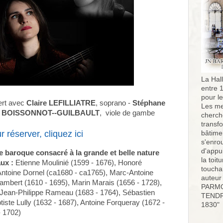
La Hall
entre 
pour l
ert avec
Claire LEFILLIATRE
, soprano -
Stéphane
Les me
 BOISSONNOT--GUILBAULT
, viole de gambe
cherch
transf
r réserver, cliquez ici
bâtimen
s'enro
d'appu
baroque consacré à la grande et belle nature
la toit
ux :
Etienne Moulinié (1599 - 1676), Honoré
toucha
ntoine Dornel (ca1680 - ca1765), Marc-Antoine
auteur
Lambert (1610 - 1695), Marin Marais (1656 - 1728),
PARMO
 Jean-Philippe Rameau (1683 - 1764), Sébastien
TENDR
iste Lully (1632 - 1687), Antoine Forqueray (1672 -
1830"
 1702)