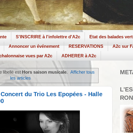
ante
S'INSCRIRE à l'infolettre d'A2c
Etat des balades ver
Annoncer un événement
RESERVATIONS
A2c sur
 chalonnaise vues par A2c
ADHERER à A2c
MET
e libellé est
Hors saison musicale
.
Afficher tous
les articles
L'E
Concert du Trio Les Epopées - Halle
RON
00