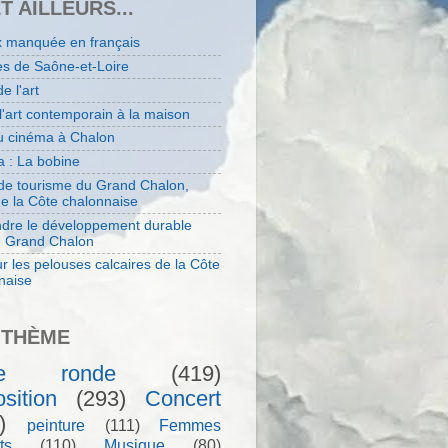
ET AILLEURS...
x manquée en français
es de Saône-et-Loire
de l'art
 l'art contemporain à la maison
au cinéma à Chalon
 : La bobine
 de tourisme du Grand Chalon,
de la Côte chalonnaise
dre le développement durable
e Grand Chalon
r les pelouses calcaires de la Côte
naise
 THÈME
le ronde
(419)
sition
(293)
Concert
)
peinture
(111)
Femmes
ts
(110)
Musique
(80)