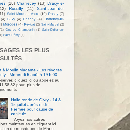
nes
(18)
Charrecey
(13)
Dracy-le-
12)
Russilly
(11)
Saint-Jean-de-
11)
Saint-Mard-de-Vaux
(10)
Rosey
(7)
(4)
Buxy
(4)
Chagny
(4)
Chatenoy-le-
4)
Moroges
(4)
Révidat
(2)
Saint-Marcel
(2)
(1)
Gevrey Chambertin
(1)
Saint-Didier-en-
1)
Saint-Rémy
(1)
SAGES LES PLUS
SULTÉS
 à Moulin Madame - Les révoltés
nty - Mercredi 5 août à 19 h 00
server, cliquez ici ou appelez au
41 58 82 pour plus de
gnements
Halle ronde de Givry - 14 &
15 juillet après-midi -
Fermée pour cause de
canicule
Voyez nos autres
ons maintenues en cliquant ici...
sition de mosaïques de Marie-