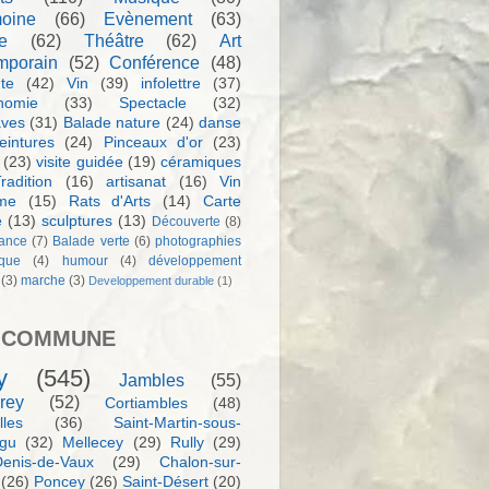
moine
(66)
Evènement
(63)
e
(62)
Théâtre
(62)
Art
mporain
(52)
Conférence
(48)
te
(42)
Vin
(39)
infolettre
(37)
nomie
(33)
Spectacle
(32)
aves
(31)
Balade nature
(24)
danse
eintures
(24)
Pinceaux d'or
(23)
(23)
visite guidée
(19)
céramiques
radition
(16)
artisanat
(16)
Vin
sme
(15)
Rats d'Arts
(14)
Carte
e
(13)
sculptures
(13)
Découverte
(8)
ance
(7)
Balade verte
(6)
photographies
rque
(4)
humour
(4)
développement
(3)
marche
(3)
Developpement durable
(1)
 COMMUNE
y
(545)
Jambles
(55)
rey
(52)
Cortiambles
(48)
les
(36)
Saint-Martin-sous-
igu
(32)
Mellecey
(29)
Rully
(29)
Denis-de-Vaux
(29)
Chalon-sur-
(26)
Poncey
(26)
Saint-Désert
(20)