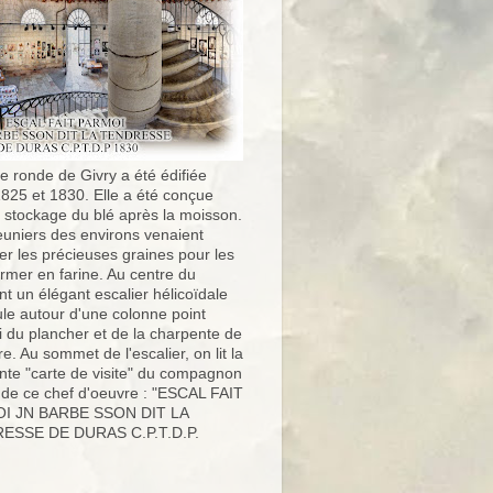
e ronde de Givry a été édifiée
1825 et 1830. Elle a été conçue
e stockage du blé après la moisson.
uniers des environs venaient
er les précieuses graines pour les
ormer en farine. Au centre du
t un élégant escalier hélicoïdale
ule autour d'une colonne point
i du plancher et de la charpente de
ure. Au sommet de l'escalier, on lit la
nte "carte de visite" du compagnon
 de ce chef d'oeuvre : "ESCAL FAIT
I JN BARBE SSON DIT LA
ESSE DE DURAS C.P.T.D.P.