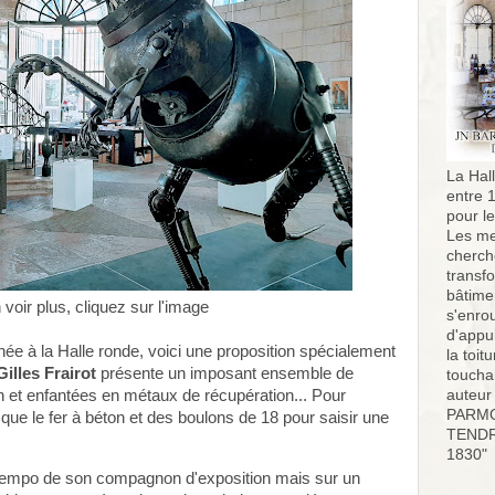
La Hall
entre 
pour l
Les me
cherch
transf
bâtimen
voir plus, cliquez sur l'image
s'enro
d'appu
née à la Halle ronde, voici une proposition spécialement
la toit
Gilles Frairot
présente un imposant ensemble de
toucha
on et enfantées en métaux de récupération... Pour
auteur
PARMO
 que le fer à béton et des boulons de 18 pour saisir une
TENDR
1830"
empo de son compagnon d'exposition mais sur un