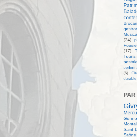
Patri
Balad
conte
Brocan
gastro
Music
(24)
p
Poésie
(17)
T
Touri
postal
perform
(6)
Ci
durable
PAR
Givr
Mercu
Germol
Monta
Saint-
Saône