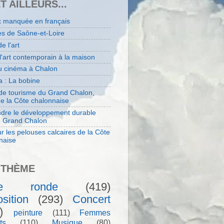
ET AILLEURS...
x manquée en français
es de Saône-et-Loire
de l'art
 l'art contemporain à la maison
au cinéma à Chalon
 : La bobine
 de tourisme du Grand Chalon,
de la Côte chalonnaise
dre le développement durable
e Grand Chalon
r les pelouses calcaires de la Côte
naise
 THÈME
le ronde
(419)
sition
(293)
Concert
)
peinture
(111)
Femmes
ts
(110)
Musique
(80)