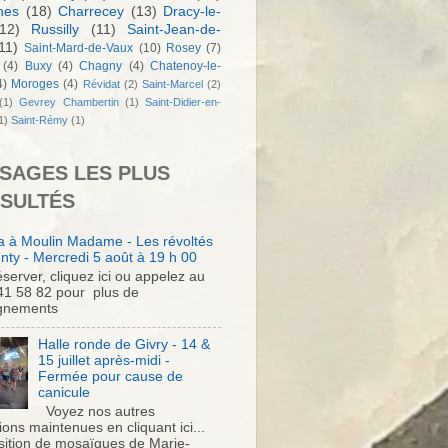
nes
(18)
Charrecey
(13)
Dracy-le-
12)
Russilly
(11)
Saint-Jean-de-
11)
Saint-Mard-de-Vaux
(10)
Rosey
(7)
(4)
Buxy
(4)
Chagny
(4)
Chatenoy-le-
4)
Moroges
(4)
Révidat
(2)
Saint-Marcel
(2)
(1)
Gevrey Chambertin
(1)
Saint-Didier-en-
1)
Saint-Rémy
(1)
SAGES LES PLUS
SULTÉS
 à Moulin Madame - Les révoltés
nty - Mercredi 5 août à 19 h 00
server, cliquez ici ou appelez au
41 58 82 pour plus de
gnements
Halle ronde de Givry - 14 &
15 juillet après-midi -
Fermée pour cause de
canicule
Voyez nos autres
ons maintenues en cliquant ici...
sition de mosaïques de Marie-