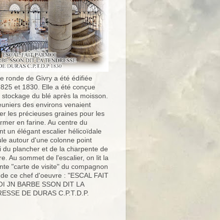
e ronde de Givry a été édifiée
1825 et 1830. Elle a été conçue
e stockage du blé après la moisson.
uniers des environs venaient
er les précieuses graines pour les
ormer en farine. Au centre du
t un élégant escalier hélicoïdale
ule autour d'une colonne point
i du plancher et de la charpente de
ure. Au sommet de l'escalier, on lit la
nte "carte de visite" du compagnon
 de ce chef d'oeuvre : "ESCAL FAIT
I JN BARBE SSON DIT LA
ESSE DE DURAS C.P.T.D.P.