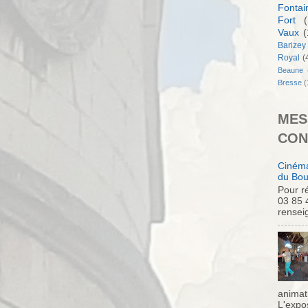
Fontai
Fort
(
Vaux
(
Barizey
Royal
(
Beaune
Bresse
(
MES
CON
Cinéma
du Bou
Pour ré
03 85 
rensei
animati
L'expo