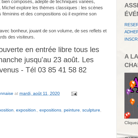
et bien composés, adepte de techniques variées,
ASS
tel, Michel explore les thèmes classiques : les scènes
ÉVÉ
 féminins et des compositions où il exprime son
RESE
 avec bonheur, jouant de son volume, de ses reflets et
ADHER
ards des visiteurs.
INSCR
ouverte en entrée libre tous les
A L
manche jusqu'au 23 août. Les
CHA
nvenus - Tél 03 85 41 58 82
onnaise
at
mardi, août 11, 2020
osition
,
exposition.
,
expositions
,
peinture
,
sculpture
,
Cliquez