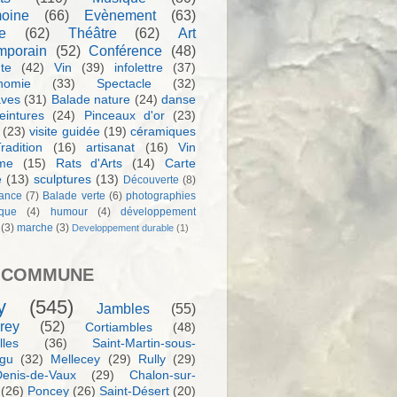
moine
(66)
Evènement
(63)
e
(62)
Théâtre
(62)
Art
mporain
(52)
Conférence
(48)
te
(42)
Vin
(39)
infolettre
(37)
nomie
(33)
Spectacle
(32)
aves
(31)
Balade nature
(24)
danse
eintures
(24)
Pinceaux d'or
(23)
(23)
visite guidée
(19)
céramiques
radition
(16)
artisanat
(16)
Vin
sme
(15)
Rats d'Arts
(14)
Carte
e
(13)
sculptures
(13)
Découverte
(8)
ance
(7)
Balade verte
(6)
photographies
rque
(4)
humour
(4)
développement
(3)
marche
(3)
Developpement durable
(1)
 COMMUNE
y
(545)
Jambles
(55)
rey
(52)
Cortiambles
(48)
les
(36)
Saint-Martin-sous-
igu
(32)
Mellecey
(29)
Rully
(29)
Denis-de-Vaux
(29)
Chalon-sur-
(26)
Poncey
(26)
Saint-Désert
(20)