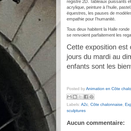
registre 2D. Tableaux puissants 
acrylique, peinture à l'huile, pas
équestres, les pauses de modèles
empathie pour l'humanité.
Tous deux habitent la Halle ronde
se renvoient parfaitement les reg
Cette exposition est 
jours du mardi au di
enfants sont les bie
Posted by
Animation en Côte chal
Labels:
A2c
,
Côte chalonnaise
,
Exp
sculptures
Aucun commentaire: