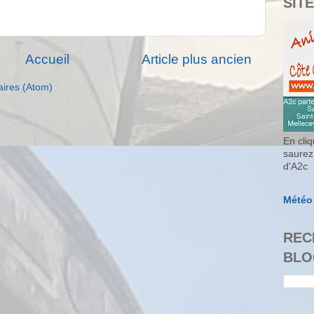
SITE
Accueil
Article plus ancien
aires (Atom)
En cliq
saurez
d'A2c
Météo
REC
BLO