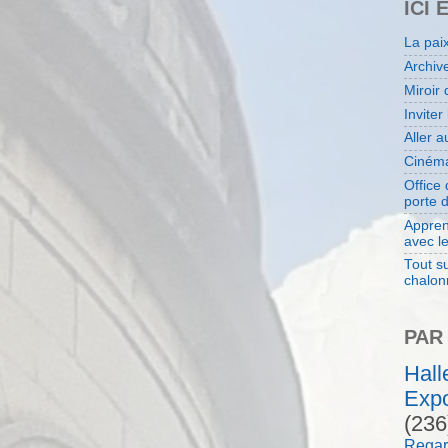
ICI 
La pai
Archiv
Miroir 
Inviter
Aller 
Cinéma
Office
porte 
Appren
avec l
Tout su
chalon
PAR
Hal
Expo
(236
Regar