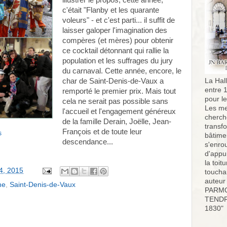
illustrer le propos, cette année,
c'était "Flanby et les quarante
voleurs" - et c'est parti... il suffit de
laisser galoper l'imagination des
compères (et mères) pour obtenir
ce cocktail détonnant qui rallie la
population et les suffrages du jury
du carnaval. Cette année, encore, le
char de Saint-Denis-de-Vaux a
La Hall
entre 
remporté le premier prix. Mais tout
pour l
cela ne serait pas possible sans
Les me
l'accueil et l'engagement généreux
cherch
de la famille Derain, Joëlle, Jean-
transf
François et de toute leur
s
bâtimen
descendance...
s'enro
d'appu
la toit
4, 2015
toucha
auteur
ne
,
Saint-Denis-de-Vaux
PARMO
TENDR
1830"