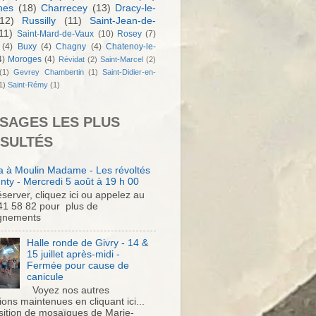
nes
(18)
Charrecey
(13)
Dracy-le-
12)
Russilly
(11)
Saint-Jean-de-
11)
Saint-Mard-de-Vaux
(10)
Rosey
(7)
(4)
Buxy
(4)
Chagny
(4)
Chatenoy-le-
4)
Moroges
(4)
Révidat
(2)
Saint-Marcel
(2)
(1)
Gevrey Chambertin
(1)
Saint-Didier-en-
1)
Saint-Rémy
(1)
SAGES LES PLUS
SULTÉS
 à Moulin Madame - Les révoltés
nty - Mercredi 5 août à 19 h 00
server, cliquez ici ou appelez au
41 58 82 pour plus de
gnements
Halle ronde de Givry - 14 &
15 juillet après-midi -
Fermée pour cause de
canicule
Voyez nos autres
ons maintenues en cliquant ici...
sition de mosaïques de Marie-