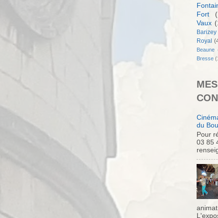
Fontai
Fort
(
Vaux
(
Barizey
Royal
(
Beaune
Bresse
(
MES
CON
Cinéma
du Bou
Pour ré
03 85 
rensei
animati
L'expo