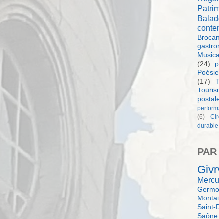
Patri
Balad
conte
Brocan
gastro
Music
(24)
p
Poésie
(17)
T
Touri
postal
perform
(6)
Ci
durable
PAR
Givr
Mercu
Germol
Monta
Saint-
Saône