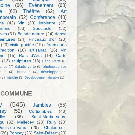
moine
(66)
Evènement
(63)
e
(62)
Théâtre
(62)
Art
mporain
(52)
Conférence
(48)
te
(42)
Vin
(39)
infolettre
(37)
nomie
(33)
Spectacle
(32)
aves
(31)
Balade nature
(24)
danse
eintures
(24)
Pinceaux d'or
(23)
(23)
visite guidée
(19)
céramiques
radition
(16)
artisanat
(16)
Vin
sme
(15)
Rats d'Arts
(14)
Carte
e
(13)
sculptures
(13)
Découverte
(8)
ance
(7)
Balade verte
(6)
photographies
rque
(4)
humour
(4)
développement
(3)
marche
(3)
Developpement durable
(1)
 COMMUNE
y
(545)
Jambles
(55)
rey
(52)
Cortiambles
(48)
les
(36)
Saint-Martin-sous-
igu
(32)
Mellecey
(29)
Rully
(29)
Denis-de-Vaux
(29)
Chalon-sur-
(26)
Poncey
(26)
Saint-Désert
(20)