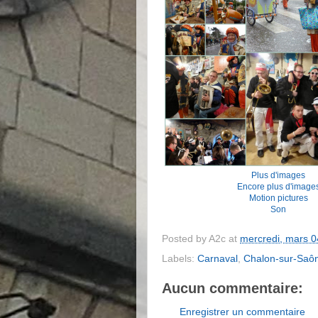
Plus d'images
Encore plus d'image
Motion pictures
Son
Posted by
A2c
at
mercredi, mars 0
Labels:
Carnaval
,
Chalon-sur-Saô
Aucun commentaire:
Enregistrer un commentaire