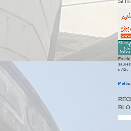
SITE
En cliq
saurez
d'A2c
Météo
REC
BLO