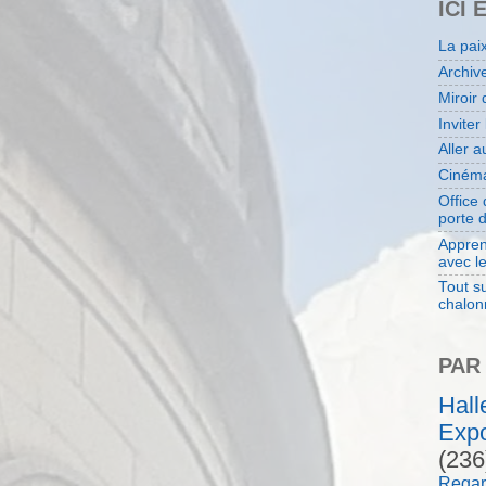
ICI 
La pai
Archiv
Miroir 
Inviter
Aller 
Cinéma
Office
porte 
Appren
avec l
Tout su
chalon
PAR
Hal
Expo
(236
Regar