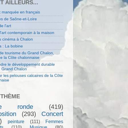
ET AILLEURS...
x manquée en français
es de Saône-et-Loire
de l'art
 l'art contemporain à la maison
au cinéma à Chalon
 : La bobine
 de tourisme du Grand Chalon,
de la Côte chalonnaise
dre le développement durable
e Grand Chalon
r les pelouses calcaires de la Côte
naise
 THÈME
le ronde
(419)
sition
(293)
Concert
)
peinture
(111)
Femmes
ts
(110)
Musique
(80)