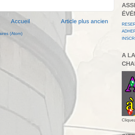
ASS
ÉVÉ
Accueil
Article plus ancien
RESE
ADHER
aires (Atom)
INSCR
A L
CHA
Cliquez