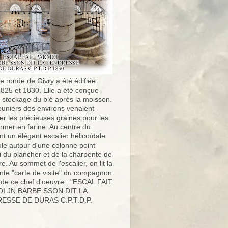
e ronde de Givry a été édifiée
1825 et 1830. Elle a été conçue
e stockage du blé après la moisson.
uniers des environs venaient
er les précieuses graines pour les
ormer en farine. Au centre du
t un élégant escalier hélicoïdale
ule autour d'une colonne point
i du plancher et de la charpente de
ure. Au sommet de l'escalier, on lit la
nte "carte de visite" du compagnon
 de ce chef d'oeuvre : "ESCAL FAIT
I JN BARBE SSON DIT LA
ESSE DE DURAS C.P.T.D.P.