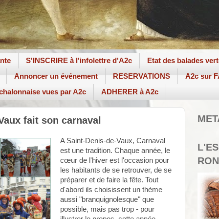
ante
S'INSCRIRE à l'infolettre d'A2c
Etat des balades ver
Annoncer un événement
RESERVATIONS
A2c sur
 chalonnaise vues par A2c
ADHERER à A2c
MET
aux fait son carnaval
A Saint-Denis-de-Vaux, Carnaval
L'E
est une tradition. Chaque année, le
RON
cœur de l'hiver est l'occasion pour
les habitants de se retrouver, de se
préparer et de faire la fête. Tout
d'abord ils choisissent un thème
aussi "branquignolesque" que
possible, mais pas trop - pour