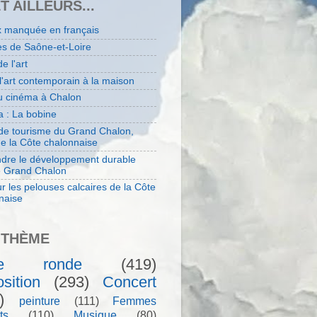
ET AILLEURS...
x manquée en français
es de Saône-et-Loire
de l'art
 l'art contemporain à la maison
au cinéma à Chalon
 : La bobine
 de tourisme du Grand Chalon,
de la Côte chalonnaise
dre le développement durable
e Grand Chalon
r les pelouses calcaires de la Côte
naise
 THÈME
le ronde
(419)
sition
(293)
Concert
)
peinture
(111)
Femmes
ts
(110)
Musique
(80)