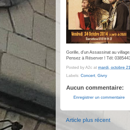
Gorille, d'un Assassinat au village,
Pensez à Réserver ! Tél: 038544
Posted by
A2c
at
mardi, octobre 2
Labels:
Concert
,
Givry
Aucun commentaire:
Enregistrer un commentaire
Article plus récent