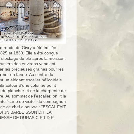
e ronde de Givry a été édifiée
1825 et 1830. Elle a été conçue
e stockage du blé après la moisson.
uniers des environs venaient
er les précieuses graines pour les
ormer en farine. Au centre du
t un élégant escalier hélicoïdale
ule autour d'une colonne point
i du plancher et de la charpente de
ure. Au sommet de l'escalier, on lit la
nte "carte de visite" du compagnon
 de ce chef d'oeuvre : "ESCAL FAIT
I JN BARBE SSON DIT LA
ESSE DE DURAS C.P.T.D.P.