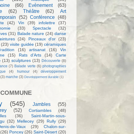
moine
(66)
Evènement
(63)
e
(62)
Théâtre
(62)
Art
mporain
(52)
Conférence
(48)
te
(42)
Vin
(39)
infolettre
(37)
nomie
(33)
Spectacle
(32)
aves
(31)
Balade nature
(24)
danse
eintures
(24)
Pinceaux d'or
(23)
(23)
visite guidée
(19)
céramiques
radition
(16)
artisanat
(16)
Vin
sme
(15)
Rats d'Arts
(14)
Carte
e
(13)
sculptures
(13)
Découverte
(8)
ance
(7)
Balade verte
(6)
photographies
rque
(4)
humour
(4)
développement
(3)
marche
(3)
Developpement durable
(1)
 COMMUNE
y
(545)
Jambles
(55)
rey
(52)
Cortiambles
(48)
les
(36)
Saint-Martin-sous-
igu
(32)
Mellecey
(29)
Rully
(29)
Denis-de-Vaux
(29)
Chalon-sur-
(26)
Poncey
(26)
Saint-Désert
(20)