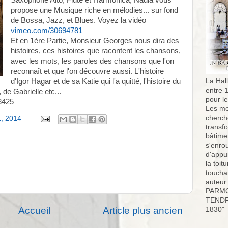
Saxophone Alto, Flûte et Harmonica, Nadia vous
propose une Musique riche en mélodies... sur fond
de Bossa, Jazz, et Blues. Voyez la vidéo
vimeo.com/30694781
Et en 1ère Partie, Monsieur Georges nous dira des
histoires, ces histoires que racontent les chansons,
avec les mots, les paroles des chansons que l'on
reconnaît et que l'on découvre aussi. L'histoire
d'Igor Hagar et de sa Katie qui l'a quitté, l'histoire du
La Hall
entre 
 de Gabrielle etc...
pour l
3425
Les me
cherch
1, 2014
transf
bâtimen
s'enro
d'appu
la toit
toucha
auteur
PARMO
TENDR
Accueil
Article plus ancien
1830"