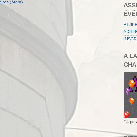
aires (Atom)
ASS
ÉVÉ
RESE
ADHER
INSCR
A L
CHA
Cliquez