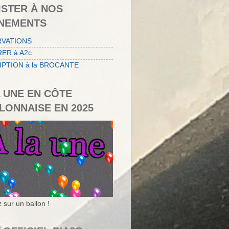
ISTER À NOS
NEMENTS
RVATIONS
ER à A2c
IPTION à la BROCANTE
A UNE EN CÔTE
LONNAISE EN 2025
 sur un ballon !