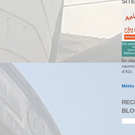
SITE
En cliq
saurez
d'A2c
Météo
REC
BLO