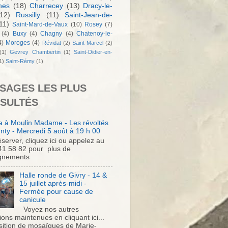
nes
(18)
Charrecey
(13)
Dracy-le-
12)
Russilly
(11)
Saint-Jean-de-
11)
Saint-Mard-de-Vaux
(10)
Rosey
(7)
(4)
Buxy
(4)
Chagny
(4)
Chatenoy-le-
4)
Moroges
(4)
Révidat
(2)
Saint-Marcel
(2)
(1)
Gevrey Chambertin
(1)
Saint-Didier-en-
1)
Saint-Rémy
(1)
SAGES LES PLUS
SULTÉS
 à Moulin Madame - Les révoltés
nty - Mercredi 5 août à 19 h 00
server, cliquez ici ou appelez au
41 58 82 pour plus de
gnements
Halle ronde de Givry - 14 &
15 juillet après-midi -
Fermée pour cause de
canicule
Voyez nos autres
ons maintenues en cliquant ici...
sition de mosaïques de Marie-