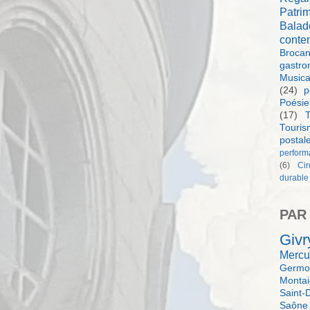
Patri
Balad
conte
Brocan
gastro
Music
(24)
p
Poésie
(17)
T
Touri
postal
perform
(6)
Ci
durable
PAR
Givr
Mercu
Germol
Monta
Saint-
Saône