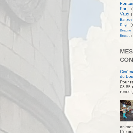
Fontai
Fort
(
Vaux
(
Barizey
Royal
(
Beaune
Bresse
(
MES
CON
Cinéma
du Bou
Pour ré
03 85 
rensei
animati
L'expo