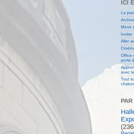
ICI 
La pai
Archiv
Miroir 
Inviter
Aller 
Cinéma
Office
porte 
Appren
avec l
Tout su
chalon
PAR
Hal
Expo
(236
Regar