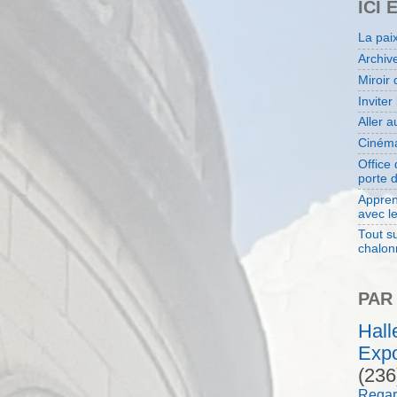
ICI 
La pai
Archiv
Miroir 
Inviter
Aller 
Cinéma
Office
porte 
Appren
avec l
Tout su
chalon
PAR
Hal
Expo
(236
Regar