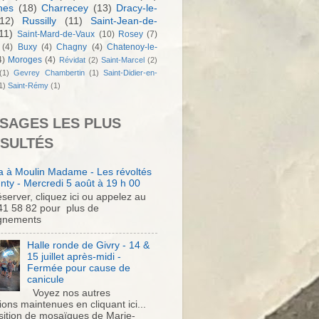
nes
(18)
Charrecey
(13)
Dracy-le-
12)
Russilly
(11)
Saint-Jean-de-
11)
Saint-Mard-de-Vaux
(10)
Rosey
(7)
(4)
Buxy
(4)
Chagny
(4)
Chatenoy-le-
4)
Moroges
(4)
Révidat
(2)
Saint-Marcel
(2)
(1)
Gevrey Chambertin
(1)
Saint-Didier-en-
1)
Saint-Rémy
(1)
SAGES LES PLUS
SULTÉS
 à Moulin Madame - Les révoltés
nty - Mercredi 5 août à 19 h 00
server, cliquez ici ou appelez au
41 58 82 pour plus de
gnements
Halle ronde de Givry - 14 &
15 juillet après-midi -
Fermée pour cause de
canicule
Voyez nos autres
ons maintenues en cliquant ici...
sition de mosaïques de Marie-