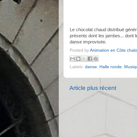
Le chocolat chaud distribué géné
présents dont les jambes... dont le
danse improvisée.
Posted by
Animation en Côte chal
Labels:
danse
,
Halle ronde
,
Musiq
Article plus récent