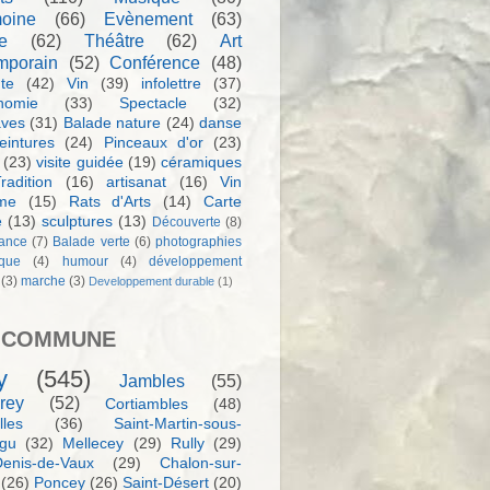
moine
(66)
Evènement
(63)
e
(62)
Théâtre
(62)
Art
mporain
(52)
Conférence
(48)
te
(42)
Vin
(39)
infolettre
(37)
nomie
(33)
Spectacle
(32)
aves
(31)
Balade nature
(24)
danse
eintures
(24)
Pinceaux d'or
(23)
(23)
visite guidée
(19)
céramiques
radition
(16)
artisanat
(16)
Vin
sme
(15)
Rats d'Arts
(14)
Carte
e
(13)
sculptures
(13)
Découverte
(8)
ance
(7)
Balade verte
(6)
photographies
rque
(4)
humour
(4)
développement
(3)
marche
(3)
Developpement durable
(1)
 COMMUNE
y
(545)
Jambles
(55)
rey
(52)
Cortiambles
(48)
les
(36)
Saint-Martin-sous-
igu
(32)
Mellecey
(29)
Rully
(29)
Denis-de-Vaux
(29)
Chalon-sur-
(26)
Poncey
(26)
Saint-Désert
(20)