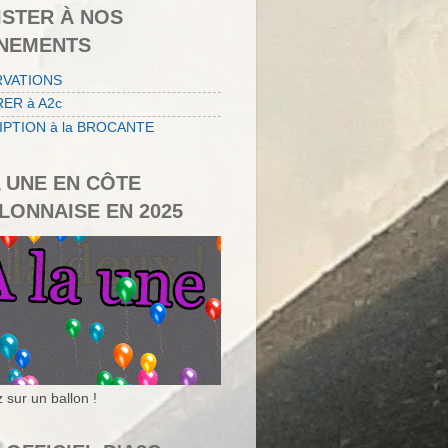
ISTER À NOS
NEMENTS
RVATIONS
ER à A2c
IPTION à la BROCANTE
A UNE EN CÔTE
LONNAISE EN 2025
 sur un ballon !