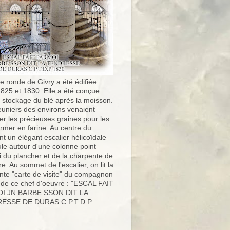
e ronde de Givry a été édifiée
1825 et 1830. Elle a été conçue
e stockage du blé après la moisson.
uniers des environs venaient
er les précieuses graines pour les
ormer en farine. Au centre du
t un élégant escalier hélicoïdale
ule autour d'une colonne point
i du plancher et de la charpente de
ure. Au sommet de l'escalier, on lit la
nte "carte de visite" du compagnon
 de ce chef d'oeuvre : "ESCAL FAIT
I JN BARBE SSON DIT LA
ESSE DE DURAS C.P.T.D.P.