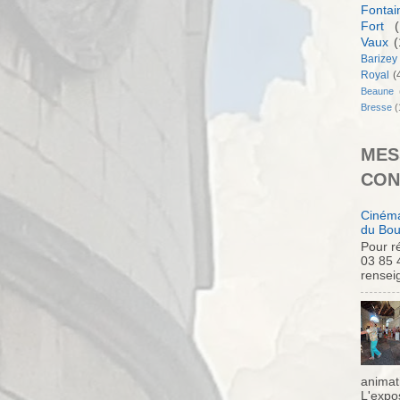
Fontai
Fort
(
Vaux
(
Barizey
Royal
(
Beaune
Bresse
(
MES
CON
Cinéma
du Bou
Pour ré
03 85 
rensei
animati
L'expo