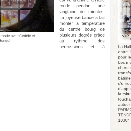
est venu animé la Halle
ronde pendant une
vingtaine de minutes.
La joyeuse bande à fait
monter la température
du centre bourg de
plusieurs degrés grâce
e ronde avec Cédélé et
Sengel
au rythme des
percussions et à
La Hall
entre 
pour l
Les me
cherch
transf
bâtimen
s'enro
d'appu
la toit
toucha
auteur
PARMO
TENDR
1830"