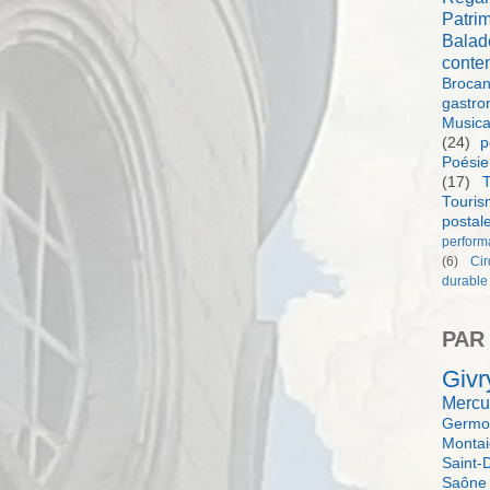
Patri
Balad
conte
Brocan
gastro
Music
(24)
p
Poésie
(17)
T
Touri
postal
perform
(6)
Ci
durable
PAR
Givr
Mercu
Germol
Monta
Saint-
Saône