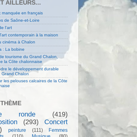
ET AILLEURS...
x manquée en français
es de Saône-et-Loire
de l'art
 l'art contemporain à la maison
au cinéma à Chalon
 : La bobine
 de tourisme du Grand Chalon,
de la Côte chalonnaise
dre le développement durable
e Grand Chalon
r les pelouses calcaires de la Côte
naise
 THÈME
le ronde
(419)
sition
(293)
Concert
)
peinture
(111)
Femmes
ts
(110)
Musique
(80)