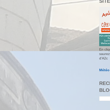
SITE
En cliq
saurez
d'A2c
Météo
REC
BLO