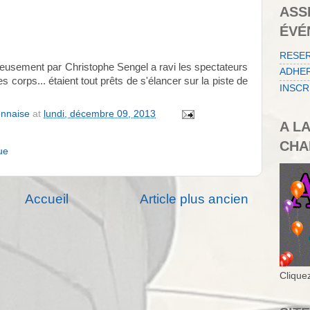
ASS
ÉVÉ
RESE
reusement par Christophe Sengel a ravi les spectateurs
ADHER
s corps... étaient tout prêts de s'élancer sur la piste de
INSCR
onnaise
at
lundi, décembre 09, 2013
A L
CHA
ue
Accueil
Article plus ancien
Cliquez