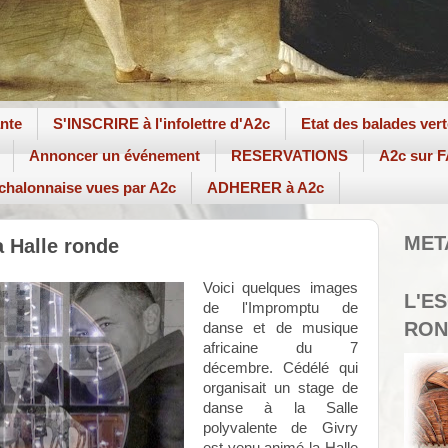
ante
S'INSCRIRE à l'infolettre d'A2c
Etat des balades ver
Annoncer un événement
RESERVATIONS
A2c sur
 chalonnaise vues par A2c
ADHERER à A2c
MET
a Halle ronde
Voici quelques images
L'E
de l'Impromptu de
RON
danse et de musique
africaine du 7
décembre. Cédélé qui
organisait un stage de
danse à la Salle
polyvalente de Givry