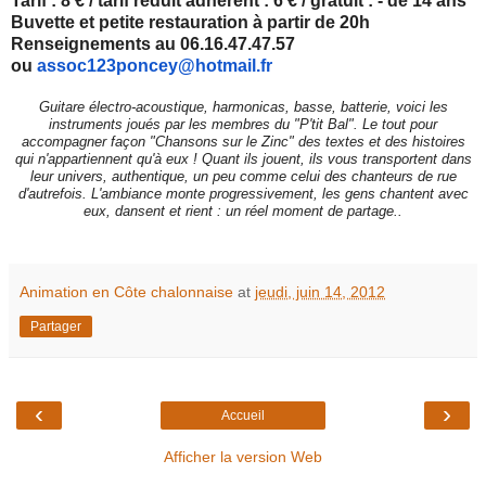
Tarif : 8 € / tarif réduit adhérent : 6 € / gratuit : - de 14 ans
Buvette et petite restauration à partir de 20h
Renseignements au 06.16.47.47.57
ou
assoc123poncey@hotmail.fr
Guitare électro-acoustique, harmonicas, basse, batterie, voici les
instruments joués par les membres du "P'tit Bal". Le tout pour
accompagner façon "Chansons sur le Zinc" des textes et des histoires
qui n'appartiennent qu'à eux ! Quant ils jouent, ils vous transportent dans
leur univers, authentique, un peu comme celui des chanteurs de rue
d'autrefois. L'ambiance monte progressivement, les gens chantent avec
eux, dansent et rient : un réel moment de partage..
Animation en Côte chalonnaise
at
jeudi, juin 14, 2012
Partager
‹
›
Accueil
Afficher la version Web