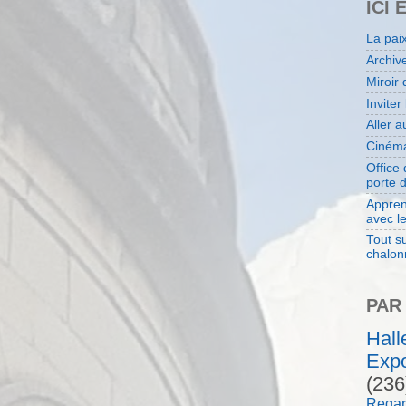
ICI 
La pai
Archiv
Miroir 
Inviter
Aller 
Cinéma
Office
porte 
Appren
avec l
Tout su
chalon
PAR
Hal
Expo
(236
Regar