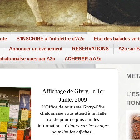
ante
S'INSCRIRE à l'infolettre d'A2c
Etat des balades ver
Annoncer un événement
RESERVATIONS
A2c sur
 chalonnaise vues par A2c
ADHERER à A2c
MET
Affichage de Givry, le 1er
L'E
Juillet 2009
RON
L'Office de tourisme
Givry-Côte
chalonnaise
vous attend à la Halle
rond
e pour de plus amples
informations.
Cliquez sur les images
pour lire
les a
ff
ich
e
s
.
.
.