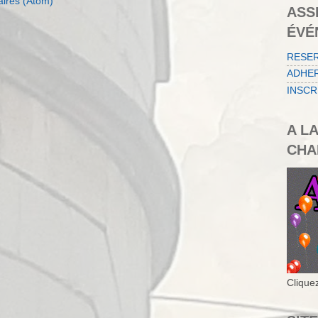
aires (Atom)
ASS
ÉVÉ
RESE
ADHER
INSCR
A L
CHA
Cliquez