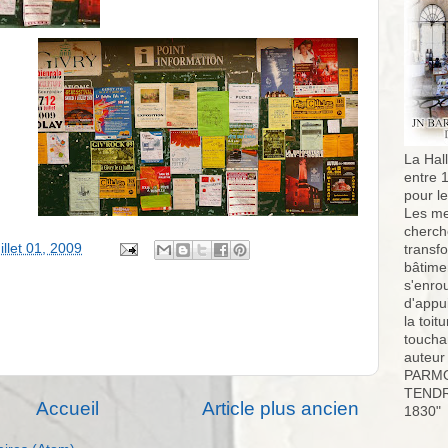
La Hall
entre 
pour l
Les me
cherch
illet 01, 2009
transf
bâtimen
s'enro
d'appu
la toit
toucha
auteur
PARMO
TENDR
Accueil
Article plus ancien
1830"