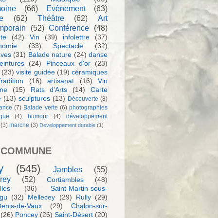
moine
(66)
Evènement
(63)
e
(62)
Théâtre
(62)
Art
mporain
(52)
Conférence
(48)
te
(42)
Vin
(39)
infolettre
(37)
nomie
(33)
Spectacle
(32)
aves
(31)
Balade nature
(24)
danse
eintures
(24)
Pinceaux d'or
(23)
(23)
visite guidée
(19)
céramiques
radition
(16)
artisanat
(16)
Vin
sme
(15)
Rats d'Arts
(14)
Carte
e
(13)
sculptures
(13)
Découverte
(8)
ance
(7)
Balade verte
(6)
photographies
rque
(4)
humour
(4)
développement
(3)
marche
(3)
Developpement durable
(1)
 COMMUNE
y
(545)
Jambles
(55)
rey
(52)
Cortiambles
(48)
les
(36)
Saint-Martin-sous-
igu
(32)
Mellecey
(29)
Rully
(29)
Denis-de-Vaux
(29)
Chalon-sur-
(26)
Poncey
(26)
Saint-Désert
(20)