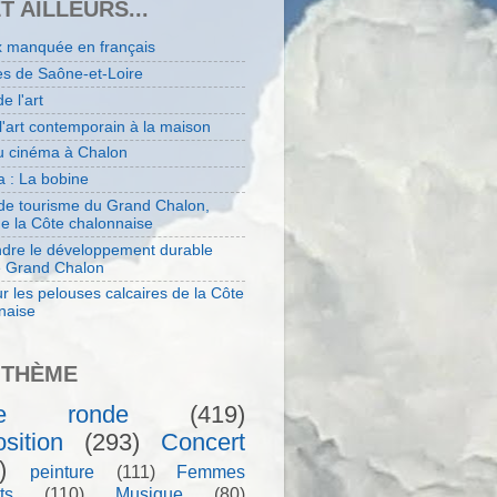
ET AILLEURS...
x manquée en français
es de Saône-et-Loire
de l'art
 l'art contemporain à la maison
au cinéma à Chalon
 : La bobine
 de tourisme du Grand Chalon,
de la Côte chalonnaise
dre le développement durable
e Grand Chalon
r les pelouses calcaires de la Côte
naise
 THÈME
le ronde
(419)
sition
(293)
Concert
)
peinture
(111)
Femmes
ts
(110)
Musique
(80)