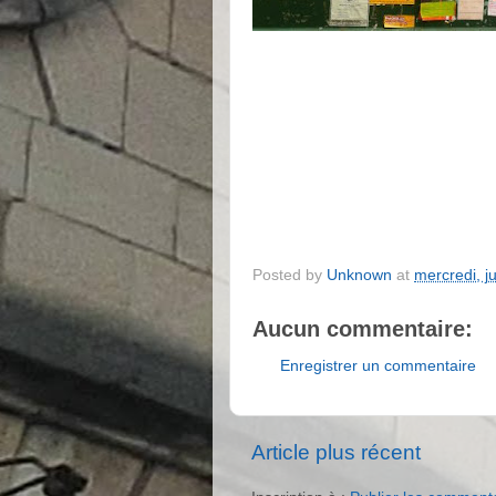
Posted by
Unknown
at
mercredi, ju
Aucun commentaire:
Enregistrer un commentaire
Article plus récent