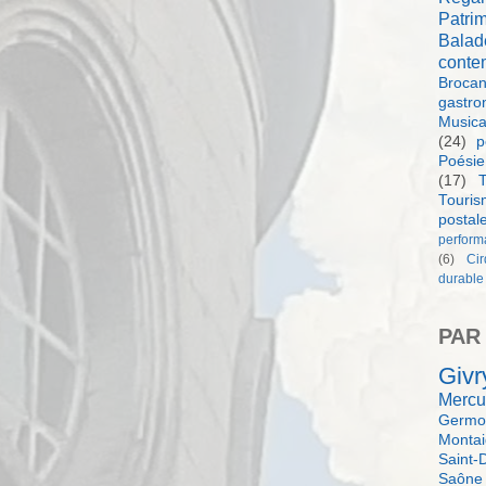
Patri
Balad
conte
Brocan
gastro
Music
(24)
p
Poésie
(17)
T
Touri
postal
perform
(6)
Ci
durable
PAR
Givr
Mercu
Germol
Monta
Saint-
Saône