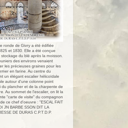
e ronde de Givry a été édifiée
1825 et 1830. Elle a été conçue
e stockage du blé après la moisson.
uniers des environs venaient
er les précieuses graines pour les
ormer en farine. Au centre du
t un élégant escalier hélicoïdale
ule autour d'une colonne point
i du plancher et de la charpente de
ure. Au sommet de l'escalier, on lit la
nte "carte de visite" du compagnon
 de ce chef d'oeuvre : "ESCAL FAIT
I JN BARBE SSON DIT LA
ESSE DE DURAS C.P.T.D.P.