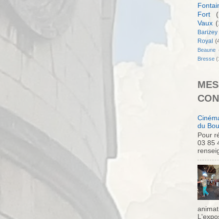
Fontai
Fort
(
Vaux
(
Barizey
Royal
(
Beaune
Bresse
(
MES
CON
Cinéma
du Bou
Pour ré
03 85 
rensei
animati
L'expo