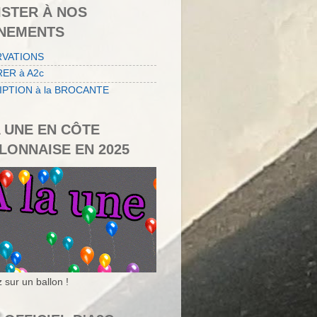
ISTER À NOS
NEMENTS
RVATIONS
ER à A2c
IPTION à la BROCANTE
A UNE EN CÔTE
LONNAISE EN 2025
 sur un ballon !