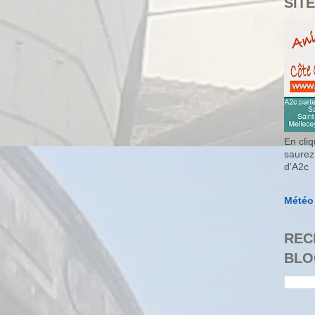
SITE
En cliq
saurez
d'A2c
Météo
REC
BLO