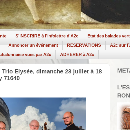
ante
S'INSCRIRE à l'infolettre d'A2c
Etat des balades ver
Annoncer un événement
RESERVATIONS
A2c sur
 chalonnaise vues par A2c
ADHERER à A2c
MET
Trio Elysée, dimanche 23 juillet à 18
ry 71640
L'E
RON