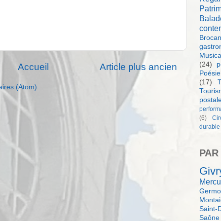
Patri
Balad
conte
Brocan
gastro
Music
(24)
p
Accueil
Article plus ancien
Poésie
(17)
T
aires (Atom)
Touri
postal
perform
(6)
Ci
durable
PAR
Givr
Mercu
Germol
Monta
Saint-
Saône