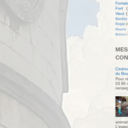
Fontai
Fort
(
Vaux
(
Barizey
Royal
(
Beaune
Bresse
(
MES
CON
Cinéma
du Bou
Pour ré
03 85 
rensei
animati
L'expo