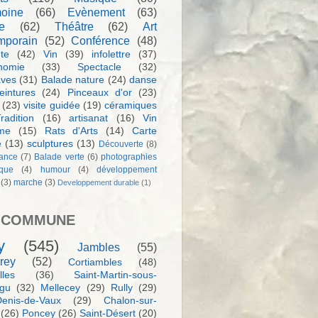
moine
(66)
Evènement
(63)
e
(62)
Théâtre
(62)
Art
mporain
(52)
Conférence
(48)
te
(42)
Vin
(39)
infolettre
(37)
nomie
(33)
Spectacle
(32)
aves
(31)
Balade nature
(24)
danse
eintures
(24)
Pinceaux d'or
(23)
(23)
visite guidée
(19)
céramiques
radition
(16)
artisanat
(16)
Vin
sme
(15)
Rats d'Arts
(14)
Carte
e
(13)
sculptures
(13)
Découverte
(8)
ance
(7)
Balade verte
(6)
photographies
rque
(4)
humour
(4)
développement
(3)
marche
(3)
Developpement durable
(1)
 COMMUNE
y
(545)
Jambles
(55)
rey
(52)
Cortiambles
(48)
les
(36)
Saint-Martin-sous-
igu
(32)
Mellecey
(29)
Rully
(29)
Denis-de-Vaux
(29)
Chalon-sur-
(26)
Poncey
(26)
Saint-Désert
(20)