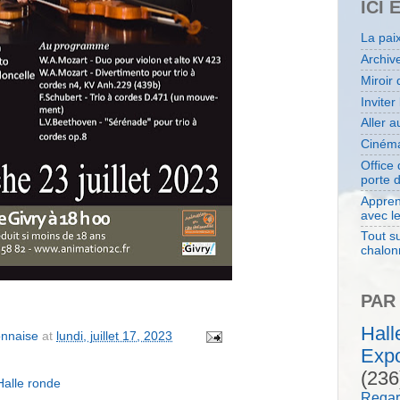
ICI 
La pai
Archiv
Miroir 
Inviter
Aller 
Cinéma
Office
porte 
Appren
avec l
Tout su
chalon
PAR
Hal
onnaise
at
lundi, juillet 17, 2023
Expo
(236
Halle ronde
Regar