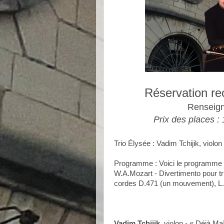
Réservation r
Renseign
Prix des places : 
Trio Élysée : Vadim Tchijik, violon
Programme : Voici le programme "
W.A.Mozart - Divertimento pour tr
cordes D.471 (un mouvement), L.V
Vadim Tchijik
, violon - « Déjà M