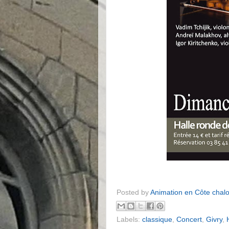
Posted by
Animation en Côte chal
Labels:
classique
,
Concert
,
Givry
,