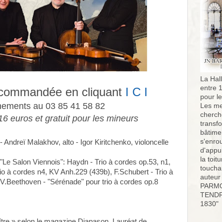
La Hall
entre 
ecommandée en cliquant
I C I
pour l
ements au 03 85 41 58 82
Les me
cherch
16 euros et gratuit pour les mineurs
transf
bâtimen
s'enro
 - Andreï Malakhov, alto - Igor Kiritchenko, violoncelle
d'appu
la toit
Le Salon Viennois": Haydn - Trio à cordes op.53, n1,
toucha
io à cordes n4, KV Anh.229 (439b), F.Schubert - Trio à
auteur
.Beethoven - "Sérénade" pour trio à cordes op.8
PARMO
TENDR
1830"
aître » selon le magazine Diapason, Lauréat de