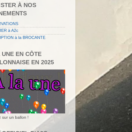
ISTER À NOS
NEMENTS
RVATIONS
ER à A2c
IPTION à la BROCANTE
A UNE EN CÔTE
LONNAISE EN 2025
 sur un ballon !