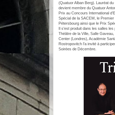
(Quatuor Alban Berg). Lauréat du C
devient membre du Quatuor Anton
Prix au Concours International d’Ev
Spécial de la SACEM, le Premier 
Pétersbourg ainsi que le Prix Spéc
Il s’est produit dans les salles l
Théâtre de la Ville, Salle Gaveau,
Center (Londres), Académie Santa 
Rostropovitch l’a invité à particip
Soirées de Décembre.