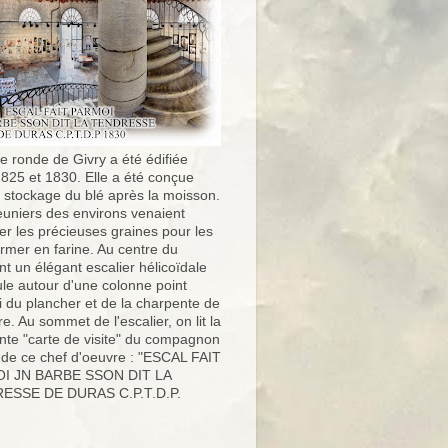
e ronde de Givry a été édifiée
1825 et 1830. Elle a été conçue
e stockage du blé après la moisson.
uniers des environs venaient
er les précieuses graines pour les
ormer en farine. Au centre du
t un élégant escalier hélicoïdale
ule autour d'une colonne point
i du plancher et de la charpente de
ure. Au sommet de l'escalier, on lit la
nte "carte de visite" du compagnon
 de ce chef d'oeuvre : "ESCAL FAIT
I JN BARBE SSON DIT LA
ESSE DE DURAS C.P.T.D.P.