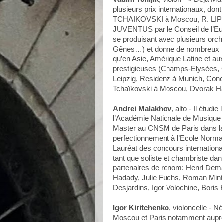
plusieurs prix internationaux, do
TCHAIKOVSKI à Moscou, R. LIPIZ
JUVENTUS par le Conseil de l’Euro
se produisant avec plusieurs orc
Gênes…) et donne de nombreux réc
qu’en Asie, Amérique Latine et aux 
prestigieuses (Champs-Elysées, 
Leipzig, Residenz à Munich, Con
Tchaïkovski à Moscou, Dvorak H
Andrei Malakhov
, alto - Il étud
l’Académie Nationale de Musique d
Master au CNSM de Paris dans la 
perfectionnement à l’Ecole Norma
Lauréat des concours internationau
tant que soliste et chambriste 
partenaires de renom: Henri Dema
Hadady, Julie Fuchs, Roman Mints
Desjardins, Igor Volochine, Bori
Igor Kiritchenko
, violoncelle - 
Moscou et Paris notamment auprès