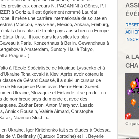
ASS
nt les prestigieux concours N. PAGANINI à Gênes, P. I.
ER à Gorizia, il est également nommé Lauréat
ÉVÉ
pe. Il mène une carrière internationale de soliste en
hestres (Moscou, Pays-Bas, Mexico, Ankara, Freiburg,
RESE
itals dans plus de trente pays aussi bien en Europe
ADHER
Etats-Unis... Il joue dans les salles les plus
INSCR
Gaveau à Paris, Konzerthaus à Berlin, Gewandhaus à
certgebow à Amsterdam, Suntory Hall à Tokyo,
all à Prague…)
A L
CHA
ie l’alto à l’Ecole Spécialisée de Musique Lyssenko et à
’Ukraine Tchaikovski à Kiev. Après avoir obtenu le
classe de Gérard Caussé, il a suivi un cursus de
le de Musique de Paris avec Pierre-Henri Xuereb.
x en Ukraine, Slovaquie et Finlande, il se produit en
dans de nombreux pays du monde et avec des
rquette, Zakhar Bron, Anton Martynov, Laszlo
, Annick Roussin, Valérie Aimard, Christophe
s Baraz, Naaman Sluchin...
Cliquez
Né en Ukraine, Igor Kiritchenko fait ses études à Odessa,
 de V. Berlinsky (Quatuor Borodine) et H. Beyerle