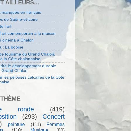
ET AILLEURS...
x manquée en français
es de Saône-et-Loire
de l'art
 l'art contemporain à la maison
au cinéma à Chalon
 : La bobine
 de tourisme du Grand Chalon,
de la Côte chalonnaise
dre le développement durable
e Grand Chalon
r les pelouses calcaires de la Côte
naise
 THÈME
le ronde
(419)
sition
(293)
Concert
)
peinture
(111)
Femmes
ts
(110)
Musique
(80)