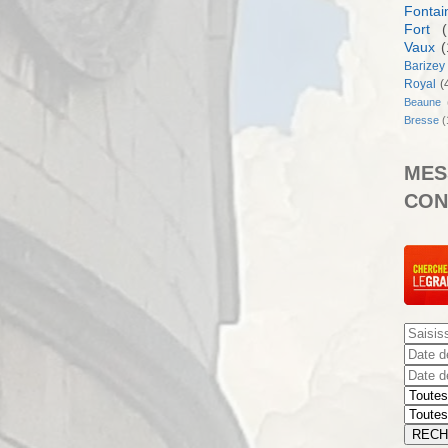
Fontai
Fort
(
Vaux
(
Barizey
Royal
(
Beaune
Bresse
(
MES
CON