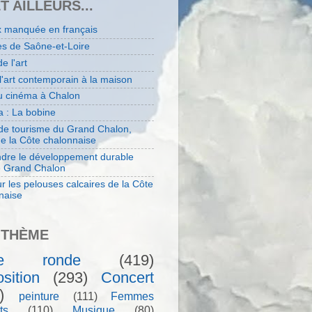
ET AILLEURS...
x manquée en français
es de Saône-et-Loire
de l'art
 l'art contemporain à la maison
au cinéma à Chalon
 : La bobine
 de tourisme du Grand Chalon,
de la Côte chalonnaise
dre le développement durable
e Grand Chalon
r les pelouses calcaires de la Côte
naise
 THÈME
le ronde
(419)
sition
(293)
Concert
)
peinture
(111)
Femmes
ts
(110)
Musique
(80)