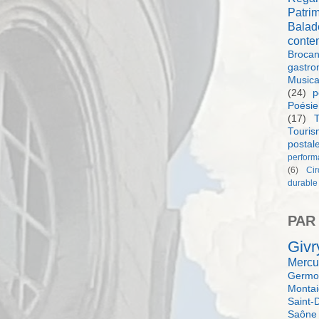
Patri
Balad
conte
Brocan
gastro
Music
(24)
p
Poésie
(17)
T
Touri
postal
perform
(6)
Ci
durable
PAR
Givr
Mercu
Germol
Monta
Saint-
Saône