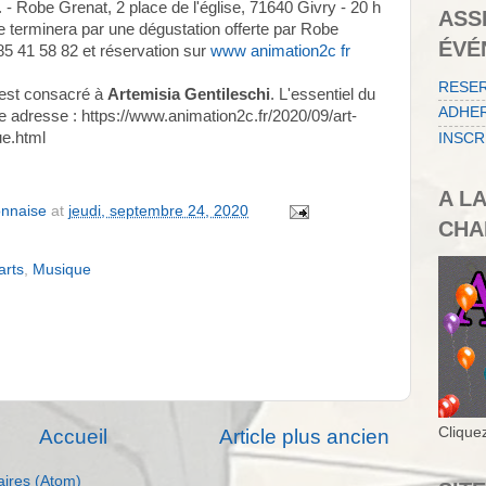
 Robe Grenat, 2 place de l'église, 71640 Givry - 20 h
ASS
e terminera par une dégustation offerte par Robe
ÉVÉ
5 41 58 82 et réservation sur
www animation2c fr
RESE
est consacré à
Artemisia Gentileschi
. L'essentiel du
ADHER
 adresse : https://www.animation2c.fr/2020/09/art-
ue.html
INSCR
A L
onnaise
at
jeudi, septembre 24, 2020
CHA
rts
,
Musique
Cliquez
Accueil
Article plus ancien
aires (Atom)