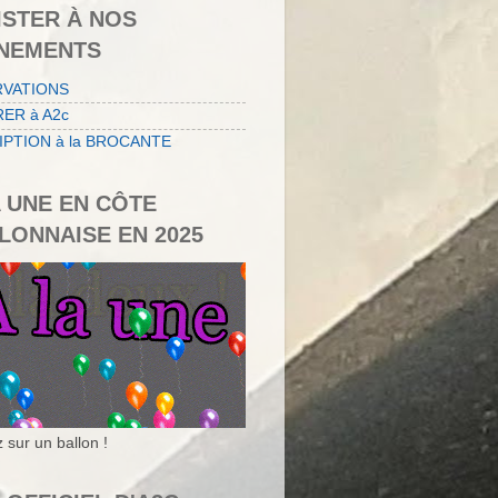
ISTER À NOS
NEMENTS
RVATIONS
ER à A2c
IPTION à la BROCANTE
A UNE EN CÔTE
LONNAISE EN 2025
 sur un ballon !