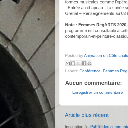
formes musicales comme l'opéra. -
- Entrée au chapeau - La soirée s
Grenat – Renseignements au 03 8
Note : Femmes RegARTS 2020
programme est consultable à cette
contemporain-et-peinture-classiq
Posted by
Animation en Côte chal
Labels:
Conférence
,
Femmes Rega
Aucun commentaire:
Enregistrer un commentaire
Article plus récent
Inscription à :
Publier les comment