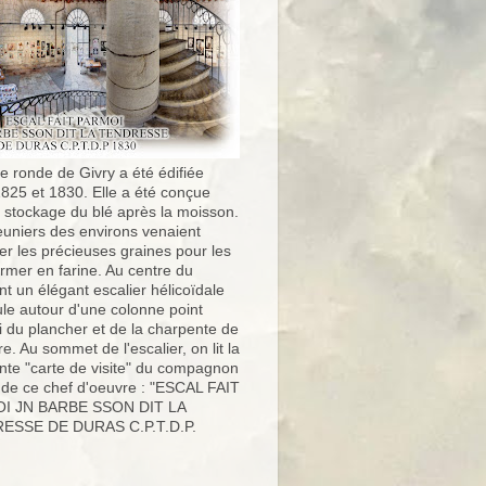
e ronde de Givry a été édifiée
1825 et 1830. Elle a été conçue
e stockage du blé après la moisson.
uniers des environs venaient
er les précieuses graines pour les
ormer en farine. Au centre du
t un élégant escalier hélicoïdale
ule autour d'une colonne point
i du plancher et de la charpente de
ure. Au sommet de l'escalier, on lit la
nte "carte de visite" du compagnon
 de ce chef d'oeuvre : "ESCAL FAIT
I JN BARBE SSON DIT LA
ESSE DE DURAS C.P.T.D.P.