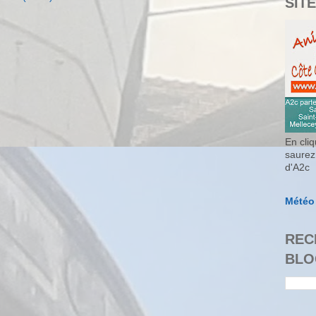
SITE
En cliq
saurez
d'A2c
Météo
REC
BLO