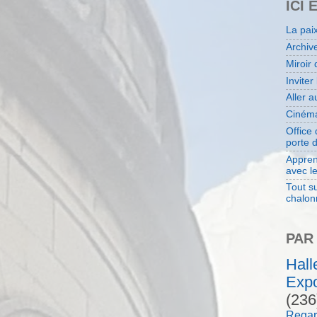
ICI 
La pai
Archiv
Miroir 
Inviter
Aller 
Cinéma
Office
porte 
Appren
avec l
Tout su
chalon
PAR
Hal
Expo
(236
Regar