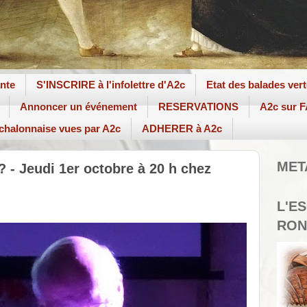
ante
S'INSCRIRE à l'infolettre d'A2c
Etat des balades ver
Annoncer un événement
RESERVATIONS
A2c sur
 chalonnaise vues par A2c
ADHERER à A2c
MET
? - Jeudi 1er octobre à 20 h chez
L'E
RON