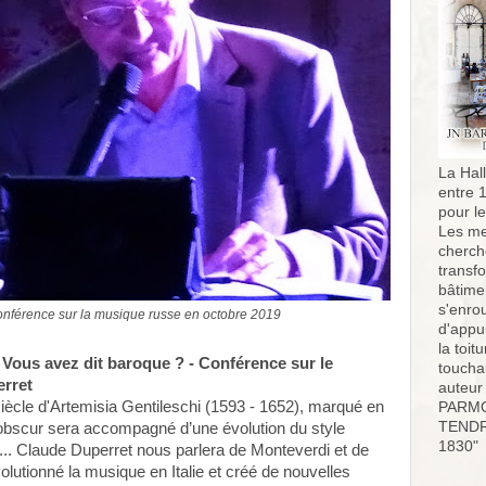
La Hall
entre 
pour l
Les me
cherch
transf
bâtimen
s'enro
onférence sur la musique russe en octobre 2019
d'appu
la toit
- Vous avez dit baroque ? - Conférence sur le
toucha
erret
auteur
iècle d'Artemisia Gentileschi (1593 - 1652), marqué en
PARMO
TENDR
r-obscur sera accompagné d’une évolution du style
1830"
.. Claude Duperret nous parlera de Monteverdi et de
lutionné la musique en Italie et créé de nouvelles