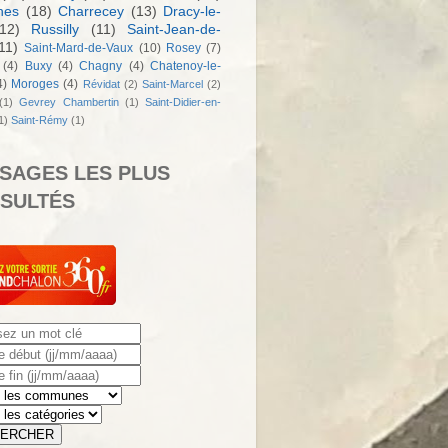
nes
(18)
Charrecey
(13)
Dracy-le-
12)
Russilly
(11)
Saint-Jean-de-
11)
Saint-Mard-de-Vaux
(10)
Rosey
(7)
(4)
Buxy
(4)
Chagny
(4)
Chatenoy-le-
4)
Moroges
(4)
Révidat
(2)
Saint-Marcel
(2)
(1)
Gevrey Chambertin
(1)
Saint-Didier-en-
1)
Saint-Rémy
(1)
SAGES LES PLUS
SULTÉS