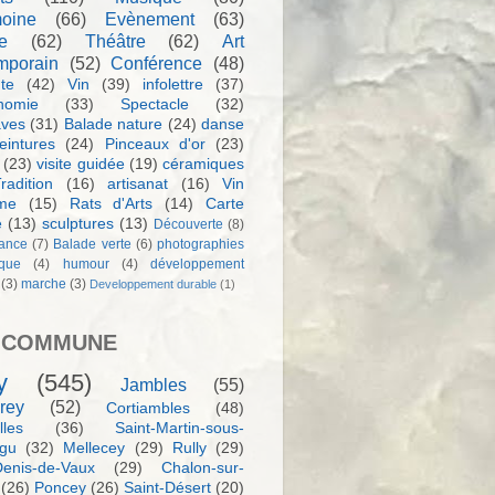
moine
(66)
Evènement
(63)
e
(62)
Théâtre
(62)
Art
mporain
(52)
Conférence
(48)
te
(42)
Vin
(39)
infolettre
(37)
nomie
(33)
Spectacle
(32)
aves
(31)
Balade nature
(24)
danse
eintures
(24)
Pinceaux d'or
(23)
(23)
visite guidée
(19)
céramiques
radition
(16)
artisanat
(16)
Vin
sme
(15)
Rats d'Arts
(14)
Carte
e
(13)
sculptures
(13)
Découverte
(8)
ance
(7)
Balade verte
(6)
photographies
rque
(4)
humour
(4)
développement
(3)
marche
(3)
Developpement durable
(1)
 COMMUNE
y
(545)
Jambles
(55)
rey
(52)
Cortiambles
(48)
les
(36)
Saint-Martin-sous-
igu
(32)
Mellecey
(29)
Rully
(29)
Denis-de-Vaux
(29)
Chalon-sur-
(26)
Poncey
(26)
Saint-Désert
(20)