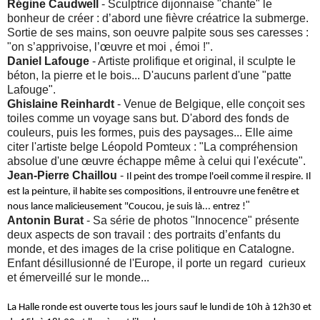
Régine Caudwell
- Sculptrice dijonnaise "chante" le
bonheur de créer : d’abord une fièvre créatrice la submerge.
Sortie de ses mains, son oeuvre palpite sous ses caresses :
"on s’apprivoise, l’œuvre et moi , émoi !".
Daniel Lafouge
- Artiste prolifique et original, il sculpte le
béton, la pierre et le bois... D'aucuns parlent d'une "patte
Lafouge".
Ghislaine Reinhardt
- Venue de Belgique, elle conçoit ses
toiles comme un voyage sans but. D'abord des fonds de
couleurs, puis les formes, puis des paysages... Elle aime
citer l'artiste belge Léopold Pomteux : "La compréhension
absolue d'une œuvre échappe même à celui qui l'exécute".
Jean-Pierre Chaillou
-
Il peint des trompe l'oeil comme il respire. Il 
est la peinture, il habite ses compositions, il entrouvre une fenêtre et 
"
nous lance malicieusement "Coucou, je suis là... entrez !
Antonin Burat
- Sa série de photos "Innocence" présente
deux aspects de son travail : des portraits d’enfants du
monde, et des images de la crise politique en Catalogne.
Enfant désillusionné de l'Europe, il porte un regard curieux
et émerveillé sur le monde...
La Halle ronde est ouverte tous les jours sauf le lundi de 10h à 12h30 et 