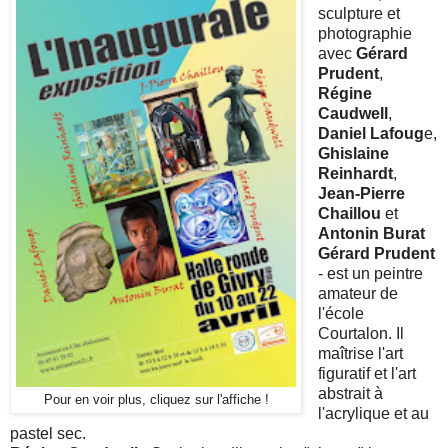
sculpture et
photographie
avec
Gérard
Prudent
,
Régine
Caudwell
,
Daniel Lafoug
e,
Ghislaine
Reinhardt
,
Jean-Pierre
Chaillou
et
Antonin Burat
Gérard Prudent
- est un peintre
amateur de
l'école
Courtalon. Il
maîtrise l'art
figuratif et l'art
abstrait à
Pour en voir plus, cliquez sur l'affiche !
l'acrylique et au
pastel sec.