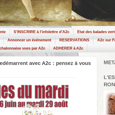
ante
S'INSCRIRE à l'infolettre d'A2c
Etat des balades ver
Annoncer un événement
RESERVATIONS
A2c sur
 chalonnaise vues par A2c
ADHERER à A2c
MET
redémarrent avec A2c : pensez à vous
L'E
RON