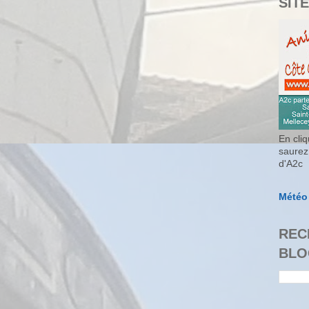
SITE
En cliq
saurez
d'A2c
Météo
REC
BLO