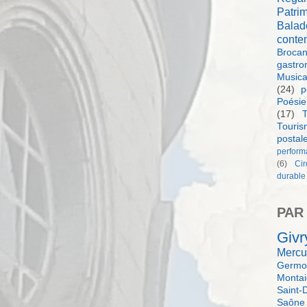
Patri
Balad
conte
Brocan
gastro
Music
(24)
p
Poésie
(17)
T
Touri
postal
perform
(6)
Ci
durable
PAR
Givr
Mercu
Germol
Monta
Saint-
Saône