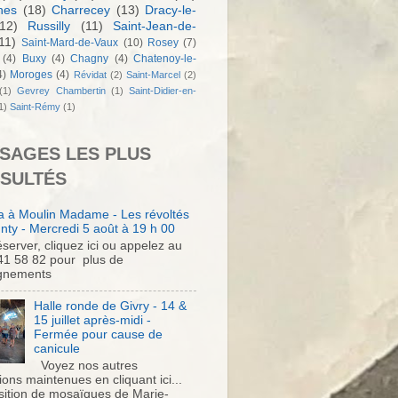
nes
(18)
Charrecey
(13)
Dracy-le-
12)
Russilly
(11)
Saint-Jean-de-
11)
Saint-Mard-de-Vaux
(10)
Rosey
(7)
(4)
Buxy
(4)
Chagny
(4)
Chatenoy-le-
4)
Moroges
(4)
Révidat
(2)
Saint-Marcel
(2)
(1)
Gevrey Chambertin
(1)
Saint-Didier-en-
1)
Saint-Rémy
(1)
SAGES LES PLUS
SULTÉS
 à Moulin Madame - Les révoltés
nty - Mercredi 5 août à 19 h 00
server, cliquez ici ou appelez au
41 58 82 pour plus de
gnements
Halle ronde de Givry - 14 &
15 juillet après-midi -
Fermée pour cause de
canicule
Voyez nos autres
ons maintenues en cliquant ici...
sition de mosaïques de Marie-