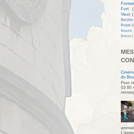
Fontai
Fort
(
Vaux
(
Barizey
Royal
(
Beaune
Bresse
(
MES
CON
Cinéma
du Bou
Pour ré
03 85 
rensei
animati
L'expo