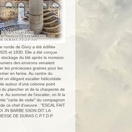
e ronde de Givry a été édifiée
1825 et 1830. Elle a été conçue
e stockage du blé après la moisson.
uniers des environs venaient
er les précieuses graines pour les
ormer en farine. Au centre du
t un élégant escalier hélicoïdale
ule autour d'une colonne point
i du plancher et de la charpente de
ure. Au sommet de l'escalier, on lit la
nte "carte de visite" du compagnon
 de ce chef d'oeuvre : "ESCAL FAIT
I JN BARBE SSON DIT LA
ESSE DE DURAS C.P.T.D.P.