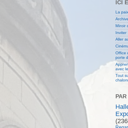
ICI 
La pai
Archiv
Miroir 
Inviter
Aller 
Cinéma
Office
porte 
Appren
avec l
Tout su
chalon
PAR
Hal
Expo
(236
Regar