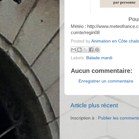
Pour
Météo : http://www.meteofrance.
comte/regin08
Posted by
Animation en Côte chal
Labels:
Balade mardi
Aucun commentaire:
Enregistrer un commentaire
Article plus récent
Inscription à :
Publier les comment