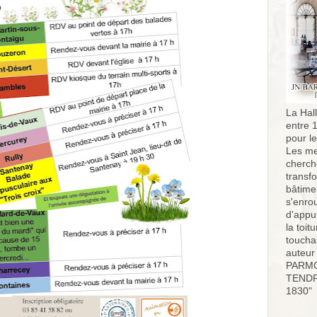
La Hall
entre 
pour l
Les me
cherch
transf
bâtimen
s'enro
d'appu
la toit
toucha
auteur
PARMO
TENDR
1830"