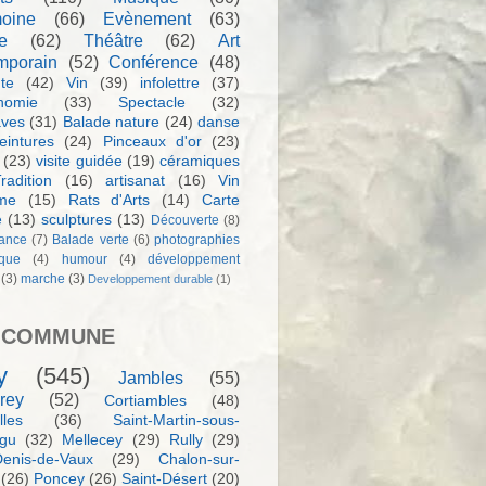
moine
(66)
Evènement
(63)
e
(62)
Théâtre
(62)
Art
mporain
(52)
Conférence
(48)
te
(42)
Vin
(39)
infolettre
(37)
nomie
(33)
Spectacle
(32)
aves
(31)
Balade nature
(24)
danse
eintures
(24)
Pinceaux d'or
(23)
(23)
visite guidée
(19)
céramiques
radition
(16)
artisanat
(16)
Vin
sme
(15)
Rats d'Arts
(14)
Carte
e
(13)
sculptures
(13)
Découverte
(8)
ance
(7)
Balade verte
(6)
photographies
rque
(4)
humour
(4)
développement
(3)
marche
(3)
Developpement durable
(1)
 COMMUNE
y
(545)
Jambles
(55)
rey
(52)
Cortiambles
(48)
les
(36)
Saint-Martin-sous-
igu
(32)
Mellecey
(29)
Rully
(29)
Denis-de-Vaux
(29)
Chalon-sur-
(26)
Poncey
(26)
Saint-Désert
(20)