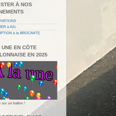
ISTER À NOS
NEMENTS
RVATIONS
ER à A2c
IPTION à la BROCANTE
A UNE EN CÔTE
LONNAISE EN 2025
 sur un ballon !