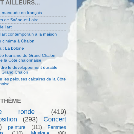
ET AILLEURS...
x manquée en français
es de Saône-et-Loire
de l'art
 l'art contemporain à la maison
au cinéma à Chalon
 : La bobine
 de tourisme du Grand Chalon,
de la Côte chalonnaise
dre le développement durable
e Grand Chalon
r les pelouses calcaires de la Côte
naise
 THÈME
le ronde
(419)
sition
(293)
Concert
)
peinture
(111)
Femmes
ts
(110)
Musique
(80)