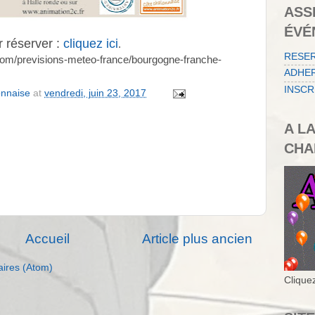
ASS
ÉVÉ
 réserver :
cliquez ici
.
RESE
com/previsions-meteo-france/bourgogne-franche-
ADHER
INSCR
onnaise
at
vendredi, juin 23, 2017
A L
CHA
Accueil
Article plus ancien
aires (Atom)
Cliquez