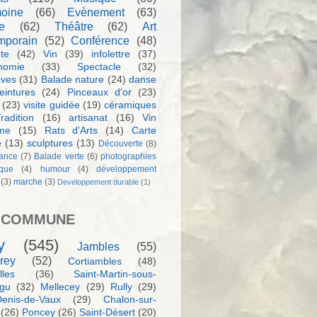
moine
(66)
Evènement
(63)
e
(62)
Théâtre
(62)
Art
mporain
(52)
Conférence
(48)
te
(42)
Vin
(39)
infolettre
(37)
nomie
(33)
Spectacle
(32)
aves
(31)
Balade nature
(24)
danse
eintures
(24)
Pinceaux d'or
(23)
(23)
visite guidée
(19)
céramiques
radition
(16)
artisanat
(16)
Vin
sme
(15)
Rats d'Arts
(14)
Carte
e
(13)
sculptures
(13)
Découverte
(8)
ance
(7)
Balade verte
(6)
photographies
rque
(4)
humour
(4)
développement
(3)
marche
(3)
Developpement durable
(1)
 COMMUNE
y
(545)
Jambles
(55)
rey
(52)
Cortiambles
(48)
les
(36)
Saint-Martin-sous-
igu
(32)
Mellecey
(29)
Rully
(29)
Denis-de-Vaux
(29)
Chalon-sur-
(26)
Poncey
(26)
Saint-Désert
(20)