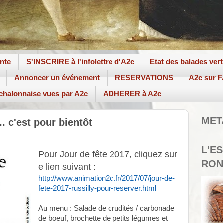
ante
S'INSCRIRE à l'infolettre d'A2c
Etat des balades ver
Annoncer un événement
RESERVATIONS
A2c sur
 chalonnaise vues par A2c
ADHERER à A2c
MET
.. c'est pour bientôt
L'E
Pour Jour de fête 2017, cliquez sur
RON
e lien suivant :
http://www.animation2c.fr/2017/07/jour-de-
fete-2017-russilly-pour-reserver.html
Au menu : Salade de crudités / carbonade
de boeuf, brochette de petits légumes et