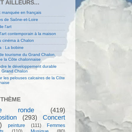
ET AILLEURS...
x manquée en français
es de Saône-et-Loire
de l'art
 l'art contemporain à la maison
au cinéma à Chalon
 : La bobine
 de tourisme du Grand Chalon,
de la Côte chalonnaise
dre le développement durable
e Grand Chalon
r les pelouses calcaires de la Côte
naise
 THÈME
le ronde
(419)
sition
(293)
Concert
)
peinture
(111)
Femmes
ts
(110)
Musique
(80)