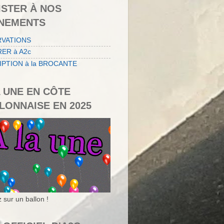
ISTER À NOS
NEMENTS
RVATIONS
ER à A2c
IPTION à la BROCANTE
A UNE EN CÔTE
LONNAISE EN 2025
 sur un ballon !