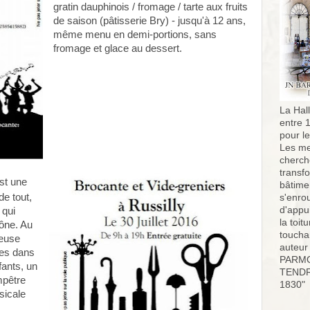
gratin dauphinois / fromage / tarte aux fruits
de saison (pâtisserie Bry) - jusqu'à 12 ans,
même menu en demi-portions, sans
fromage et glace au dessert.
La Hall
entre 
pour l
Les me
cherch
transf
st une
bâtimen
de tout,
s'enro
d'appu
 qui
la toit
aône. Au
toucha
meuse
auteur
tes dans
PARMO
fants, un
TENDR
mpêtre
1830"
sicale