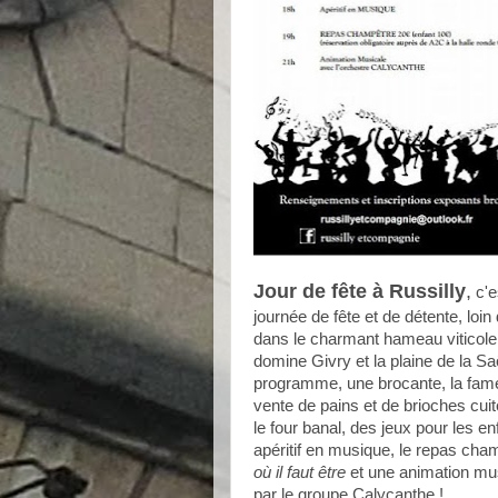
Jour de fête à Russilly
,
c'e
journée de fête et de détente, loin 
dans le charmant hameau viticole
domine Givry et la plaine de la S
programme, une brocante, la fa
vente de pains et de brioches cui
le four banal, des jeux pour les en
apéritif en musique, le repas cha
où il faut être
et une animation mu
par le groupe Calycanthe !