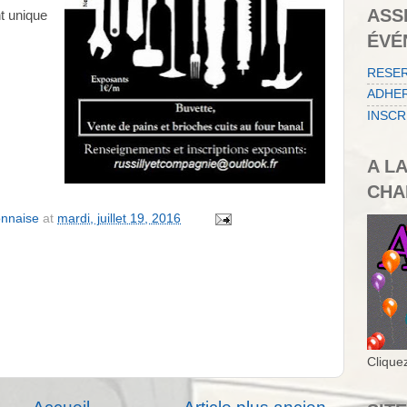
ASS
t unique
ÉVÉ
RESE
ADHER
INSCR
A L
CHA
onnaise
at
mardi, juillet 19, 2016
Cliquez