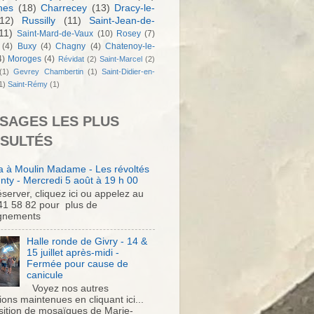
nes
(18)
Charrecey
(13)
Dracy-le-
12)
Russilly
(11)
Saint-Jean-de-
11)
Saint-Mard-de-Vaux
(10)
Rosey
(7)
(4)
Buxy
(4)
Chagny
(4)
Chatenoy-le-
4)
Moroges
(4)
Révidat
(2)
Saint-Marcel
(2)
(1)
Gevrey Chambertin
(1)
Saint-Didier-en-
1)
Saint-Rémy
(1)
SAGES LES PLUS
SULTÉS
 à Moulin Madame - Les révoltés
nty - Mercredi 5 août à 19 h 00
server, cliquez ici ou appelez au
41 58 82 pour plus de
gnements
Halle ronde de Givry - 14 &
15 juillet après-midi -
Fermée pour cause de
canicule
Voyez nos autres
ons maintenues en cliquant ici...
sition de mosaïques de Marie-