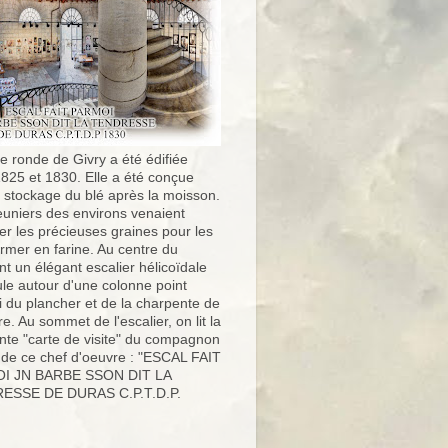
e ronde de Givry a été édifiée
1825 et 1830. Elle a été conçue
e stockage du blé après la moisson.
uniers des environs venaient
er les précieuses graines pour les
ormer en farine. Au centre du
t un élégant escalier hélicoïdale
ule autour d'une colonne point
i du plancher et de la charpente de
ure. Au sommet de l'escalier, on lit la
nte "carte de visite" du compagnon
 de ce chef d'oeuvre : "ESCAL FAIT
I JN BARBE SSON DIT LA
ESSE DE DURAS C.P.T.D.P.