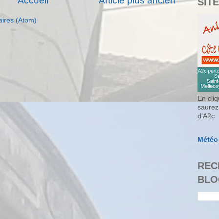
Accueil
Article plus ancien
SITE
aires (Atom)
En cliq
saurez
d'A2c
Météo
REC
BLO