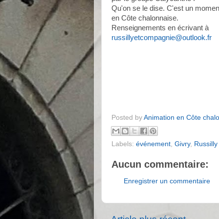
Qu'on se le dise. C'est un momen
en Côte chalonnaise.
Renseignements en écrivant à
russillyetcompagnie@outlook.fr
Posted by
Animation en Côte chal
Labels:
événement
,
Givry
,
Russilly
Aucun commentaire:
Enregistrer un commentaire