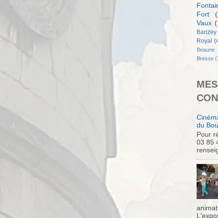
Fontai
Fort
(
Vaux
(
Barizey
Royal
(
Beaune
Bresse
(
MES
CON
Cinéma
du Bou
Pour ré
03 85 
rensei
animati
L'expo