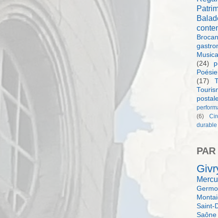
Patri
Balad
conte
Brocan
gastro
Music
(24)
p
Poésie
(17)
T
Touri
postal
perform
(6)
Ci
durable
PAR
Givr
Mercu
Germol
Monta
Saint-
Saône