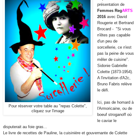
présentation de 
Femmes Reg
ARTS
2016
 avec David 
Rougerie et Bertrand 
Brocard -  "Si vous 
n'êtes pas capable 
d'un peu de 
sorcellerie, ce n'est 
pas la peine de vous 
mêler de cuisine". 
Sidonie Gabrielle 
Colette (1873-1954).  
A l'invitation d'A2c, 
Bruno Fabris relève 
le défi.
Ici, pas de homard à 
Pour réserver votre table au "repas Colette",
l'Armoricaine, ou de 
cliquez sur l'image
boeuf stroganoff où 
le caviar le 
disputerait au foie gras... 
Le livre de recettes de Pauline, la cuisinière et gouvernante de Colette 