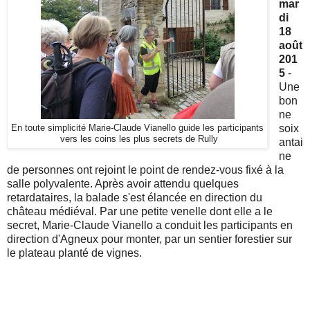
mar
di
18
août
201
5
-
Une
bon
ne
soix
En toute simplicité Marie-Claude Vianello guide les participants
vers les coins les plus secrets de Rully
antai
ne
de personnes ont rejoint le point de rendez-vous fixé à la
salle polyvalente. Après avoir attendu quelques
retardataires, la balade s'est élancée en direction du
château médiéval. Par une petite venelle dont elle a le
secret, Marie-Claude Vianello a conduit les participants en
direction d'Agneux pour monter, par un sentier forestier sur
le plateau planté de vignes.