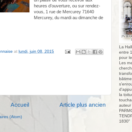
un plaisir de vous recevoir aux
heures d’ouverture, ou sur rendez-
vous, 1 rue de Mercurey 71640
Mercurey, du mardi au dimanche de
La Hall
onnaise
at
lundi, juin 08, 2015
entre 
pour l
Les me
cherch
transf
bâtimen
s'enro
d'appu
la toit
toucha
Accueil
Article plus ancien
auteur
PARMO
TENDR
aires (Atom)
1830"