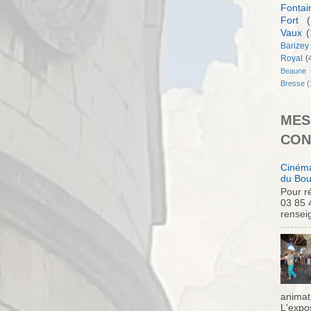
Fontai
Fort
(
Vaux
(
Barizey
Royal
(
Beaune
Bresse
(
MES
CON
Cinéma
du Bou
Pour ré
03 85 
rensei
animati
L'expo