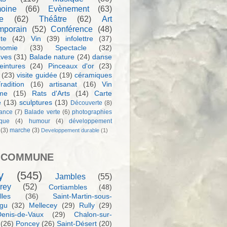
moine
(66)
Evènement
(63)
e
(62)
Théâtre
(62)
Art
mporain
(52)
Conférence
(48)
te
(42)
Vin
(39)
infolettre
(37)
nomie
(33)
Spectacle
(32)
aves
(31)
Balade nature
(24)
danse
eintures
(24)
Pinceaux d'or
(23)
(23)
visite guidée
(19)
céramiques
radition
(16)
artisanat
(16)
Vin
sme
(15)
Rats d'Arts
(14)
Carte
e
(13)
sculptures
(13)
Découverte
(8)
ance
(7)
Balade verte
(6)
photographies
rque
(4)
humour
(4)
développement
(3)
marche
(3)
Developpement durable
(1)
 COMMUNE
y
(545)
Jambles
(55)
rey
(52)
Cortiambles
(48)
les
(36)
Saint-Martin-sous-
igu
(32)
Mellecey
(29)
Rully
(29)
Denis-de-Vaux
(29)
Chalon-sur-
(26)
Poncey
(26)
Saint-Désert
(20)