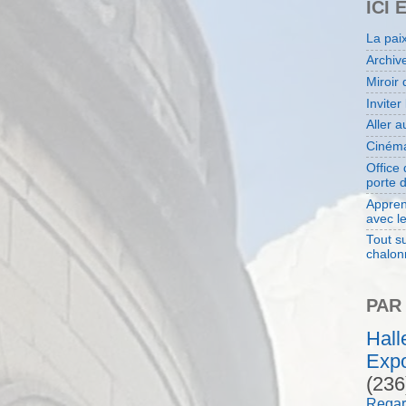
ICI 
La pai
Archiv
Miroir 
Inviter
Aller 
Cinéma
Office
porte 
Appren
avec l
Tout su
chalon
PAR
Hal
Expo
(236
Regar