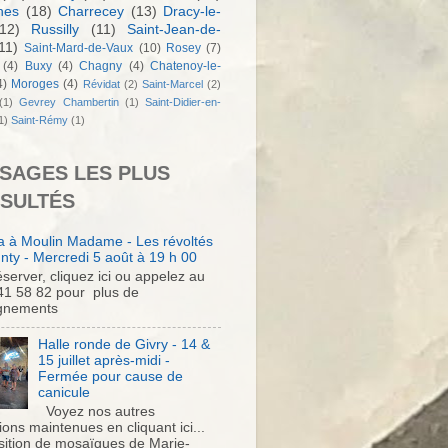
nes
(18)
Charrecey
(13)
Dracy-le-
12)
Russilly
(11)
Saint-Jean-de-
11)
Saint-Mard-de-Vaux
(10)
Rosey
(7)
(4)
Buxy
(4)
Chagny
(4)
Chatenoy-le-
4)
Moroges
(4)
Révidat
(2)
Saint-Marcel
(2)
(1)
Gevrey Chambertin
(1)
Saint-Didier-en-
1)
Saint-Rémy
(1)
SAGES LES PLUS
SULTÉS
 à Moulin Madame - Les révoltés
nty - Mercredi 5 août à 19 h 00
server, cliquez ici ou appelez au
41 58 82 pour plus de
gnements
Halle ronde de Givry - 14 &
15 juillet après-midi -
Fermée pour cause de
canicule
Voyez nos autres
ons maintenues en cliquant ici...
sition de mosaïques de Marie-