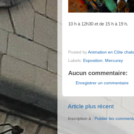
10 h à 12h30 et de 15 h à 19 h.
Posted by
Animation en Côte chal
Labels:
Exposition
,
Mercurey
Aucun commentaire:
Enregistrer un commentaire
Article plus récent
Inscription à :
Publier les comment