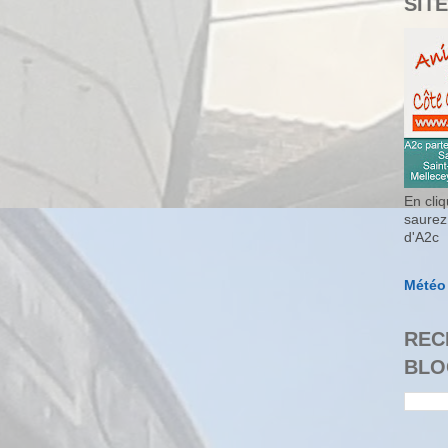
SITE
En cliq
saurez
d'A2c
Météo
REC
BLO