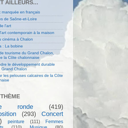
ET AILLEURS...
x manquée en français
es de Saône-et-Loire
de l'art
 l'art contemporain à la maison
au cinéma à Chalon
 : La bobine
 de tourisme du Grand Chalon,
de la Côte chalonnaise
dre le développement durable
e Grand Chalon
r les pelouses calcaires de la Côte
naise
 THÈME
le ronde
(419)
sition
(293)
Concert
)
peinture
(111)
Femmes
ts
(110)
Musique
(80)