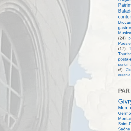
Patri
Balad
conte
Brocan
gastro
Music
(24)
p
Poésie
(17)
T
Touri
postal
perform
(6)
Ci
durable
PAR
Givr
Mercu
Germol
Monta
Saint-
Saône