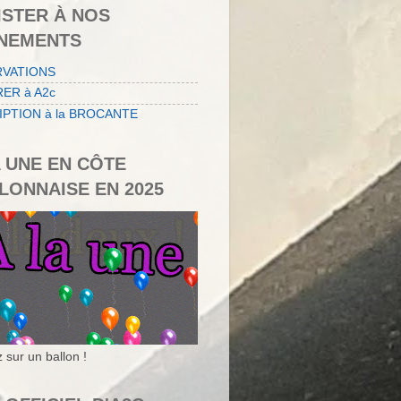
ISTER À NOS
NEMENTS
RVATIONS
ER à A2c
IPTION à la BROCANTE
A UNE EN CÔTE
LONNAISE EN 2025
 sur un ballon !