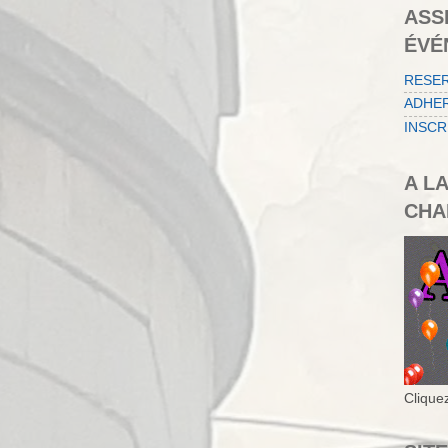
ASS
ÉVÉ
RESE
ADHER
INSCR
A L
CHA
Cliquez