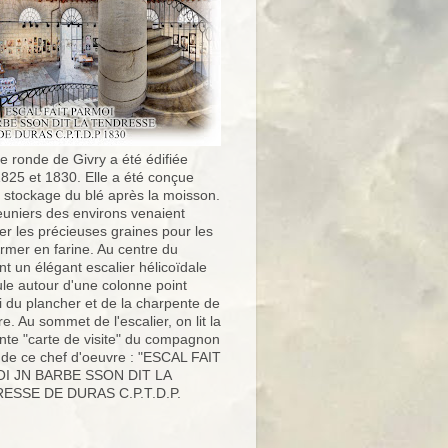
e ronde de Givry a été édifiée
1825 et 1830. Elle a été conçue
e stockage du blé après la moisson.
uniers des environs venaient
er les précieuses graines pour les
ormer en farine. Au centre du
t un élégant escalier hélicoïdale
ule autour d'une colonne point
i du plancher et de la charpente de
ure. Au sommet de l'escalier, on lit la
nte "carte de visite" du compagnon
 de ce chef d'oeuvre : "ESCAL FAIT
I JN BARBE SSON DIT LA
ESSE DE DURAS C.P.T.D.P.