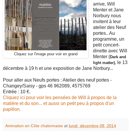
arrive, Will
Menter et Jane
Norbury nous
invitent à leur
atelier des Neuf
portes.. Au
programme, un
petit concert-
dinette avec Will
Cliquez sur l'image pour voir en grand
Menter (
Dark and 
, le 13
light matter)
décembre à 19 h et une exposition de Jane Norbury...
Pour aller aux Neufs portes : Atelier des neuf portes -
Changey/Saisy - gps 46 962089, 4575769
Entrée : 10 €.
Cliquez ici pour voir les pensées de Will à propos de la
matière et du son... et aussi un petit peu à propos d'un
papillon.
Animation en Côte chalonnaise
at
lundi, décembre 08, 2014