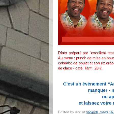
Dîner préparé par l’excellent res
Au menu : punch de mise en bouch
colombo de poulet et son riz créo
de glace - café. Tarif : 28 €.
C’est un évènement “A
manquer - I
ou app
et laissez votr
Posted by
A2c
at
samedi, mars 16