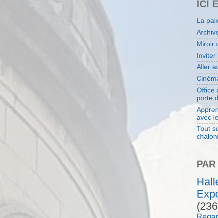
ICI 
La pai
Archiv
Miroir 
Inviter
Aller 
Cinéma
Office
porte 
Appren
avec l
Tout su
chalon
PAR
Hal
Expo
(236
Regar