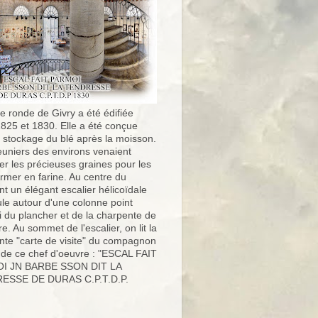
e ronde de Givry a été édifiée
1825 et 1830. Elle a été conçue
e stockage du blé après la moisson.
uniers des environs venaient
er les précieuses graines pour les
ormer en farine. Au centre du
t un élégant escalier hélicoïdale
ule autour d'une colonne point
i du plancher et de la charpente de
ure. Au sommet de l'escalier, on lit la
nte "carte de visite" du compagnon
 de ce chef d'oeuvre : "ESCAL FAIT
I JN BARBE SSON DIT LA
ESSE DE DURAS C.P.T.D.P.