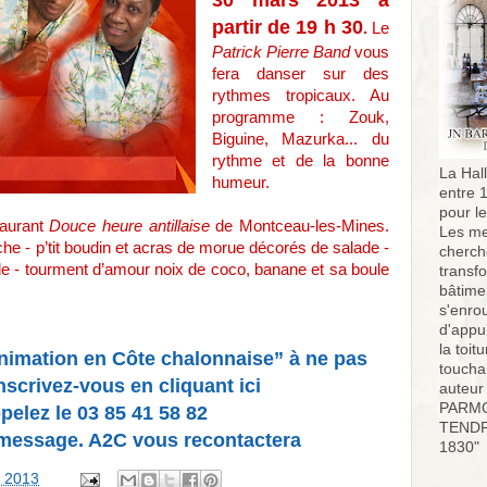
30 mars 2013 à
partir de 19 h 30
.
Le
Patrick Pierre Band
vous
fera danser sur des
rythmes tropicaux. Au
programme : Zouk,
Biguine, Mazurka... du
rythme et de la bonne
La Hall
humeur.
entre 
pour l
taurant
Douce heure antillaise
de Montceau-les-Mines.
Les me
e - p’tit boudin et acras de morue décorés de salade -
cherch
le - tourment d’amour noix de coco, banane et sa boule
transf
bâtimen
s'enro
d'appu
la toit
nimation en Côte chalonnaise” à ne pas
toucha
nscrivez-vous en cliquant ici
auteur
PARMO
elez le 03 85 41 58 82
TENDR
e message. A2C vous recontactera
1830"
, 2013