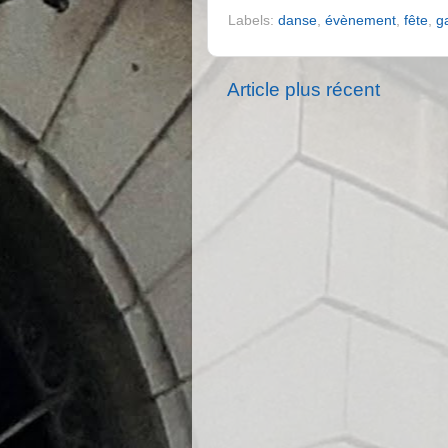
Labels:
danse
,
évènement
,
fête
,
g
Article plus récent