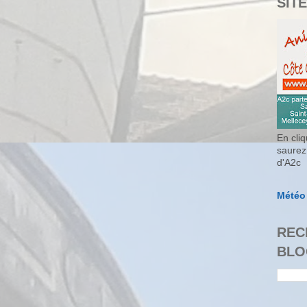
SITE
En cliq
saurez
d'A2c
Météo
REC
BLO