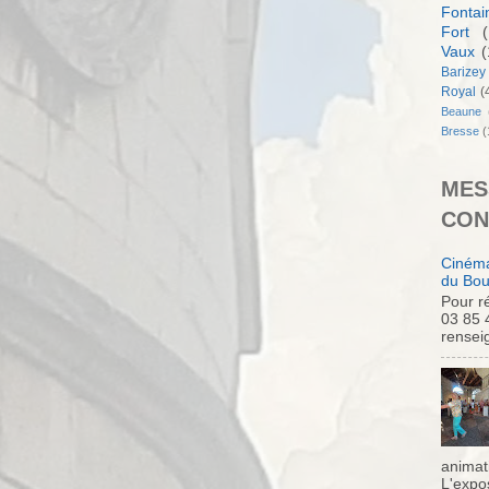
Fontai
Fort
(
Vaux
(
Barizey
Royal
(
Beaune
Bresse
(
MES
CON
Cinéma
du Bou
Pour ré
03 85 
rensei
animati
L'expo