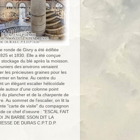
e ronde de Givry a été édifiée
1825 et 1830. Elle a été conçue
e stockage du blé après la moisson.
uniers des environs venaient
er les précieuses graines pour les
ormer en farine. Au centre du
t un élégant escalier hélicoïdale
ule autour d'une colonne point
i du plancher et de la charpente de
ure. Au sommet de l'escalier, on lit la
nte "carte de visite" du compagnon
 de ce chef d'oeuvre : "ESCAL FAIT
I JN BARBE SSON DIT LA
ESSE DE DURAS C.P.T.D.P.