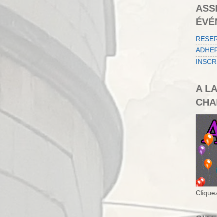
ASS
ÉVÉ
RESE
ADHER
INSCR
A L
CHA
Cliquez