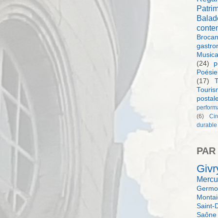
Patri
Balad
conte
Brocan
gastro
Music
(24)
p
Poésie
(17)
T
Touri
postal
perform
(6)
Ci
durable
PAR
Givr
Mercu
Germol
Monta
Saint-
Saône