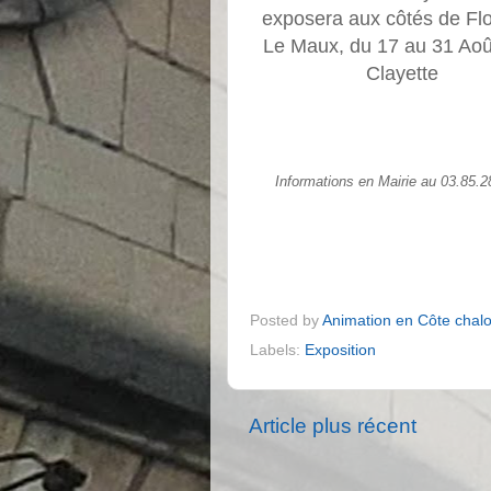
exposera aux côtés de Fl
Le Maux, du 17 au 31 Aoû
Clayette
Informations en Mairie au 03.85.2
Posted by
Animation en Côte chal
Labels:
Exposition
Article plus récent