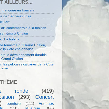
ET AILLEURS...
x manquée en français
es de Saône-et-Loire
de l'art
 l'art contemporain à la maison
au cinéma à Chalon
 : La bobine
 de tourisme du Grand Chalon,
de la Côte chalonnaise
dre le développement durable
e Grand Chalon
r les pelouses calcaires de la Côte
naise
 THÈME
le ronde
(419)
sition
(293)
Concert
)
peinture
(111)
Femmes
ts
(110)
Musique
(80)