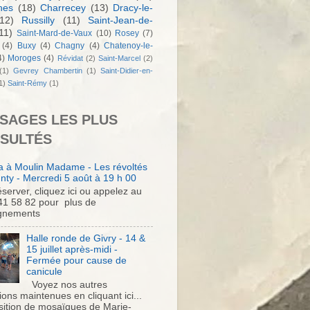
nes
(18)
Charrecey
(13)
Dracy-le-
12)
Russilly
(11)
Saint-Jean-de-
11)
Saint-Mard-de-Vaux
(10)
Rosey
(7)
(4)
Buxy
(4)
Chagny
(4)
Chatenoy-le-
4)
Moroges
(4)
Révidat
(2)
Saint-Marcel
(2)
(1)
Gevrey Chambertin
(1)
Saint-Didier-en-
1)
Saint-Rémy
(1)
SAGES LES PLUS
SULTÉS
 à Moulin Madame - Les révoltés
nty - Mercredi 5 août à 19 h 00
server, cliquez ici ou appelez au
41 58 82 pour plus de
gnements
Halle ronde de Givry - 14 &
15 juillet après-midi -
Fermée pour cause de
canicule
Voyez nos autres
ons maintenues en cliquant ici...
sition de mosaïques de Marie-