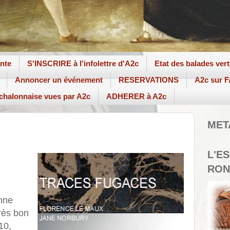
ante
S'INSCRIRE à l'infolettre d'A2c
Etat des balades ver
Annoncer un événement
RESERVATIONS
A2c sur
 chalonnaise vues par A2c
ADHERER à A2c
MET
L'E
RON
enne
très bon
10,