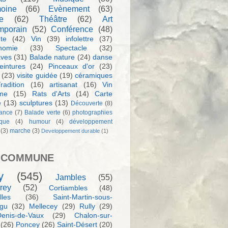
moine
(66)
Evènement
(63)
e
(62)
Théâtre
(62)
Art
mporain
(52)
Conférence
(48)
te
(42)
Vin
(39)
infolettre
(37)
nomie
(33)
Spectacle
(32)
aves
(31)
Balade nature
(24)
danse
eintures
(24)
Pinceaux d'or
(23)
(23)
visite guidée
(19)
céramiques
radition
(16)
artisanat
(16)
Vin
sme
(15)
Rats d'Arts
(14)
Carte
e
(13)
sculptures
(13)
Découverte
(8)
ance
(7)
Balade verte
(6)
photographies
rque
(4)
humour
(4)
développement
(3)
marche
(3)
Developpement durable
(1)
 COMMUNE
y
(545)
Jambles
(55)
rey
(52)
Cortiambles
(48)
les
(36)
Saint-Martin-sous-
igu
(32)
Mellecey
(29)
Rully
(29)
Denis-de-Vaux
(29)
Chalon-sur-
(26)
Poncey
(26)
Saint-Désert
(20)