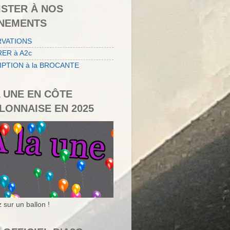
ISTER À NOS
NEMENTS
RVATIONS
ER à A2c
IPTION à la BROCANTE
A UNE EN CÔTE
LONNAISE EN 2025
 sur un ballon !