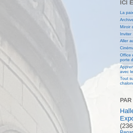
ICI 
La pai
Archiv
Miroir 
Inviter
Aller 
Cinéma
Office
porte 
Appren
avec l
Tout su
chalon
PAR
Hal
Expo
(236
Regar