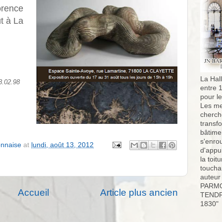
orence
t à La
La Hall
8.02.98
entre 
pour l
Les me
cherch
transf
bâtimen
s'enro
onnaise
at
lundi, août 13, 2012
d'appu
la toit
toucha
auteur
PARMO
Accueil
Article plus ancien
TENDR
1830"