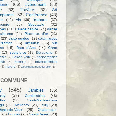
moine
(66)
Evènement
(63)
e
(62)
Théâtre
(62)
Art
mporain
(52)
Conférence
(48)
te
(42)
Vin
(39)
infolettre
(37)
nomie
(33)
Spectacle
(32)
aves
(31)
Balade nature
(24)
danse
eintures
(24)
Pinceaux d'or
(23)
(23)
visite guidée
(19)
céramiques
radition
(16)
artisanat
(16)
Vin
sme
(15)
Rats d'Arts
(14)
Carte
e
(13)
sculptures
(13)
Découverte
(8)
ance
(7)
Balade verte
(6)
photographies
rque
(4)
humour
(4)
développement
(3)
marche
(3)
Developpement durable
(1)
 COMMUNE
y
(545)
Jambles
(55)
rey
(52)
Cortiambles
(48)
les
(36)
Saint-Martin-sous-
igu
(32)
Mellecey
(29)
Rully
(29)
Denis-de-Vaux
(29)
Chalon-sur-
(26)
Poncey
(26)
Saint-Désert
(20)