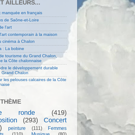
ET AILLEURS...
x manquée en français
es de Saône-et-Loire
de l'art
 l'art contemporain à la maison
au cinéma à Chalon
 : La bobine
 de tourisme du Grand Chalon,
de la Côte chalonnaise
dre le développement durable
e Grand Chalon
r les pelouses calcaires de la Côte
naise
 THÈME
le ronde
(419)
sition
(293)
Concert
)
peinture
(111)
Femmes
ts
(110)
Musique
(80)