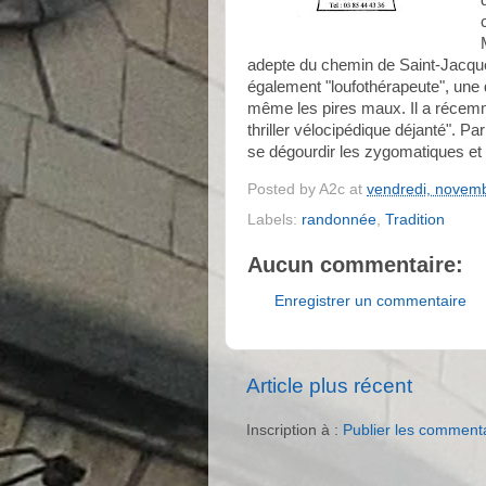
adepte du chemin de Saint-Jacque
également "loufothérapeute", une di
même les pires maux. Il a récemmen
thriller vélocipédique déjanté". 
se dégourdir les zygomatiques e
Posted by
A2c
at
vendredi, novem
Labels:
randonnée
,
Tradition
Aucun commentaire:
Enregistrer un commentaire
Article plus récent
Inscription à :
Publier les comment