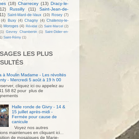
nes
(18)
Charrecey
(13)
Dracy-le-
12)
Russilly
(11)
Saint-Jean-de-
11)
Saint-Mard-de-Vaux
(10)
Rosey
(7)
(4)
Buxy
(4)
Chagny
(4)
Chatenoy-le-
4)
Moroges
(4)
Révidat
(2)
Saint-Marcel
(2)
(1)
Gevrey Chambertin
(1)
Saint-Didier-en-
1)
Saint-Rémy
(1)
SAGES LES PLUS
SULTÉS
 à Moulin Madame - Les révoltés
nty - Mercredi 5 août à 19 h 00
server, cliquez ici ou appelez au
41 58 82 pour plus de
gnements
Halle ronde de Givry - 14 &
15 juillet après-midi -
Fermée pour cause de
canicule
Voyez nos autres
ons maintenues en cliquant ici...
sition de mosaïques de Marie-