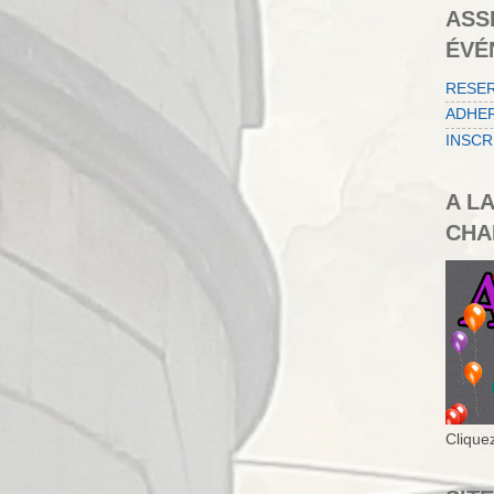
ASS
ÉVÉ
RESE
ADHER
INSCR
A L
CHA
Cliquez