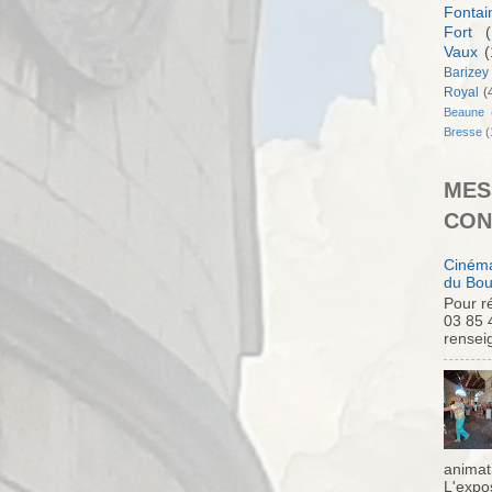
Fontai
Fort
(
Vaux
(
Barizey
Royal
(
Beaune
Bresse
(
MES
CON
Cinéma
du Bou
Pour ré
03 85 
rensei
animati
L'expo