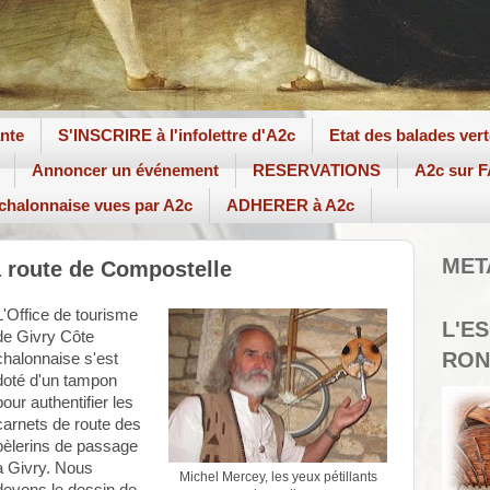
ante
S'INSCRIRE à l'infolettre d'A2c
Etat des balades ver
Annoncer un événement
RESERVATIONS
A2c sur
 chalonnaise vues par A2c
ADHERER à A2c
MET
 route de Compostelle
L'Office de tourisme
L'E
de Givry Côte
RON
chalonnaise s'est
doté d'un tampon
pour authentifier les
carnets de route des
pèlerins de passage
à Givry. Nous
Michel Mercey, les yeux pétillants