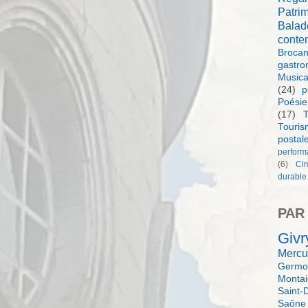
Patri
Balad
conte
Brocan
gastro
Music
(24)
p
Poésie
(17)
T
Touri
postal
perform
(6)
Ci
durable
PAR
Givr
Mercu
Germol
Monta
Saint-
Saône