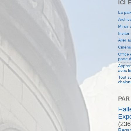
ICI 
La pai
Archiv
Miroir 
Inviter
Aller 
Cinéma
Office
porte 
Appren
avec l
Tout su
chalon
PAR
Hal
Expo
(236
Regar