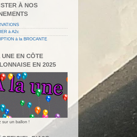
ISTER À NOS
NEMENTS
RVATIONS
ER à A2c
IPTION à la BROCANTE
A UNE EN CÔTE
LONNAISE EN 2025
 sur un ballon !