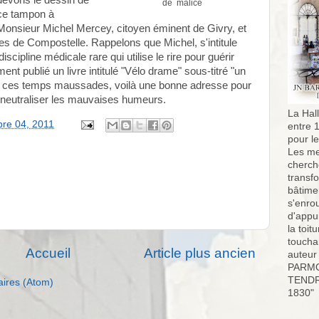
devons le dessin de
de malice
ce tampon à
Monsieur Michel Mercey, citoyen éminent de Givry, et
s de Compostelle. Rappelons que Michel, s'intitule
scipline médicale rare qui utilise le rire pour guérir
t publié un livre intitulé "Vélo drame" sous-titré "un
Par ces temps maussades, voilà une bonne adresse pour
t neutraliser les mauvaises humeurs.
La Hall
bre 04, 2011
entre 
pour l
Les me
cherch
transf
bâtimen
s'enro
d'appu
la toit
toucha
Accueil
Article plus ancien
auteur
PARMO
TENDR
aires (Atom)
1830"