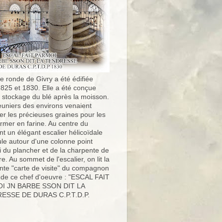
e ronde de Givry a été édifiée
1825 et 1830. Elle a été conçue
e stockage du blé après la moisson.
uniers des environs venaient
er les précieuses graines pour les
ormer en farine. Au centre du
t un élégant escalier hélicoïdale
ule autour d'une colonne point
i du plancher et de la charpente de
ure. Au sommet de l'escalier, on lit la
nte "carte de visite" du compagnon
 de ce chef d'oeuvre : "ESCAL FAIT
I JN BARBE SSON DIT LA
ESSE DE DURAS C.P.T.D.P.