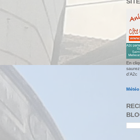
SITE
En cliq
saurez
d'A2c
Météo
REC
BLO