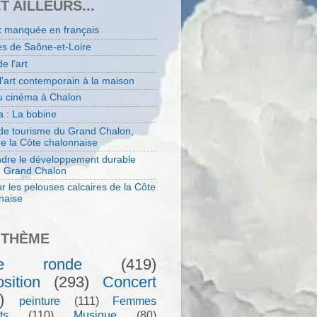
ET AILLEURS...
x manquée en français
es de Saône-et-Loire
de l'art
 l'art contemporain à la maison
au cinéma à Chalon
 : La bobine
 de tourisme du Grand Chalon,
de la Côte chalonnaise
dre le développement durable
e Grand Chalon
r les pelouses calcaires de la Côte
naise
 THÈME
le ronde
(419)
sition
(293)
Concert
)
peinture
(111)
Femmes
ts
(110)
Musique
(80)