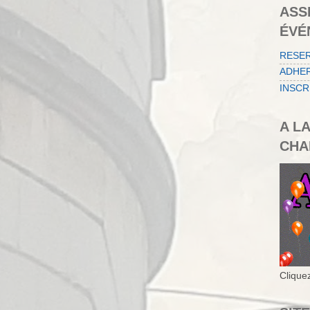
ASS
ÉVÉ
RESE
ADHER
INSCR
A L
CHA
Cliquez