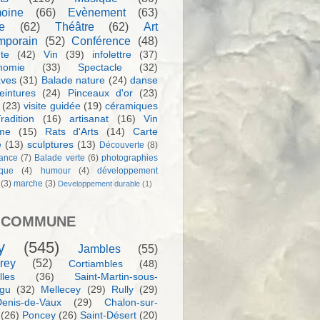
moine
(66)
Evènement
(63)
e
(62)
Théâtre
(62)
Art
mporain
(52)
Conférence
(48)
te
(42)
Vin
(39)
infolettre
(37)
nomie
(33)
Spectacle
(32)
aves
(31)
Balade nature
(24)
danse
eintures
(24)
Pinceaux d'or
(23)
(23)
visite guidée
(19)
céramiques
radition
(16)
artisanat
(16)
Vin
sme
(15)
Rats d'Arts
(14)
Carte
e
(13)
sculptures
(13)
Découverte
(8)
ance
(7)
Balade verte
(6)
photographies
rque
(4)
humour
(4)
développement
(3)
marche
(3)
Developpement durable
(1)
 COMMUNE
y
(545)
Jambles
(55)
rey
(52)
Cortiambles
(48)
les
(36)
Saint-Martin-sous-
igu
(32)
Mellecey
(29)
Rully
(29)
Denis-de-Vaux
(29)
Chalon-sur-
(26)
Poncey
(26)
Saint-Désert
(20)