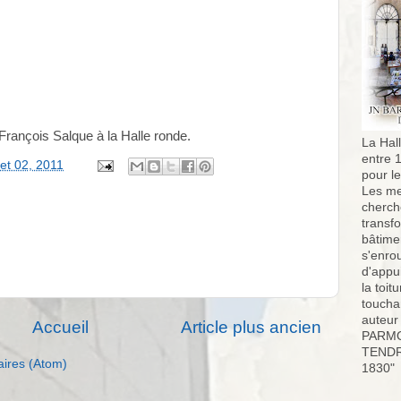
rançois Salque à la Halle ronde.
La Hall
entre 
let 02, 2011
pour l
Les me
cherch
transf
bâtimen
s'enro
d'appu
la toit
toucha
auteur
Accueil
Article plus ancien
PARMO
TENDR
aires (Atom)
1830"