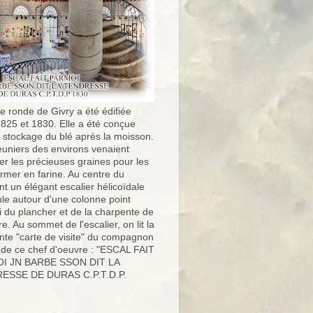
e ronde de Givry a été édifiée
1825 et 1830. Elle a été conçue
e stockage du blé après la moisson.
uniers des environs venaient
er les précieuses graines pour les
ormer en farine. Au centre du
t un élégant escalier hélicoïdale
ule autour d'une colonne point
i du plancher et de la charpente de
ure. Au sommet de l'escalier, on lit la
nte "carte de visite" du compagnon
 de ce chef d'oeuvre : "ESCAL FAIT
I JN BARBE SSON DIT LA
ESSE DE DURAS C.P.T.D.P.