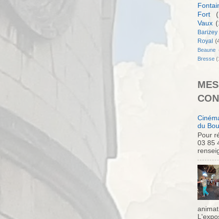
Fontai
Fort
(
Vaux
(
Barizey
Royal
(
Beaune
Bresse
(
MES
CON
Cinéma
du Bou
Pour ré
03 85 
rensei
animati
L'expo