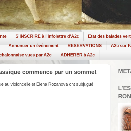
ante
S'INSCRIRE à l'infolettre d'A2c
Etat des balades ver
Annoncer un événement
RESERVATIONS
A2c sur
 chalonnaise vues par A2c
ADHERER à A2c
MET
classique commence par un sommet
ue au violoncelle et Elena Rozanova ont subjugué
L'E
RON