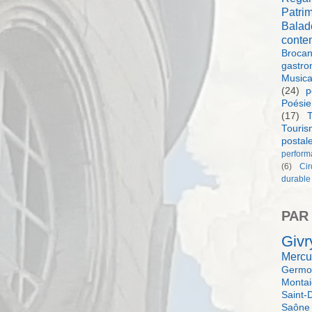
Patri
Balad
conte
Brocan
gastro
Music
(24)
p
Poésie
(17)
T
Touri
postal
perform
(6)
Ci
durable
PAR
Givr
Mercu
Germol
Monta
Saint-
Saône