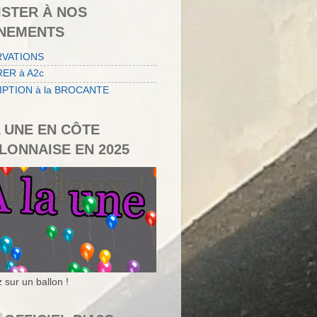
ISTER À NOS
NEMENTS
RVATIONS
ER à A2c
IPTION à la BROCANTE
A UNE EN CÔTE
LONNAISE EN 2025
 sur un ballon !