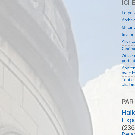
ICI 
La pai
Archiv
Miroir 
Inviter
Aller 
Cinéma
Office
porte 
Appren
avec l
Tout su
chalon
PAR
Hal
Expo
(236
Regar