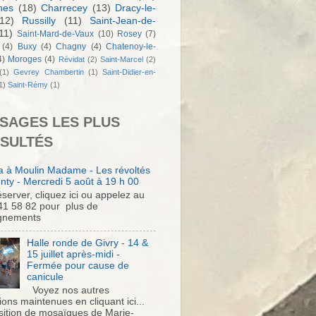
nes
(18)
Charrecey
(13)
Dracy-le-
12)
Russilly
(11)
Saint-Jean-de-
11)
Saint-Mard-de-Vaux
(10)
Rosey
(7)
(4)
Buxy
(4)
Chagny
(4)
Chatenoy-le-
4)
Moroges
(4)
Révidat
(2)
Saint-Marcel
(2)
(1)
Gevrey Chambertin
(1)
Saint-Didier-en-
1)
Saint-Rémy
(1)
SAGES LES PLUS
SULTÉS
 à Moulin Madame - Les révoltés
nty - Mercredi 5 août à 19 h 00
server, cliquez ici ou appelez au
41 58 82 pour plus de
gnements
Halle ronde de Givry - 14 &
15 juillet après-midi -
Fermée pour cause de
canicule
Voyez nos autres
ons maintenues en cliquant ici...
sition de mosaïques de Marie-