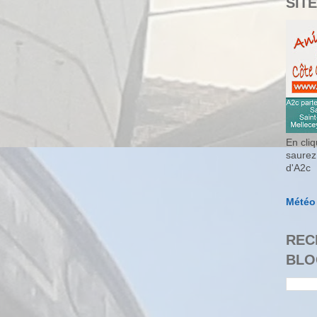
SITE
En cliq
saurez
d'A2c
Météo
REC
BLO