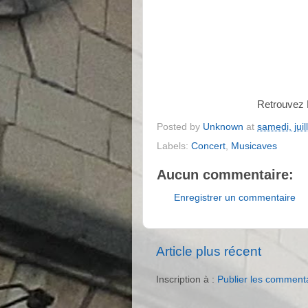
Retrouvez F
Posted by
Unknown
at
samedi, juil
Labels:
Concert
,
Musicaves
Aucun commentaire:
Enregistrer un commentaire
Article plus récent
Inscription à :
Publier les comment