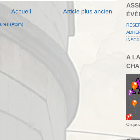
ASS
Accueil
Article plus ancien
ÉVÉ
aires (Atom)
RESE
ADHER
INSCR
A L
CHA
Cliquez