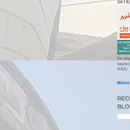
SITE
En cliq
saurez
d'A2c
Météo
REC
BLO