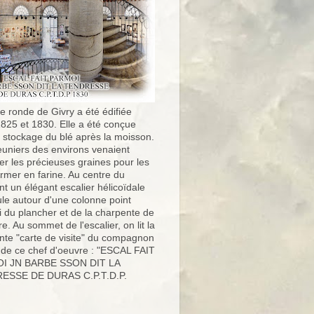
e ronde de Givry a été édifiée
1825 et 1830. Elle a été conçue
e stockage du blé après la moisson.
uniers des environs venaient
er les précieuses graines pour les
ormer en farine. Au centre du
t un élégant escalier hélicoïdale
ule autour d'une colonne point
i du plancher et de la charpente de
ure. Au sommet de l'escalier, on lit la
nte "carte de visite" du compagnon
 de ce chef d'oeuvre : "ESCAL FAIT
I JN BARBE SSON DIT LA
ESSE DE DURAS C.P.T.D.P.