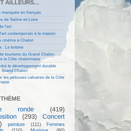
ET AILLEURS...
x manquée en français
es de Saône-et-Loire
de l'art
 l'art contemporain à la maison
au cinéma à Chalon
 : La bobine
 de tourisme du Grand Chalon,
de la Côte chalonnaise
dre le développement durable
e Grand Chalon
r les pelouses calcaires de la Côte
naise
 THÈME
le ronde
(419)
sition
(293)
Concert
)
peinture
(111)
Femmes
ts
(110)
Musique
(80)