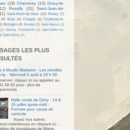
nes
(18)
Charrecey
(13)
Dracy-le-
12)
Russilly
(11)
Saint-Jean-de-
11)
Saint-Mard-de-Vaux
(10)
Rosey
(7)
(4)
Buxy
(4)
Chagny
(4)
Chatenoy-le-
4)
Moroges
(4)
Révidat
(2)
Saint-Marcel
(2)
(1)
Gevrey Chambertin
(1)
Saint-Didier-en-
1)
Saint-Rémy
(1)
SAGES LES PLUS
SULTÉS
 à Moulin Madame - Les révoltés
nty - Mercredi 5 août à 19 h 00
server, cliquez ici ou appelez au
41 58 82 pour plus de
gnements
Halle ronde de Givry - 14 &
15 juillet après-midi -
Fermée pour cause de
canicule
Voyez nos autres
ons maintenues en cliquant ici...
sition de mosaïques de Marie-