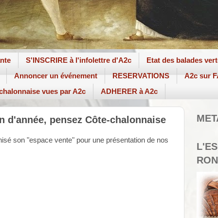
ante
S'INSCRIRE à l'infolettre d'A2c
Etat des balades ver
Annoncer un événement
RESERVATIONS
A2c sur
 chalonnaise vues par A2c
ADHERER à A2c
MET
in d'année, pensez Côte-chalonnaise
nisé son "espace vente" pour une présentation de nos
L'E
RON