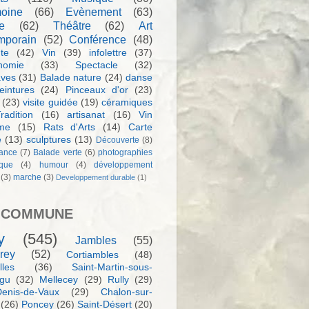
moine
(66)
Evènement
(63)
e
(62)
Théâtre
(62)
Art
mporain
(52)
Conférence
(48)
te
(42)
Vin
(39)
infolettre
(37)
nomie
(33)
Spectacle
(32)
aves
(31)
Balade nature
(24)
danse
eintures
(24)
Pinceaux d'or
(23)
(23)
visite guidée
(19)
céramiques
radition
(16)
artisanat
(16)
Vin
sme
(15)
Rats d'Arts
(14)
Carte
e
(13)
sculptures
(13)
Découverte
(8)
ance
(7)
Balade verte
(6)
photographies
rque
(4)
humour
(4)
développement
(3)
marche
(3)
Developpement durable
(1)
 COMMUNE
y
(545)
Jambles
(55)
rey
(52)
Cortiambles
(48)
les
(36)
Saint-Martin-sous-
igu
(32)
Mellecey
(29)
Rully
(29)
Denis-de-Vaux
(29)
Chalon-sur-
(26)
Poncey
(26)
Saint-Désert
(20)