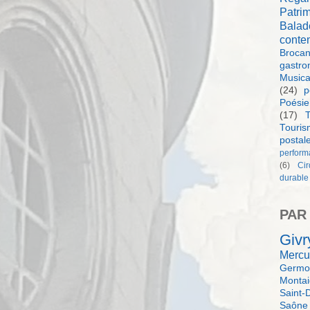
Patri
Balad
conte
Brocan
gastro
Music
(24)
p
Poésie
(17)
T
Touri
postal
perform
(6)
Ci
durable
PAR
Givr
Mercu
Germol
Monta
Saint-
Saône