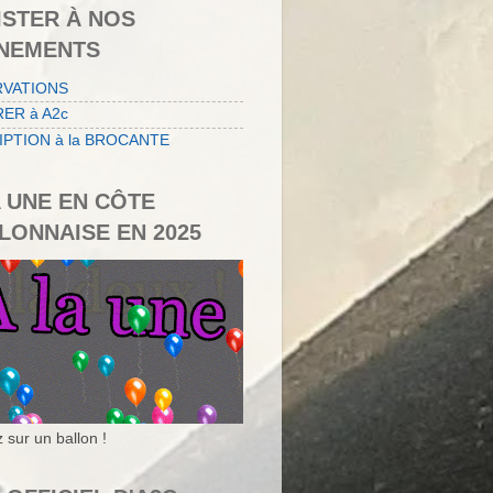
ISTER À NOS
NEMENTS
RVATIONS
ER à A2c
IPTION à la BROCANTE
A UNE EN CÔTE
LONNAISE EN 2025
 sur un ballon !