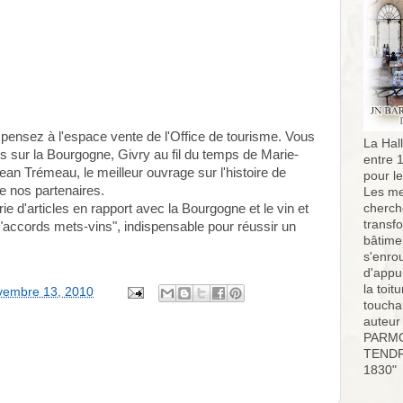
pensez à l'espace vente de l'Office de tourisme. Vous
La Hall
es sur la Bourgogne, Givry au fil du temps de Marie-
entre 
 Trémeau, le meilleur ouvrage sur l'histoire de
pour l
e nos partenaires.
Les me
e d'articles en rapport avec la Bourgogne et le vin et
cherch
transf
te "accords mets-vins", indispensable pour réussir un
bâtimen
s'enro
d'appu
la toit
vembre 13, 2010
toucha
auteur
PARMO
TENDR
1830"