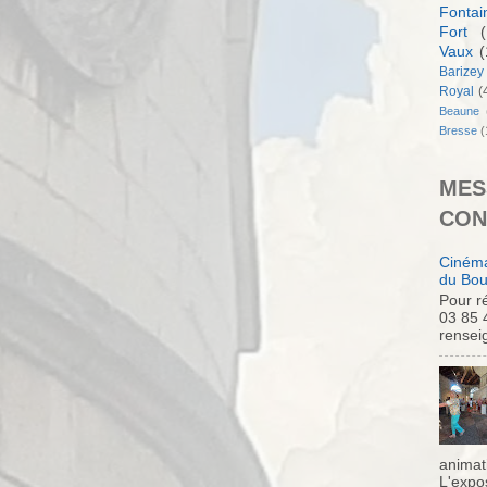
Fontai
Fort
(
Vaux
(
Barizey
Royal
(
Beaune
Bresse
(
MES
CON
Cinéma
du Bou
Pour ré
03 85 
rensei
animati
L'expo