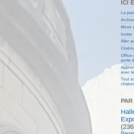
ICI 
La pai
Archiv
Miroir 
Inviter
Aller 
Cinéma
Office
porte 
Appren
avec l
Tout su
chalon
PAR
Hal
Expo
(236
Regar