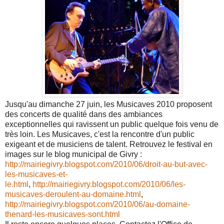
Jusqu'au dimanche 27 juin, les Musicaves 2010 proposent
des concerts de qualité dans des ambiances
exceptionnelles qui ravissent un public quelque fois venu de
très loin. Les Musicaves, c'est la rencontre d'un public
exigeant et de musiciens de talent. Retrouvez le festival en
images sur le blog municipal de Givry :
http://mairiegivry.blogspot.com/2010/06/droit-au-but-avec-
les-musicaves-et-
le.html
,
http://mairiegivry.blogspot.com/2010/06/les-
musicaves-deroulent-au-domaine.html
,
http://mairiegivry.blogspot.com/2010/06/au-domaine-
thenard-les-musicaves-sont.html