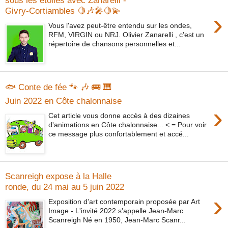
sous les étoiles avec Zanarelli -
Givry-Cortiambles ​🍋🎶🎤🍋💫
›
Vous l'avez peut-être entendu sur les ondes,
RFM, VIRGIN ou NRJ. Olivier Zanarelli , c'est un
répertoire de chansons personnelles et...
🐟 Conte de fée 🐾 🎶 🚌 🎹
Juin 2022 en Côte chalonnaise
›
Cet article vous donne accès à des dizaines
d'animations en Côte chalonnaise... < = Pour voir
ce message plus confortablement et accé...
Scanreigh expose à la Halle
ronde, du 24 mai au 5 juin 2022
›
Exposition d'art contemporain proposée par Art
Image - L'invité 2022 s'appelle Jean-Marc
Scanreigh Né en 1950, Jean-Marc Scanr...