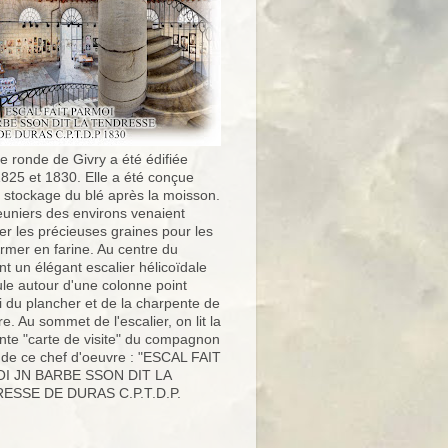
e ronde de Givry a été édifiée
1825 et 1830. Elle a été conçue
e stockage du blé après la moisson.
uniers des environs venaient
er les précieuses graines pour les
ormer en farine. Au centre du
t un élégant escalier hélicoïdale
ule autour d'une colonne point
i du plancher et de la charpente de
ure. Au sommet de l'escalier, on lit la
nte "carte de visite" du compagnon
 de ce chef d'oeuvre : "ESCAL FAIT
I JN BARBE SSON DIT LA
ESSE DE DURAS C.P.T.D.P.