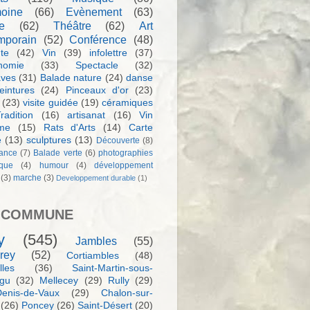
moine
(66)
Evènement
(63)
e
(62)
Théâtre
(62)
Art
mporain
(52)
Conférence
(48)
te
(42)
Vin
(39)
infolettre
(37)
nomie
(33)
Spectacle
(32)
aves
(31)
Balade nature
(24)
danse
eintures
(24)
Pinceaux d'or
(23)
(23)
visite guidée
(19)
céramiques
radition
(16)
artisanat
(16)
Vin
sme
(15)
Rats d'Arts
(14)
Carte
e
(13)
sculptures
(13)
Découverte
(8)
ance
(7)
Balade verte
(6)
photographies
rque
(4)
humour
(4)
développement
(3)
marche
(3)
Developpement durable
(1)
 COMMUNE
y
(545)
Jambles
(55)
rey
(52)
Cortiambles
(48)
les
(36)
Saint-Martin-sous-
igu
(32)
Mellecey
(29)
Rully
(29)
Denis-de-Vaux
(29)
Chalon-sur-
(26)
Poncey
(26)
Saint-Désert
(20)