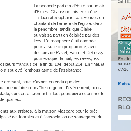
SITE
La seconde partie a débuté par un air
d'Ernest Chausson mis en scène :
Thi Lien et Stéphanie sont venues en
chantant de l'arrière de l'église, dans
la pénombre, tandis que Claire
suivait sa partition éclairée par des
leds. L'atmosphère était campée
pour la suite du programme, avec
des airs de Ravel, Fauré et Debussy
pour évoquer la nuit, les rêves, les
En cliq
iteurs français de la fin du 19e, début 20e. En final,
la
saurez
d'A2c
o a soulevé l'enthousiasme de l'assistance.
ause crémant, nous n'avons entendu que des
Météo
aut mieux faire connaître ce genre d'évènement, nous
ade, concert et crémant, il faut poursuivre et animer le
REC
e qualité...
BLO
ts aux artistes, à la maison Mascaro pour le prêt
ipalité de Jambles et à l'association de sauvegarde du