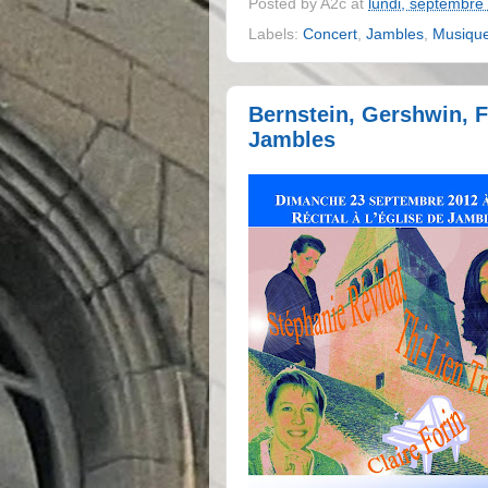
Posted by
A2c
at
lundi, septembre
Labels:
Concert
,
Jambles
,
Musiqu
Bernstein, Gershwin, F
Jambles