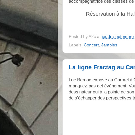
accompagnatrice des classes de 
Réservation à la Hal
Posted by
A2c
at
jeudi, septembre
Labels:
Concert
,
Jambles
La ligne Fractag au Ca
Luc Bernad expose au Carmel à 
manquez-pas cet évènement. Vous 
dessinateur qui à la pointe de so
de s'échapper des perspectives tro