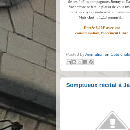
de ses fidèles
compagnons
Jimmy et Da
Vacheresse se fera le plaisir de vous inv
dans un voyage
malicieux au
pays de
Mais chut… 1,2,3 sommeil…
Entrée 8,00E avec une
consommation,
Placement Libre.
Posted by
Animation en Côte chal
Somptueux récital à J