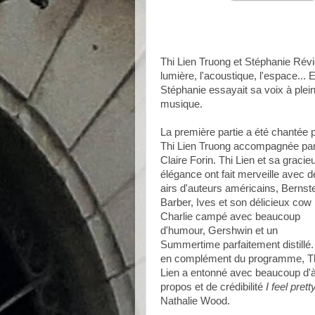
Thi Lien Truong et Stéphanie Révid
lumière, l'acoustique, l'espace... E
Stéphanie essayait sa voix à pleine
musique.
La première partie a été chantée 
Thi Lien Truong accompagnée pa
Claire Forin. Thi Lien et sa gracie
élégance ont fait merveille avec 
airs d'auteurs américains, Bernste
Barber, Ives et son délicieux cow
Charlie campé avec beaucoup
d'humour, Gershwin et un
Summertime parfaitement distillé.
en complément du programme, T
Lien a entonné avec beaucoup d'
propos et de crédibilité
I feel prett
Nathalie Wood.