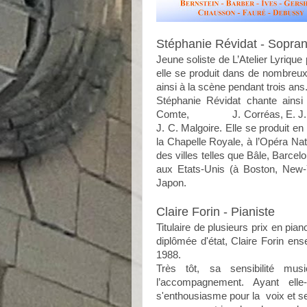
Stéphanie Révidat - Sopra
Jeune soliste de L’Atelier Lyriqu
elle se produit dans de nombreu
ainsi à la scène pendant trois ans.
Stéphanie Révidat chante ainsi 
Comte, J. Corréas, E. J. Mil
J. C. Malgoire. Elle se produit 
la Chapelle Royale, à l’Opéra Na
des villes telles que Bâle, Barce
aux Etats-Unis (à Boston, New-
Japon.
Claire Forin - Pianiste
Titulaire de plusieurs prix en p
diplômée d'état, Claire Forin e
1988.
Très tôt, sa sensibilité mu
l’accompagnement. Ayant ell
s'enthousiasme pour la
voix et 