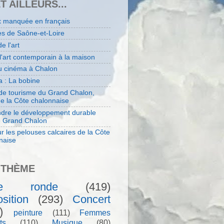
ET AILLEURS...
x manquée en français
es de Saône-et-Loire
de l'art
 l'art contemporain à la maison
au cinéma à Chalon
 : La bobine
 de tourisme du Grand Chalon,
de la Côte chalonnaise
dre le développement durable
e Grand Chalon
r les pelouses calcaires de la Côte
naise
 THÈME
le ronde
(419)
sition
(293)
Concert
)
peinture
(111)
Femmes
ts
(110)
Musique
(80)