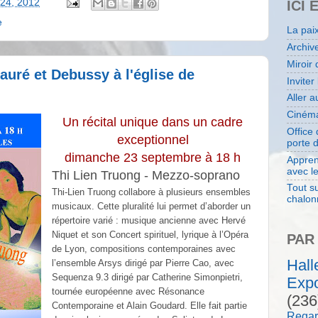
 24, 2012
ICI 
e
La pai
Archiv
Miroir 
auré et Debussy à l'église de
Inviter
Aller 
Cinéma
Un récital unique dans un cadre
Office
exceptionnel
porte 
dimanche 23 septembre à 18 h
Appren
avec l
Thi Lien Truong - Mezzo-soprano
Tout su
Thi-Lien Truong collabore à plusieurs ensembles
chalon
musicaux. Cette pluralité lui permet d’aborder un
répertoire varié : musique ancienne avec Hervé
Niquet et son Concert spirituel, lyrique à l’Opéra
PAR
de Lyon, compositions contemporaines avec
Hal
l’ensemble Arsys dirigé par Pierre Cao, avec
Sequenza 9.3 dirigé par Catherine Simonpietri,
Expo
tournée européenne avec Résonance
(236
Contemporaine et Alain Goudard. Elle fait partie
Regar