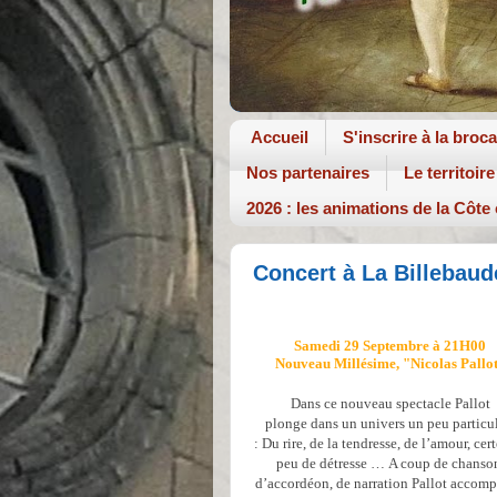
Accueil
S'inscrire à la broc
Nos partenaires
Le territoire
2026 : les animations de la Côte
Concert à La Billebaud
Samedi 29 Septembre à 21H00
Nouveau Millésime, "Nicolas Pallo
Dans ce nouveau spectacle Pallot
plonge
dans un univers un peu particul
:
Du rire, de la tendresse, de l’amour, cer
peu de détresse …
A coup de chanso
d’accordéon, de narration
Pallot accom