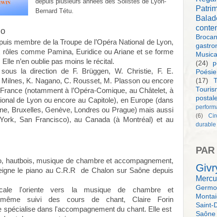
depuis plusieurs années des Solistes de Lyon-
Patri
Bernard Tétu.
Balad
conte
no
Brocan
e puis membre de la Troupe de l’Opéra National de Lyon,
gastro
x rôles comme Pamina, Euridice ou Ariane et se forme
Music
 Elle n’en oublie pas moins le récital.
(24)
p
sous la direction de F. Brüggen, W. Christie, F. E.
Poésie
(17)
T
nes, K. Nagano, C. Rousset, M. Plasson ou encore
Touri
en France (notamment à l’Opéra-Comique, au Châtelet, à
postal
tional de Lyon ou encore au Capitole), en Europe (dans
perform
lone, Bruxelles, Genève, Londres ou Prague) mais aussi
(6)
Ci
York, San Francisco), au Canada (à Montréal) et au
durable
PAR
iano, hautbois, musique de chambre et accompagnement,
Givr
nseigne le piano au C.R.R de Chalon sur Saône depuis
Mercu
Germol
sicale l'oriente vers la musique de chambre et
Monta
e-même suivi des cours de chant, Claire Forin
Saint-
se spécialise dans l'accompagnement du chant. Elle est
Saône