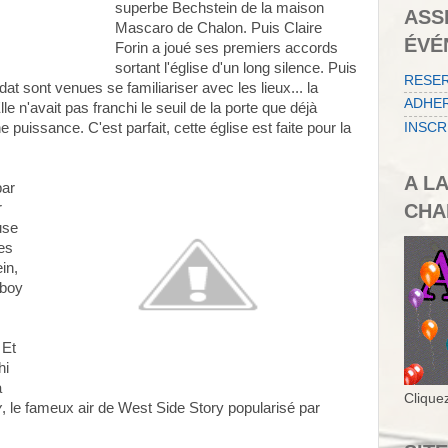
superbe Bechstein de la maison
ASS
Mascaro de Chalon. Puis Claire
ÉVÉ
Forin a joué ses premiers accords
sortant l'église d'un long silence. Puis
RESE
at sont venues se familiariser avec les lieux... la
ADHER
lle n'avait pas franchi le seuil de la porte que déjà
 puissance. C'est parfait, cette église est faite pour la
INSCR
A L
par
r
CHA
use
des
in,
 boy
 Et
hi
à
Cliquez
y
, le fameux air de West Side Story popularisé par