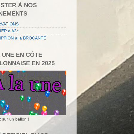
ISTER À NOS
NEMENTS
RVATIONS
ER à A2c
IPTION à la BROCANTE
A UNE EN CÔTE
LONNAISE EN 2025
 sur un ballon !