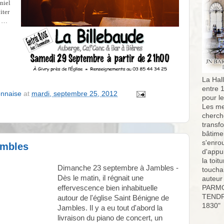
niel
iter
s …
La Hall
entre 
onnaise
at
mardi, septembre 25, 2012
pour l
Les me
cherch
transf
bâtimen
s'enro
ambles
d'appu
la toit
Dimanche 23 septembre à Jambles -
toucha
Dès le matin, il régnait une
auteur
effervescence bien inhabituelle
PARMO
TENDR
autour de l'église Saint Bénigne de
1830"
Jambles. Il y a eu tout d'abord la
livraison du piano de concert, un