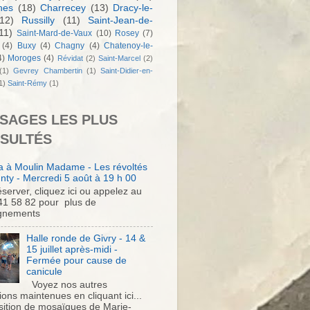
nes
(18)
Charrecey
(13)
Dracy-le-
12)
Russilly
(11)
Saint-Jean-de-
11)
Saint-Mard-de-Vaux
(10)
Rosey
(7)
(4)
Buxy
(4)
Chagny
(4)
Chatenoy-le-
4)
Moroges
(4)
Révidat
(2)
Saint-Marcel
(2)
(1)
Gevrey Chambertin
(1)
Saint-Didier-en-
1)
Saint-Rémy
(1)
SAGES LES PLUS
SULTÉS
 à Moulin Madame - Les révoltés
nty - Mercredi 5 août à 19 h 00
server, cliquez ici ou appelez au
41 58 82 pour plus de
gnements
Halle ronde de Givry - 14 &
15 juillet après-midi -
Fermée pour cause de
canicule
Voyez nos autres
ons maintenues en cliquant ici...
sition de mosaïques de Marie-