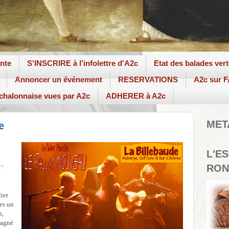
ante
S'INSCRIRE à l'infolettre d'A2c
Etat des balades ver
Annoncer un événement
RESERVATIONS
A2c sur
 chalonnaise vues par A2c
ADHERER à A2c
MET
e
L'E
RON
t"
ier
tes un
n,
pagné