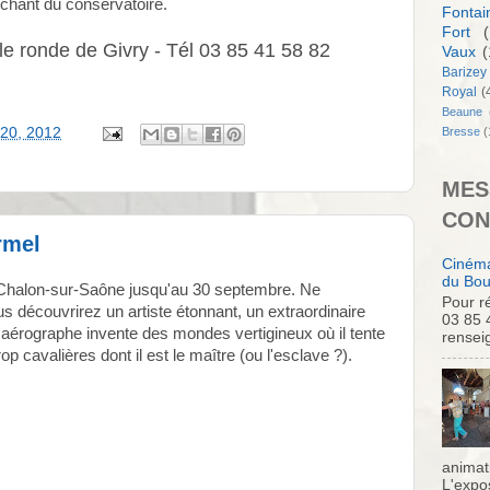
chant du conservatoire.
Fontai
Fort
(
le ronde de Givry - Tél 03 85 41 58 82
Vaux
(
Barizey
Royal
(
Beaune
Bresse
(
 20, 2012
MES
CON
rmel
Cinéma
du Bou
Chalon-sur-Saône jusqu'au 30 septembre. Ne
Pour ré
découvrirez un artiste étonnant, un extraordinaire
03 85 
n aérographe invente des mondes vertigineux où il tente
rensei
p cavalières dont il est le maître (ou l'esclave ?).
animati
L'expo