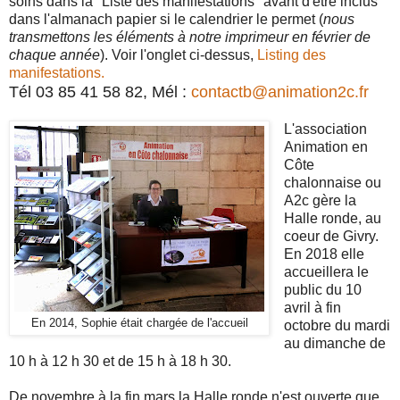
soins dans la "Liste des manifestations" avant d'être inclus
dans l'almanach papier si le calendrier le permet (
nous
transmettons les éléments à notre imprimeur en février de
chaque année
). Voir l'onglet ci-dessus,
Listing des
manifestations.
Tél 03 85 41 58 82, Mél :
contactb@animation2c.fr
L'association
Animation en
Côte
chalonnaise ou
A2c gère la
Halle ronde, au
coeur de Givry.
En 2018 elle
accueillera le
public du 10
avril à fin
En 2014, Sophie était chargée de l'accueil
octobre du mardi
au dimanche de
10 h à 12 h 30 et de 15 h à 18 h 30.
De novembre à la fin mars la Halle ronde n'est ouverte que