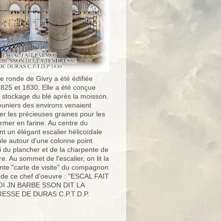
e ronde de Givry a été édifiée
1825 et 1830. Elle a été conçue
e stockage du blé après la moisson.
uniers des environs venaient
er les précieuses graines pour les
ormer en farine. Au centre du
t un élégant escalier hélicoïdale
ule autour d'une colonne point
i du plancher et de la charpente de
ure. Au sommet de l'escalier, on lit la
nte "carte de visite" du compagnon
 de ce chef d'oeuvre : "ESCAL FAIT
I JN BARBE SSON DIT LA
ESSE DE DURAS C.P.T.D.P.