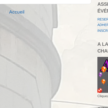
ASS
ÉVÉ
Accueil
RESE
ADHER
INSCR
A L
CHA
Cliquez