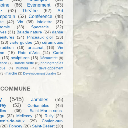
moine
(66)
Evènement
(63)
e
(62)
Théâtre
(62)
Art
mporain
(52)
Conférence
(48)
te
(42)
Vin
(39)
infolettre
(37)
nomie
(33)
Spectacle
(32)
aves
(31)
Balade nature
(24)
danse
eintures
(24)
Pinceaux d'or
(23)
(23)
visite guidée
(19)
céramiques
radition
(16)
artisanat
(16)
Vin
sme
(15)
Rats d'Arts
(14)
Carte
e
(13)
sculptures
(13)
Découverte
(8)
ance
(7)
Balade verte
(6)
photographies
rque
(4)
humour
(4)
développement
(3)
marche
(3)
Developpement durable
(1)
 COMMUNE
y
(545)
Jambles
(55)
rey
(52)
Cortiambles
(48)
les
(36)
Saint-Martin-sous-
igu
(32)
Mellecey
(29)
Rully
(29)
Denis-de-Vaux
(29)
Chalon-sur-
(26)
Poncey
(26)
Saint-Désert
(20)