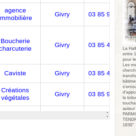
La Hall
entre 
pour l
Les me
cherch
transf
bâtimen
s'enro
d'appu
la toit
toucha
auteur
PARMO
TENDR
1830"