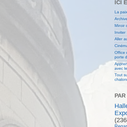
ICI 
La pai
Archiv
Miroir 
Inviter
Aller 
Cinéma
Office
porte 
Appren
avec l
Tout su
chalon
PAR
Hal
Expo
(236
Regar