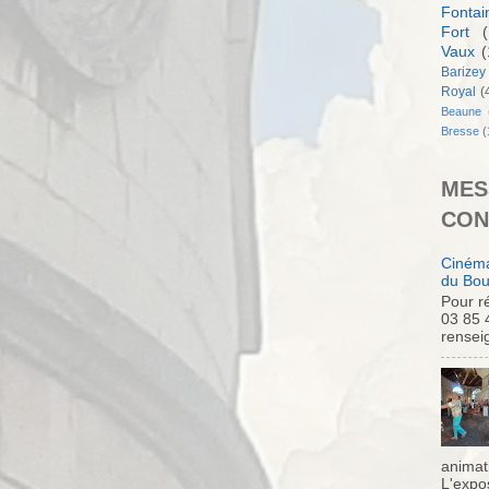
Fontai
Fort
(
Vaux
(
Barizey
Royal
(
Beaune
Bresse
(
MES
CON
Cinéma
du Bou
Pour ré
03 85 
rensei
animati
L'expo