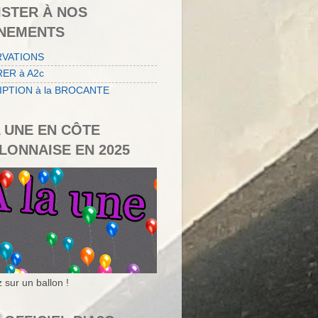
ISTER À NOS
NEMENTS
RVATIONS
ER à A2c
IPTION à la BROCANTE
A UNE EN CÔTE
LONNAISE EN 2025
 sur un ballon !