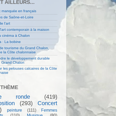
ET AILLEURS...
x manquée en français
es de Saône-et-Loire
de l'art
 l'art contemporain à la maison
au cinéma à Chalon
 : La bobine
 de tourisme du Grand Chalon,
de la Côte chalonnaise
dre le développement durable
e Grand Chalon
r les pelouses calcaires de la Côte
naise
 THÈME
le ronde
(419)
sition
(293)
Concert
)
peinture
(111)
Femmes
ts
(110)
Musique
(80)