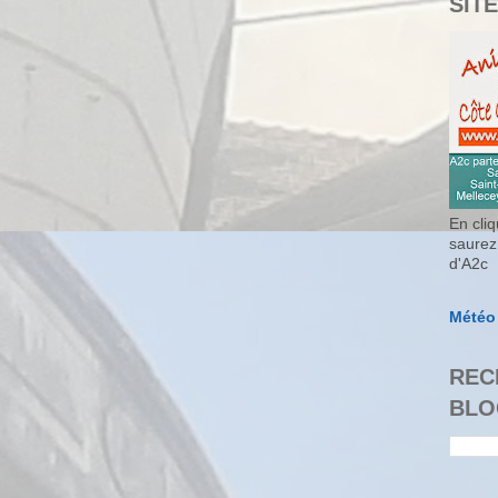
SITE
En cliq
saurez
d'A2c
Météo
REC
BLO