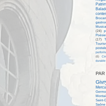
Patri
Balad
conte
Brocan
gastro
Music
(24)
p
Poésie
(17)
T
Touri
postal
perform
(6)
Ci
durable
PAR
Givr
Mercu
Germol
Monta
Saint-
Saône