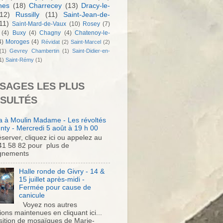
nes
(18)
Charrecey
(13)
Dracy-le-
12)
Russilly
(11)
Saint-Jean-de-
11)
Saint-Mard-de-Vaux
(10)
Rosey
(7)
(4)
Buxy
(4)
Chagny
(4)
Chatenoy-le-
4)
Moroges
(4)
Révidat
(2)
Saint-Marcel
(2)
(1)
Gevrey Chambertin
(1)
Saint-Didier-en-
1)
Saint-Rémy
(1)
SAGES LES PLUS
SULTÉS
 à Moulin Madame - Les révoltés
nty - Mercredi 5 août à 19 h 00
server, cliquez ici ou appelez au
41 58 82 pour plus de
gnements
Halle ronde de Givry - 14 &
15 juillet après-midi -
Fermée pour cause de
canicule
Voyez nos autres
ons maintenues en cliquant ici...
sition de mosaïques de Marie-