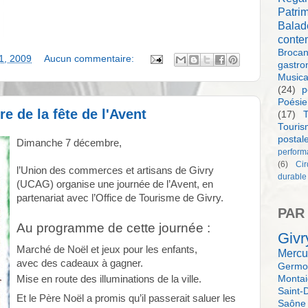
Patri
Balad
conte
Brocan
31, 2009
Aucun commentaire:
gastro
Music
(24)
p
Poésie
e de la fête de l'Avent
(17)
T
Touri
postal
Dimanche 7 décembre,
perform
(6)
Ci
l’Union des commerces et artisans de Givry
durable
(UCAG) organise une journée de l’Avent, en
partenariat avec l’Office de Tourisme de Givry.
PAR
Au programme de cette journée :
Givr
Marché de Noël et jeux pour les enfants,
Mercu
avec des cadeaux à gagner.
Germol
Monta
Mise en route des illuminations de la ville.
Saint-
Et le Père Noël a promis qu’il passerait saluer les
Saône