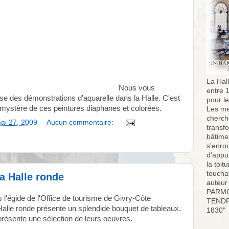
La Hall
Nous vous
entre 
e des démonstrations d'aquarelle dans la Halle. C'est
pour l
 mystère de ces peintures diaphanes et colorées.
Les me
cherch
ai 27, 2009
Aucun commentaire:
transf
bâtimen
s'enro
d'appu
la toit
toucha
a Halle ronde
auteur
PARMO
 l'égide de l'Office de tourisme de Givry-Côte
TENDR
Halle ronde présente un splendide bouquet de tableaux.
1830"
 présente une sélection de leurs oeuvres.