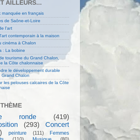
ET AILLEURS...
x manquée en français
es de Saône-et-Loire
de l'art
 l'art contemporain à la maison
au cinéma à Chalon
 : La bobine
 de tourisme du Grand Chalon,
de la Côte chalonnaise
dre le développement durable
e Grand Chalon
r les pelouses calcaires de la Côte
naise
 THÈME
le ronde
(419)
sition
(293)
Concert
)
peinture
(111)
Femmes
ts
(110)
Musique
(80)