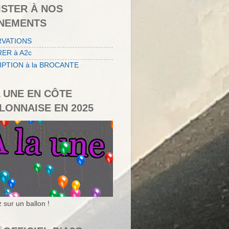
ISTER À NOS
NEMENTS
RVATIONS
ER à A2c
IPTION à la BROCANTE
A UNE EN CÔTE
LONNAISE EN 2025
 sur un ballon !