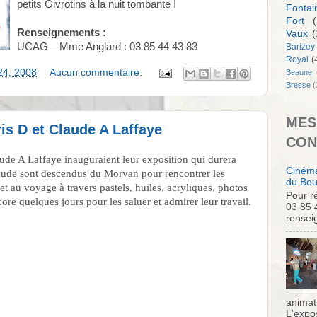
petits Givrotins à la nuit tombante !
Fontai
Fort
(
Renseignements :
Vaux
(
UCAG – Mme Anglard : 03 85 44 43 83
Barizey
Royal
(
24, 2008
Aucun commentaire:
Beaune
Bresse
(
MES
is D et Claude A Laffaye
CON
ude A Laffaye inauguraient leur exposition qui durera
Cinéma
aude sont descendus du Morvan pour rencontrer les
du Bou
 et au voyage à travers pastels, huiles, acryliques, photos
Pour ré
ore quelques jours pour les saluer et admirer leur travail.
03 85 
rensei
animati
L'expo