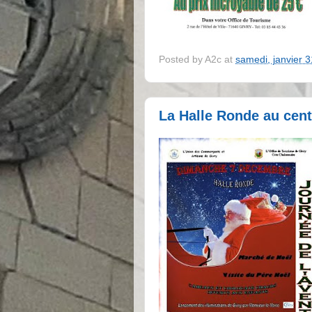
Posted by
A2c
at
samedi, janvier 
La Halle Ronde au centr