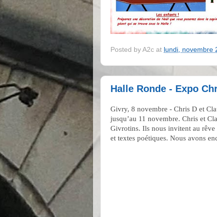
Posted by
A2c
at
lundi, novembre 
Halle Ronde - Expo Chr
Givry, 8 novembre - Chris D et Cla
jusqu’au 11 novembre. Chris et Cl
Givrotins. Ils nous invitent au rêve
et textes poétiques. Nous avons enc