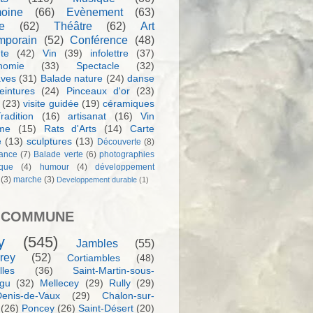
moine
(66)
Evènement
(63)
e
(62)
Théâtre
(62)
Art
mporain
(52)
Conférence
(48)
te
(42)
Vin
(39)
infolettre
(37)
nomie
(33)
Spectacle
(32)
aves
(31)
Balade nature
(24)
danse
eintures
(24)
Pinceaux d'or
(23)
(23)
visite guidée
(19)
céramiques
radition
(16)
artisanat
(16)
Vin
sme
(15)
Rats d'Arts
(14)
Carte
e
(13)
sculptures
(13)
Découverte
(8)
ance
(7)
Balade verte
(6)
photographies
rque
(4)
humour
(4)
développement
(3)
marche
(3)
Developpement durable
(1)
 COMMUNE
y
(545)
Jambles
(55)
rey
(52)
Cortiambles
(48)
les
(36)
Saint-Martin-sous-
igu
(32)
Mellecey
(29)
Rully
(29)
Denis-de-Vaux
(29)
Chalon-sur-
(26)
Poncey
(26)
Saint-Désert
(20)