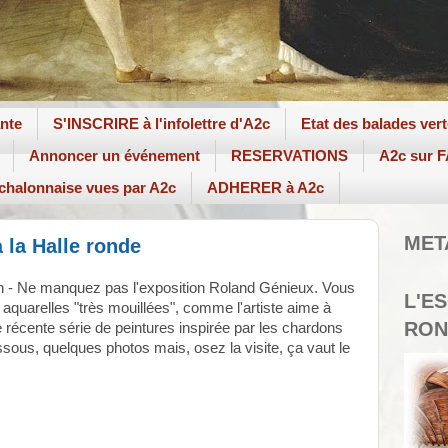
ante
S'INSCRIRE à l'infolettre d'A2c
Etat des balades ver
Annoncer un événement
RESERVATIONS
A2c sur
 chalonnaise vues par A2c
ADHERER à A2c
MET
 la Halle ronde
uin - Ne manquez pas l'exposition Roland Génieux. Vous
L'E
aquarelles "très mouillées", comme l'artiste aime à
RON
récente série de peintures inspirée par les chardons
ous, quelques photos mais, osez la visite, ça vaut le