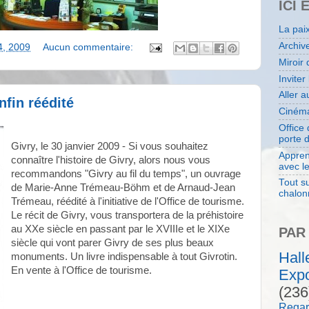
ICI 
La pai
Archiv
4, 2009
Aucun commentaire:
Miroir 
Inviter
Aller 
nfin réédité
Cinéma
Office
porte 
Givry, le 30 janvier 2009 - Si vous souhaitez
Appren
connaître l'histoire de Givry, alors nous vous
avec l
recommandons "Givry au fil du temps", un ouvrage
Tout su
de Marie-Anne Trémeau-Böhm et de Arnaud-Jean
chalon
Trémeau, réédité à l'initiative de l'Office de tourisme.
Le récit de Givry, vous transportera de la préhistoire
au XXe siècle en passant par le XVIIIe et le XIXe
PAR
siècle qui vont parer Givry de ses plus beaux
Hal
monuments. Un livre indispensable à tout Givrotin.
En vente à l'Office de tourisme.
Expo
(236
Regar