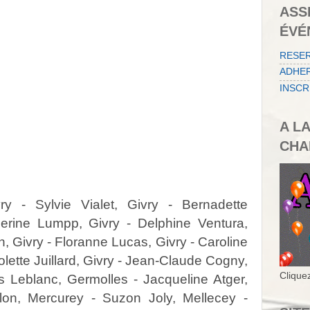
ASS
ÉVÉ
RESE
ADHER
INSCR
A L
CHA
ry - Sylvie Vialet, Givry - Bernadette
erine Lumpp, Givry - Delphine Ventura,
, Givry - Floranne Lucas, Givry - Caroline
olette Juillard, Givry - Jean-Claude Cogny,
Cliquez
s Leblanc, Germolles - Jacqueline Atger,
lon, Mercurey - Suzon Joly, Mellecey -