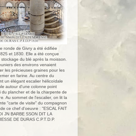
e ronde de Givry a été édifiée
1825 et 1830. Elle a été conçue
e stockage du blé après la moisson.
uniers des environs venaient
er les précieuses graines pour les
ormer en farine. Au centre du
t un élégant escalier hélicoïdale
ule autour d'une colonne point
i du plancher et de la charpente de
ure. Au sommet de l'escalier, on lit la
nte "carte de visite" du compagnon
 de ce chef d'oeuvre : "ESCAL FAIT
I JN BARBE SSON DIT LA
ESSE DE DURAS C.P.T.D.P.