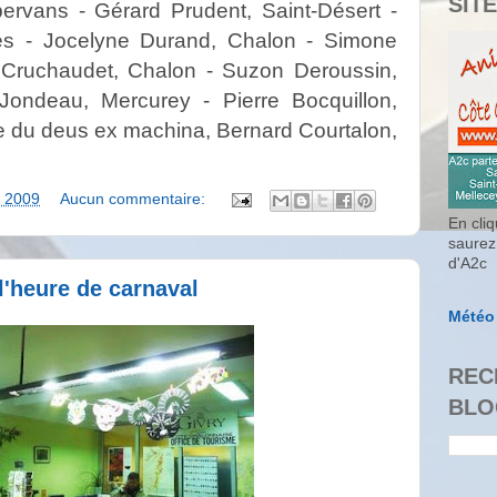
SITE
ervans - Gérard Prudent, Saint-Désert -
ges - Jocelyne Durand, Chalon - Simone
e Cruchaudet, Chalon - Suzon Deroussin,
Jondeau, Mercurey - Pierre Bocquillon,
le du deus ex machina, Bernard Courtalon,
, 2009
Aucun commentaire:
En cliq
saurez
d'A2c
l'heure de carnaval
Météo
REC
BLO