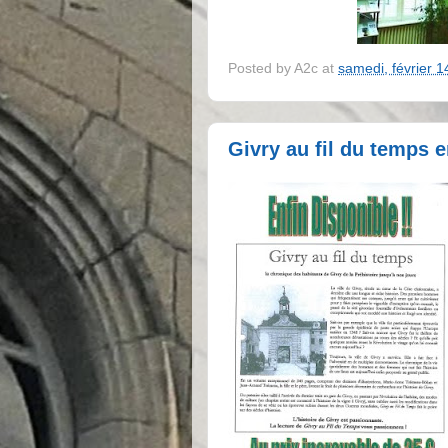
Posted by
A2c
at
samedi, février 1
Givry au fil du temps e