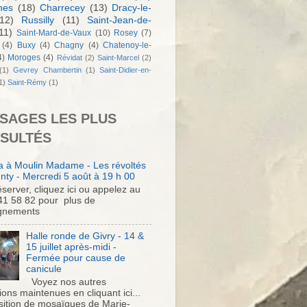
nes
(18)
Charrecey
(13)
Dracy-le-
12)
Russilly
(11)
Saint-Jean-de-
11)
Saint-Mard-de-Vaux
(10)
Rosey
(7)
(4)
Buxy
(4)
Chagny
(4)
Chatenoy-le-
4)
Moroges
(4)
Révidat
(2)
Saint-Marcel
(2)
(1)
Gevrey Chambertin
(1)
Saint-Didier-en-
1)
Saint-Rémy
(1)
SAGES LES PLUS
SULTÉS
 à Moulin Madame - Les révoltés
nty - Mercredi 5 août à 19 h 00
server, cliquez ici ou appelez au
41 58 82 pour plus de
gnements
Halle ronde de Givry - 14 &
15 juillet après-midi -
Fermée pour cause de
canicule
Voyez nos autres
ons maintenues en cliquant ici...
sition de mosaïques de Marie-