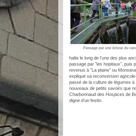
Passage par une écluse du cana
halte le long de l'une des plus a
passage par "les hopitaux", puis p
revenus à "La plaine" ou Monsieur
expliqué sa reconversion agricole s
passé de la culture de légumes à la
nouveaux de petits savoirs que no
Charbonnaud des Hospices de Bo
digne d'un festin.