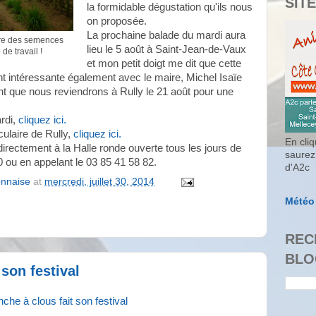
SITE
la formidable dégustation qu'ils nous
on proposée.
La prochaine balade du mardi aura
ure des semences
lieu le 5 août à Saint-Jean-de-Vaux
de travail !
et mon petit doigt me dit que cette
ent intéressante également avec le maire, Michel Isaïe
que nous reviendrons à Rully le 21 août pour une
rdi,
cliquez ici.
culaire de Rully,
cliquez ici.
En cliq
irectement à la Halle ronde ouverte tous les jours de
saurez
0 ou en appelant le 03 85 41 58 82.
d'A2c
onnaise
at
mercredi, juillet 30, 2014
Météo
REC
BLO
 son festival
nche à clous fait son festival