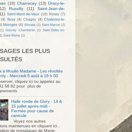
nes
(18)
Charrecey
(13)
Dracy-le-
12)
Russilly
(11)
Saint-Jean-de-
11)
Saint-Mard-de-Vaux
(10)
Rosey
(7)
(4)
Buxy
(4)
Chagny
(4)
Chatenoy-le-
4)
Moroges
(4)
Révidat
(2)
Saint-Marcel
(2)
(1)
Gevrey Chambertin
(1)
Saint-Didier-en-
1)
Saint-Rémy
(1)
SAGES LES PLUS
SULTÉS
 à Moulin Madame - Les révoltés
nty - Mercredi 5 août à 19 h 00
server, cliquez ici ou appelez au
41 58 82 pour plus de
gnements
Halle ronde de Givry - 14 &
15 juillet après-midi -
Fermée pour cause de
canicule
Voyez nos autres
ons maintenues en cliquant ici...
sition de mosaïques de Marie-