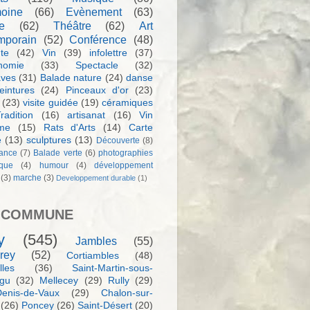
moine
(66)
Evènement
(63)
e
(62)
Théâtre
(62)
Art
mporain
(52)
Conférence
(48)
te
(42)
Vin
(39)
infolettre
(37)
nomie
(33)
Spectacle
(32)
aves
(31)
Balade nature
(24)
danse
eintures
(24)
Pinceaux d'or
(23)
(23)
visite guidée
(19)
céramiques
radition
(16)
artisanat
(16)
Vin
sme
(15)
Rats d'Arts
(14)
Carte
e
(13)
sculptures
(13)
Découverte
(8)
ance
(7)
Balade verte
(6)
photographies
rque
(4)
humour
(4)
développement
(3)
marche
(3)
Developpement durable
(1)
 COMMUNE
y
(545)
Jambles
(55)
rey
(52)
Cortiambles
(48)
les
(36)
Saint-Martin-sous-
igu
(32)
Mellecey
(29)
Rully
(29)
Denis-de-Vaux
(29)
Chalon-sur-
(26)
Poncey
(26)
Saint-Désert
(20)