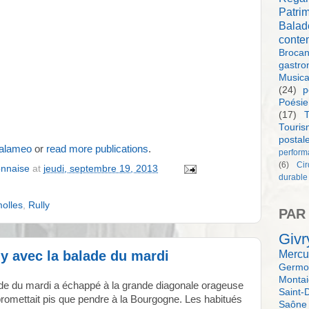
Patri
Balad
conte
Brocan
gastro
Music
(24)
p
Poésie
(17)
T
Touri
postal
Calameo
or
read more publications
.
perform
(6)
Ci
onnaise
at
jeudi, septembre 19, 2013
durable
olles
,
Rully
PAR
Givr
Mercu
ly avec la balade du mardi
Germol
Monta
ade du mardi a échappé à la grande diagonale orageuse
Saint-
romettait pis que pendre à la Bourgogne. Les habitués
Saône