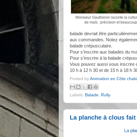
Monsieur Gautheron raconte la cult
de maïs : précision et beaucoup 
balade devrait être particulièrem
aux commandes. Notez également 
balade crépusculaire.
Pour s'inscrire aux balades du ma
Pour s'inscrire à la balade crépus
Vous pouvez aussi vous inscrire d
10 h à 12 h 30 et de 15 h à 18 h 3
Posted by
Animation en Côte chal
Labels:
Balade
,
Rully
La planche à clous fait
La pla