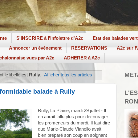
ante
S'INSCRIRE à l'infolettre d'A2c
Etat des balades ver
Annoncer un événement
RESERVATIONS
A2c sur
 chalonnaise vues par A2c
ADHERER à A2c
MET
t le libellé est
Rully
.
Afficher tous les articles
 formidable balade à Rully
L'E
RON
Rully, La Plaine, mardi 29 juillet - Il
en aurait fallu plus pour décourager
les promeneurs du mardi. Il faut dire
que Marie-Claude Vianello avait
bien préparé son coup en soignant