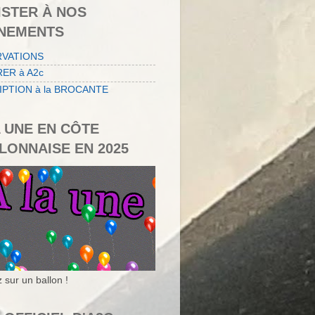
ISTER À NOS
NEMENTS
RVATIONS
ER à A2c
IPTION à la BROCANTE
A UNE EN CÔTE
LONNAISE EN 2025
 sur un ballon !