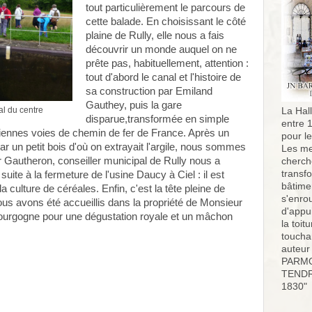
tout particulièrement le parcours de
cette balade. En choisissant le côté
plaine de Rully, elle nous a fais
découvrir un monde auquel on ne
prête pas, habituellement, attention :
tout d'abord le canal et l'histoire de
sa construction par Emiland
Gauthey, puis la gare
l du centre
La Hall
disparue,transformée en simple
entre 
nciennes voies de chemin de fer de France. Après un
pour l
ar un petit bois d'où on extrayait l'argile, nous sommes
Les me
 Gautheron, conseiller municipal de Rully nous a
cherch
transf
uite à la fermeture de l'usine Daucy à Ciel : il est
bâtimen
 culture de céréales. Enfin, c'est la tête pleine de
s'enro
us avons été accueillis dans la propriété de Monsieur
d'appu
urgogne pour une dégustation royale et un mâchon
la toit
toucha
auteur
PARMO
TENDR
1830"