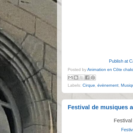
Publish at 
Posted by
Animation en Côte chal
Labels:
Cirque
,
évènement
,
Musiq
Festival de musiques a
Festiva
Festi