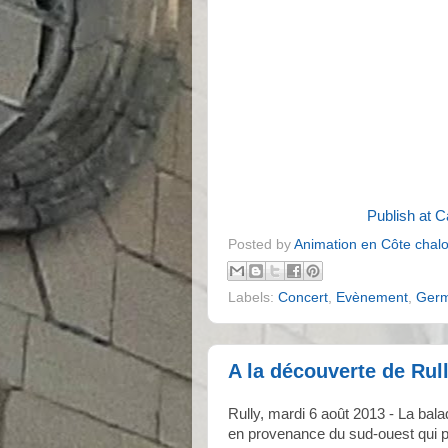
Publish at 
Posted by
Animation en Côte chal
Labels:
Concert
,
Evènement
,
Germ
A la découverte de Rul
Rully, mardi 6 août 2013 - La bal
en provenance du sud-ouest qui p