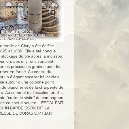
e ronde de Givry a été édifiée
1825 et 1830. Elle a été conçue
e stockage du blé après la moisson.
uniers des environs venaient
er les précieuses graines pour les
ormer en farine. Au centre du
t un élégant escalier hélicoïdale
ule autour d'une colonne point
i du plancher et de la charpente de
ure. Au sommet de l'escalier, on lit la
nte "carte de visite" du compagnon
 de ce chef d'oeuvre : "ESCAL FAIT
I JN BARBE SSON DIT LA
ESSE DE DURAS C.P.T.D.P.