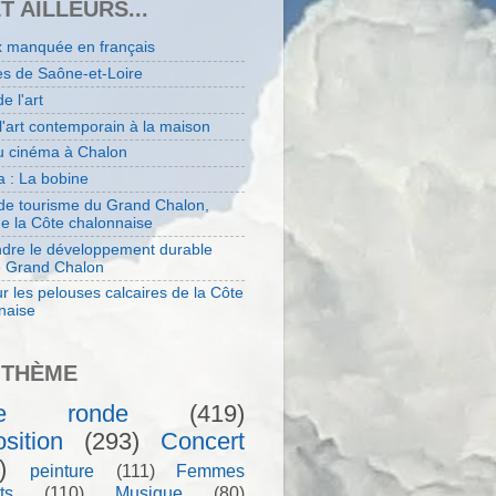
ET AILLEURS...
x manquée en français
es de Saône-et-Loire
de l'art
 l'art contemporain à la maison
au cinéma à Chalon
 : La bobine
 de tourisme du Grand Chalon,
de la Côte chalonnaise
dre le développement durable
e Grand Chalon
r les pelouses calcaires de la Côte
naise
 THÈME
le ronde
(419)
sition
(293)
Concert
)
peinture
(111)
Femmes
ts
(110)
Musique
(80)