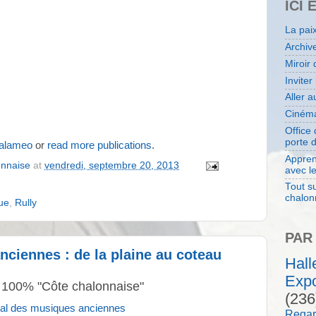
ICI 
La pai
Archiv
Miroir 
Inviter
Aller 
Cinéma
Office
porte 
Calameo
or
read more publications
.
Appren
onnaise
at
vendredi, septembre 20, 2013
avec l
Tout su
chalon
ue
,
Rully
PAR
nciennes : de la plaine au coteau
Hal
Expo
l 100% "Côte chalonnaise"
(236
val des musiques anciennes
Regar