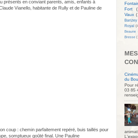
u présents en conviant parents, amis, enfants à
Fontai
aude Vianello, habitante de Rully et de Pauline de
Fort
(
Vaux
(
Barizey
Royal
(
Beaune
Bresse
(
MES
CON
Cinéma
du Bou
Pour ré
03 85 
rensei
on coup : chemin parfaitement repéré, buis taillés pour
animati
troupe, somptueux goûté final. Une Pauline
L'expo